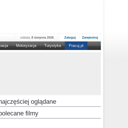
sobota,
8 sierpnia 2026
Zaloguj
Zarejestruj
kacja
Motoryzacja
Turystyka
Pracuj.pl
najczęściej oglądane
polecane filmy