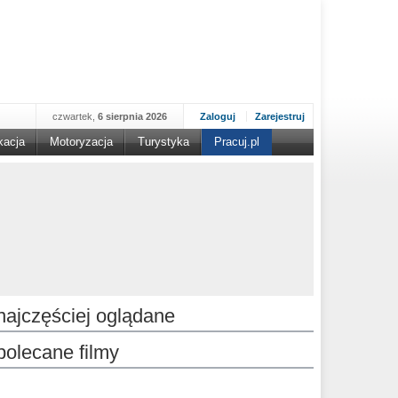
czwartek,
6 sierpnia 2026
Zaloguj
Zarejestruj
kacja
Motoryzacja
Turystyka
Pracuj.pl
najczęściej oglądane
polecane filmy