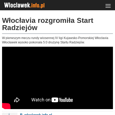
Włocłavia rozgromiła Start
Radziejów
W pierwszym meczu rundy wiosennej IV ligi Kujawsko-Pomorskiej Włocłavia
Włocławek wysoko pokonała 5:0 drużynę Startu Radziejów.
R. wloclawek.info.pl