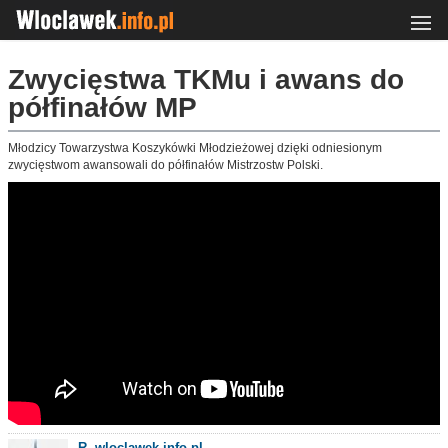
Zwycięstwa TKMu i awans do
półfinałów MP
Młodzicy Towarzystwa Koszykówki Młodzieżowej dzięki odniesionym
zwycięstwom awansowali do półfinałów Mistrzostw Polski.
R. wloclawek.info.pl