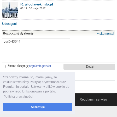
R. wloclawek.info.pl
00:17, 30 maja 2012
Udostępnij
Rozpocznij dyskusję!
+ skomentuj
Znam i akceptuję
regulamin portalu
najczęściej oglądane
Szanowny Internauto, informujemy, że
zaktualizowaliśmy Politykę prywatności oraz
polecane filmy
Regulamin portalu. Używamy plików cookie do
poprawnego funkcjonowania portalu.
Polityka prywatności
© 2007-2026 Włocławski Portal informacyjny
Regulamin serwisu
Akceptuję