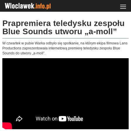
Prapremiera teledysku zespołu
Blue Sounds utworu „a-moll”
W czwartek w pubie Warka odbyło się spotkanie, na którym ekipa filmowa Lans
Productions zaprezentowała internetową premierę teledysku zespołu Blue
Sounds do utworu „a-moll”.