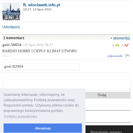
R. wloclawek.info.pl
19:27, 12 lipca 2012
Udostępnij
1 komentarz
+ skomentuj
gość-56654
• 19 lipca 2016, 06:27
0
0
BARDZO DOBRY I CIEPŁY KLIMAT UTWORU
odpowiedz
ID:610
Znam i akceptuję
regulamin portalu
Szanowny Internauto, informujemy, że
zaktualizowaliśmy Politykę prywatności oraz
najczęściej oglądane
Regulamin portalu. Używamy plików cookie do
poprawnego funkcjonowania portalu.
polecane filmy
Polityka prywatności
Akceptuję
© 2007-2026 Włocławski Portal informacyjny
Regulamin serwisu