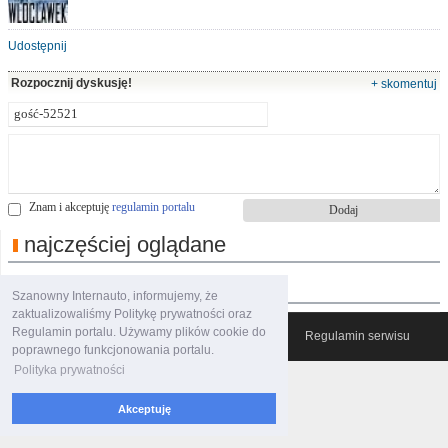
Udostępnij
Rozpocznij dyskusję!
+ skomentuj
Znam i akceptuję
regulamin portalu
najczęściej oglądane
polecane filmy
Szanowny Internauto, informujemy, że
zaktualizowaliśmy Politykę prywatności oraz
Regulamin portalu. Używamy plików cookie do
© 2007-2026 Włocławski Portal informacyjny
Regulamin serwisu
poprawnego funkcjonowania portalu.
Polityka prywatności
Akceptuję