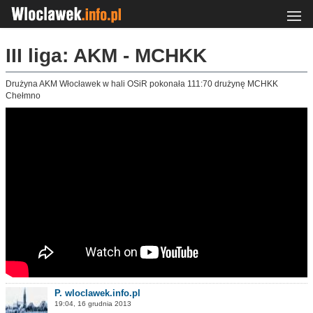
III liga: AKM - MCHKK
Drużyna AKM Włocławek w hali OSiR pokonała 111:70 drużynę MCHKK
Chełmno
P. wloclawek.info.pl
19:04, 16 grudnia 2013