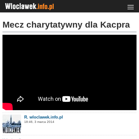
Mecz charytatywny dla Kacpra
R. wloclawek.info.pl
18:46, 3 marca 2014