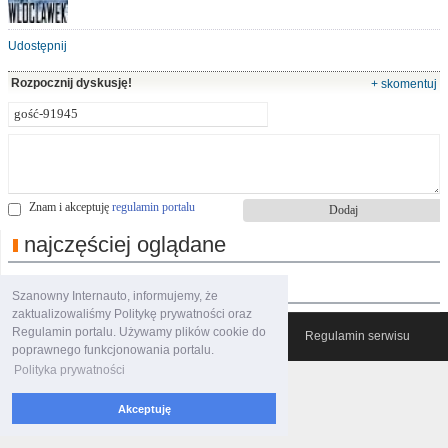
Udostępnij
Rozpocznij dyskusję!
+ skomentuj
Znam i akceptuję
regulamin portalu
najczęściej oglądane
polecane filmy
Szanowny Internauto, informujemy, że
zaktualizowaliśmy Politykę prywatności oraz
Regulamin portalu. Używamy plików cookie do
© 2007-2026 Włocławski Portal informacyjny
Regulamin serwisu
poprawnego funkcjonowania portalu.
Polityka prywatności
Akceptuję