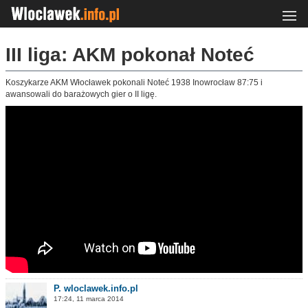
III liga: AKM pokonał Noteć
Koszykarze AKM Włocławek pokonali Noteć 1938 Inowrocław 87:75 i
awansowali do barażowych gier o II ligę.
P. wloclawek.info.pl
17:24, 11 marca 2014