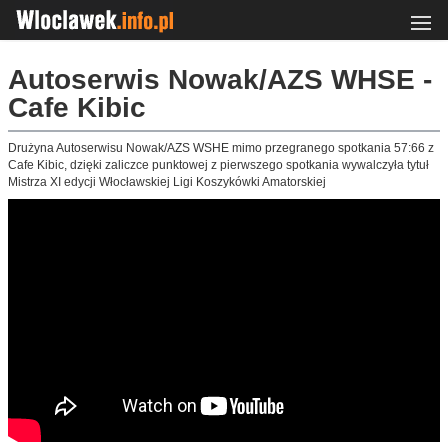
Autoserwis Nowak/AZS WHSE -
Cafe Kibic
Drużyna Autoserwisu Nowak/AZS WSHE mimo przegranego spotkania 57:66 z
Cafe Kibic, dzięki zaliczce punktowej z pierwszego spotkania wywalczyła tytuł
Mistrza XI edycji Włocławskiej Ligi Koszykówki Amatorskiej