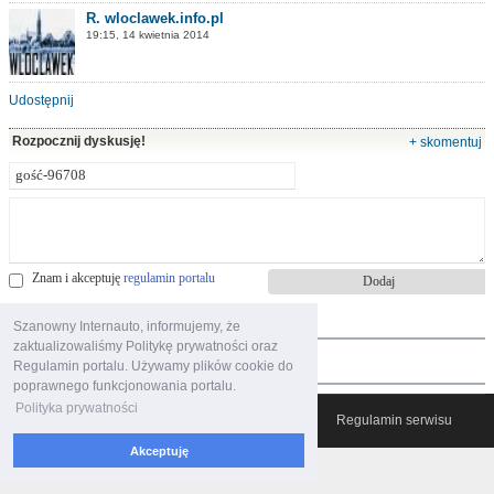
R. wloclawek.info.pl
19:15, 14 kwietnia 2014
Udostępnij
Rozpocznij dyskusję!
+ skomentuj
Znam i akceptuję
regulamin portalu
najczęściej oglądane
Szanowny Internauto, informujemy, że
zaktualizowaliśmy Politykę prywatności oraz
polecane filmy
Regulamin portalu. Używamy plików cookie do
poprawnego funkcjonowania portalu.
Polityka prywatności
© 2007-2026 Włocławski Portal informacyjny
Regulamin serwisu
Akceptuję