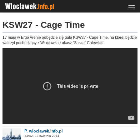
KSW27 - Cage Time
17 maja w Ergo Arenie odbędzie się gala KSW27 - Cage Time, na której będzie
walczył pochodzący z Włocławka Łukasz "Sasza" Chlewicki.
P. wloclawek.info.pl
13:42, 22 kwietnia 2014