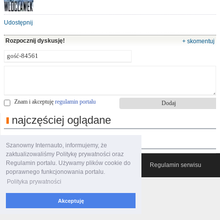
Udostępnij
Rozpocznij dyskusję!
+ skomentuj
Znam i akceptuję
regulamin portalu
najczęściej oglądane
polecane filmy
Szanowny Internauto, informujemy, że
zaktualizowaliśmy Politykę prywatności oraz
Regulamin portalu. Używamy plików cookie do
© 2007-2026 Włocławski Portal informacyjny
Regulamin serwisu
poprawnego funkcjonowania portalu.
Polityka prywatności
Akceptuję