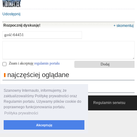
Udostępnij
Rozpocznij dyskusję!
+ skomentuj
Znam i akceptuję
regulamin portalu
najczęściej oglądane
polecane filmy
Szanowny Internauto, informujemy, że
zaktualizowaliśmy Politykę prywatności oraz
Regulamin portalu. Używamy plików cookie do
© 2007-2026 Włocławski Portal informacyjny
Regulamin serwisu
poprawnego funkcjonowania portalu.
Polityka prywatności
Akceptuję