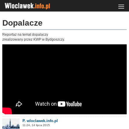
Dopalacze
Reportaż na temat dopalaczy
zrealizowany przez KWP w Bydgoszczy.
P. wloclawek.info.pl
11:24, 14 lipca 2015