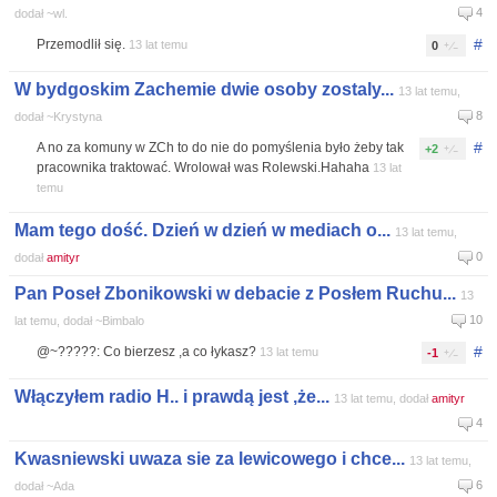
4
dodał ~wl.
#
Przemodlił się.
13 lat temu
0
W bydgoskim Zachemie dwie osoby zostaly...
13 lat temu,
8
dodał ~Krystyna
#
A no za komuny w ZCh to do nie do pomyślenia było żeby tak
+2
pracownika traktować. Wrolował was Rolewski.Hahaha
13 lat
temu
Mam tego dość. Dzień w dzień w mediach o...
13 lat temu,
0
dodał
amityr
Pan Poseł Zbonikowski w debacie z Posłem Ruchu...
13
10
lat temu, dodał ~Bimbalo
#
@~?????: Co bierzesz ,a co łykasz?
13 lat temu
-1
Włączyłem radio H.. i prawdą jest ,że...
13 lat temu, dodał
amityr
4
Kwasniewski uwaza sie za lewicowego i chce...
13 lat temu,
6
dodał ~Ada