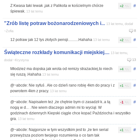
#
Z Kwasa taki lewak ,jak z Palikota w kościelnym chórze
+2
śpiewak.
13 lat temu
"Zrób listę potraw bożonarodzeniowych i...
13 lat temu, dodał
8
~Zofia
#
12 potraw jak 12 tys złotych pensji...........Hahaha
13 lat temu
+2
Świąteczne rozkłady komunikacji miejskiej....
13 lat temu,
13
dodał ~Krystyna
#
Młodzież ma dopska jak wrota od remizy strażackiej,to niech
+4
się ruszą .Hahaha
13 lat temu
#
@~abcde: Nie syfuś . Ale co dzień rano robię 4km do pracy i z
+1
powrotem 4km z pracy.
13 lat temu
#
@~abcde: Napisałem też ,że chętnie bym ci zasadził k..a tą
-1
nogą w d... . Nie wiem dlaczego admin mi to wyciął. W
godzinach dziennych Kiepski ciągle chce kopać Paździocha i wszystko
gra.
13 lat temu
#
@~abcde: Najgorsze w tym wszystkim jest to ,że ten serial
+1
przewyższa poziom twojego rozumienia o co tam tak