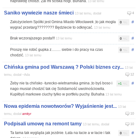
naprawdę chodzi. Żal mi ściska nogi. Buhaha.
13 lat temu
Saniko wywiezie nasze śmieci
4
13 lat temu, dodał
#
Założycielem Spółki jest Gmina Miasto Włocławek ,to jak mogła
0
wygrać przetarg???????? Będziecie to odkręcać.
13 lat temu
#
Brak wczorajszego posta!!!
13 lat temu
0
#
Proszę nie robić gupka z.......... siebie i do pracy na czas
0
chodzić.
13 lat temu
Chińska gmina pod Warszawą ? Polski biznes czy...
13 lat
12
temu, dodał ~Ada
#
Żeby nie ta chińsko -turecko-wietnamska gmina ,to byś boso i
+1
nago musiał chodzić tak cię Solidarność uwolnościowiła.
Kupiłbyś markowe ciuchy tylko w portfelu puchy. Buhaha
13 lat temu
Nowa epidemia nowotworów? Wyjaśnienie jest...
13 lat
10
temu, dodał
amityr
Podpisali umowę na remont tamy
10
13 lat temu, dodał
#
Ta tama tak wygląda jak jezdnie. Łata na łacie a w łacie i tak
0