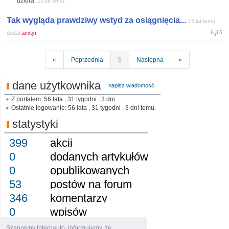
dziura.
13 lat temu
Tak wygląda prawdziwy wstyd za osiągnięcia...
13 lat temu,
5
dodał
amityr
«
Poprzednia
6
Następna
»
dane użytkownika
napisz wiadomosć
Z portalem: 56 lata , 31 tygodni , 3 dni
Ostatnie logowanie: 56 lata , 31 tygodni , 3 dni temu.
statystyki
399
akcji
0
dodanych artykułów
0
opublikowanych
53
postów na forum
346
komentarzy
0
wpisów
0
obserwujący
Szanowny Internauto, informujemy, że