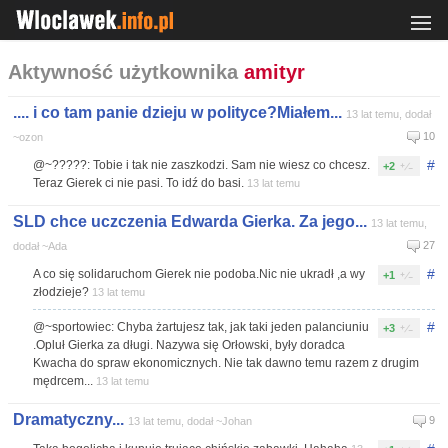
Aktywność użytkownika
amityr
.... i co tam panie dzieju w polityce?Miałem...
13 lat temu, dodał
10
~ozon
#
@~?????: Tobie i tak nie zaszkodzi. Sam nie wiesz co chcesz.
+2
Teraz Gierek ci nie pasi. To idź do basi.
13 lat temu
SLD chce uczczenia Edwarda Gierka. Za jego...
13 lat temu,
27
dodał ~Ada
#
A co się solidaruchom Gierek nie podoba.Nic nie ukradł ,a wy
+1
złodzieje?
13 lat temu
#
@~sportowiec: Chyba żartujesz tak, jak taki jeden palanciuniu
+3
.Opluł Gierka za długi. Nazywa się Orłowski, były doradca
Kwacha do spraw ekonomicznych. Nie tak dawno temu razem z drugim
mędrcem...
13 lat temu
Dramatyczny...
9
13 lat temu, dodał ~Johan