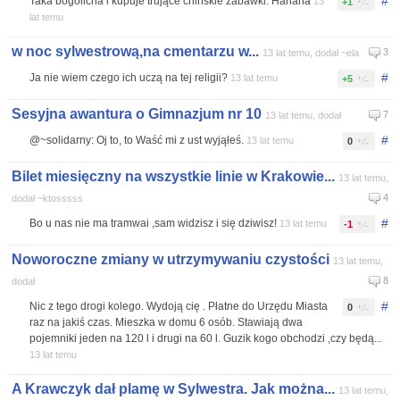
#
Taka bogolicha i kupuje trujące chińskie zabawki. Hahaha
13
+1
lat temu
w noc sylwestrową,na cmentarzu w...
3
13 lat temu, dodał ~ela
#
Ja nie wiem czego ich uczą na tej religii?
13 lat temu
+5
Sesyjna awantura o Gimnazjum nr 10
7
13 lat temu, dodał
#
@~solidarny: Oj to, to Waść mi z ust wyjąłeś.
13 lat temu
0
Bilet miesięczny na wszystkie linie w Krakowie...
13 lat temu,
4
dodał ~ktosssss
#
Bo u nas nie ma tramwai ,sam widzisz i się dziwisz!
13 lat temu
-1
Noworoczne zmiany w utrzymywaniu czystości
13 lat temu,
8
dodał
#
Nic z tego drogi kolego. Wydoją cię . Płatne do Urzędu Miasta
0
raz na jakiś czas. Mieszka w domu 6 osób. Stawiają dwa
pojemniki jeden na 120 l i drugi na 60 l. Guzik kogo obchodzi ,czy będą...
13 lat temu
A Krawczyk dał plamę w Sylwestra. Jak można...
13 lat temu,