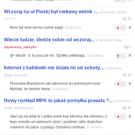
Wczoraj na ul Piaski był ciekawy widok -...
13 lat temu, dodał
14
~?????
#
Musi się dzieciarnia czymś zająć.
13 lat temu
-1
Wiecie ludzie, śledzę sobie od wczoraj...
13 lat temu, dodał
7
zbuntowany_kaloryfer
#
@~abcde: O .to jeszcze nic. Spółkę zakładają .
13 lat temu
0
Internet z kablówki nie działa mi od soboty,...
13 lat temu,
10
dodał ~onomato
#
Przesada.Marudzicie jak zakonnice po pierwszym razie.
-4
Myślały ,że będzie lepiej.
13 lat temu
Nowy rozkład MPK to jakaś pomyłka prawda ?...
13 lat temu,
12
dodał ~włocławianka
#
Stać cię na willę to i autko sobie kup.Możesz dla zdrowia ( z
-4
tego smrodu od palonych opon ) przebiec albo dojechać
rowerem do jakże czystego (hahaha) centrum.
13 lat temu