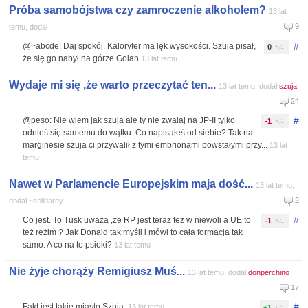
Próba samobójstwa czy zamroczenie alkoholem?
13 lat
9
temu, dodał
#
@~abcde: Daj spokój. Kaloryfer ma lęk wysokości. Szuja pisał,
0
że się go nabył na górze Golan
13 lat temu
Wydaje mi się ,że warto przeczytać ten...
13 lat temu, dodał
szuja
24
#
@peso: Nie wiem jak szuja ale ty nie zwalaj na JP-II tylko
-1
odnieś się samemu do wątku. Co napisałeś od siebie? Tak na
marginesie szuja ci przywalił z tymi embrionami powstałymi przy...
13 lat
temu
Nawet w Parlamencie Europejskim maja dość...
13 lat temu,
2
dodał ~solidarny
#
Co jest. To Tusk uważa ,że RP jest teraz też w niewoli a UE to
-1
też reżim ? Jak Donald tak myśli i mówi to cała formacja tak
samo. A co na to psioki?
13 lat temu
Nie żyje chorąży Remigiusz Muś...
13 lat temu, dodał
donperchino
17
#
Fakt jest takie miasto Szuja.
13 lat temu
+1