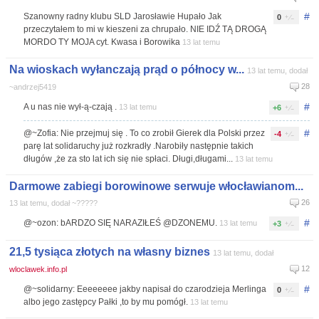
#
Szanowny radny klubu SLD Jarosławie Hupało Jak
0
przeczytałem to mi w kieszeni za chrupało. NIE IDŹ TĄ DROGĄ
MORDO TY MOJA cyt. Kwasa i Borowika
13 lat temu
Na wioskach wyłanczają prąd o północy w...
13 lat temu, dodał
28
~andrzej5419
#
A u nas nie wył-ą-czają .
13 lat temu
+6
#
@~Zofia: Nie przejmuj się . To co zrobił Gierek dla Polski przez
-4
parę lat solidaruchy już rozkradły .Narobiły następnie takich
długów ,że za sto lat ich się nie spłaci. Długi,długami...
13 lat temu
Darmowe zabiegi borowinowe serwuje włocławianom...
26
13 lat temu, dodał ~?????
#
@~ozon: bARDZO SIĘ NARAZIŁEŚ @DZONEMU.
13 lat temu
+3
21,5 tysiąca złotych na własny biznes
13 lat temu, dodał
12
wloclawek.info.pl
#
@~solidarny: Eeeeeeee jakby napisał do czarodzieja Merlinga
0
albo jego zastępcy Pałki ,to by mu pomógł.
13 lat temu