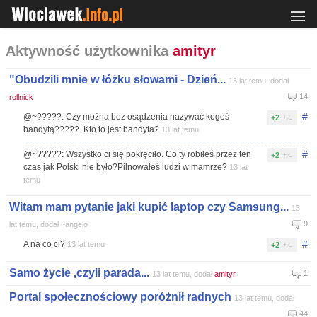
Aktywność użytkownika
amityr
"Obudzili mnie w łóżku słowami - Dzień...
13 lat temu, dodał
14
rollnick
#
@~?????: Czy można bez osądzenia nazywać kogoś
+2
bandytą????? .Kto to jest bandyta?
13 lat temu
#
@~?????: Wszystko ci się pokręciło. Co ty robiłeś przez ten
+2
czas jak Polski nie było?Pilnowałeś ludzi w mamrze?
13 lat
temu
Witam mam pytanie jaki kupić laptop czy Samsung...
13
9
lat temu, dodał ~angelo
#
A na co ci?
13 lat temu
+2
Samo życie ,czyli parada...
1
13 lat temu, dodał
amityr
Portal społecznościowy poróżnił radnych
13 lat temu, dodał
44