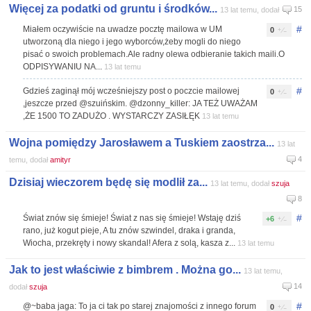
Więcej za podatki od gruntu i środków...
15
13 lat temu, dodał
#
Miałem oczywiście na uwadze pocztę mailowa w UM
0
utworzoną dla niego i jego wyborców,żeby mogli do niego
pisać o swoich problemach.Ale radny olewa odbieranie takich maili.O
ODPISYWANIU NA...
13 lat temu
#
Gdzieś zaginął mój wcześniejszy post o poczcie mailowej
0
,jeszcze przed @szuińskim. @dzonny_killer: JA TEŻ UWAŻAM
,ŻE 1500 TO ZADUŻO . WYSTARCZY ZASIŁĘK
13 lat temu
Wojna pomiędzy Jarosławem a Tuskiem zaostrza...
13 lat
4
temu, dodał
amityr
Dzisiaj wieczorem będę się modlił za...
13 lat temu, dodał
szuja
8
#
Świat znów się śmieje! Świat z nas się śmieje! Wstaję dziś
+6
rano, już kogut pieje, A tu znów szwindel, draka i granda,
Wiocha, przekręty i nowy skandal! Afera z solą, kasza z...
13 lat temu
Jak to jest właściwie z bimbrem . Można go...
13 lat temu,
14
dodał
szuja
#
@~baba jaga: To ja ci tak po starej znajomości z innego forum
0