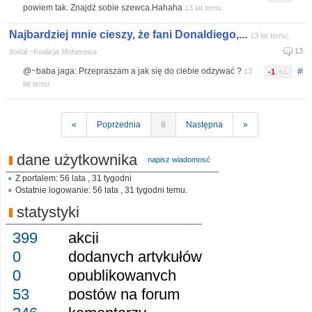
powiem tak. Znajdź sobie szewca.Hahaha
13 lat temu
Najbardziej mnie cieszy, że fani Donaldiego,...
13 lat temu,
13
dodał ~Koalicja Moherowa
#
@~baba jaga: Przepraszam a jak się do ciebie odzywać ?
13
-1
lat temu
«
Poprzednia
8
Następna
»
dane użytkownika
napisz wiadomosć
Z portalem: 56 lata , 31 tygodni
Ostatnie logowanie: 56 lata , 31 tygodni temu.
statystyki
399
akcji
0
dodanych artykułów
0
opublikowanych
53
postów na forum