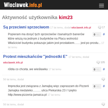
Aktywność użytkownika
kim23
Są przeciwni sprzeciwom
17
17 lat temu, dodał
wloclawek.info.pl
#
Popieram ma dosyć tych sprzeciwów i banalnych banerów
0
które wiszą na jednym z budynków na Placu wolności
Właściciel budynku pokazuje jakim jest prostakiem........ jest po prostu...
17
lat temu
Protest mieszkańców "jednostki E"
17 lat temu, dodał
105
wloclawek.info.pl
#
róbta co chceta..we wieśławku
17 lat temu
0
56 lat temu, dodał
#
Imprezka jest związana z Jamajką więc zapraszam do Pizzerii
0
Jamajka niedaleko........... ulica Piekarska 23 / I piętro
http://www.pizzeria-jamaica.pl
17 lat temu
56 lat temu, dodał