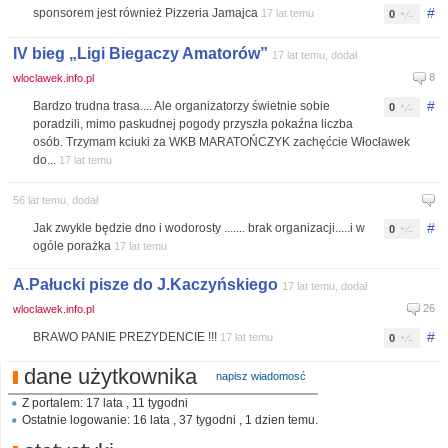
#
sponsorem jest również Pizzeria Jamajca
17 lat temu
0
IV bieg „Ligi Biegaczy Amatorów”
17 lat temu, dodał
8
wloclawek.info.pl
#
Bardzo trudna trasa.... Ale organizatorzy świetnie sobie
0
poradzili, mimo paskudnej pogody przyszła pokaźna liczba
osób. Trzymam kciuki za WKB MARATOŃCZYK zachęćcie Włocławek
do...
17 lat temu
56 lat temu, dodał
#
Jak zwykle będzie dno i wodorosty ....... brak organizacji.....i w
0
ogóle porażka
17 lat temu
A.Pałucki pisze do J.Kaczyńskiego
17 lat temu, dodał
26
wloclawek.info.pl
#
BRAWO PANIE PREZYDENCIE !!!
17 lat temu
0
dane użytkownika
napisz wiadomosć
Z portalem: 17 lata , 11 tygodni
Ostatnie logowanie: 16 lata , 37 tygodni , 1 dzien temu.