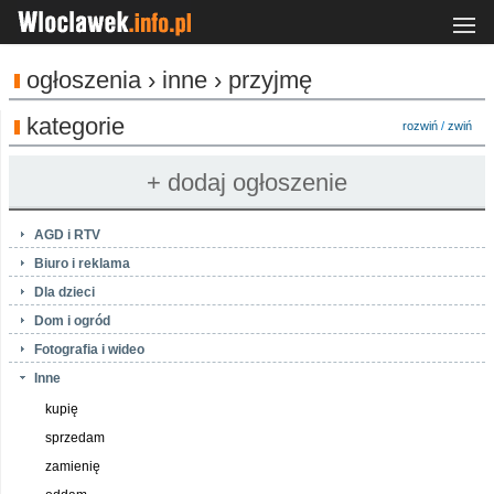
ogłoszenia › inne › przyjmę
kategorie
rozwiń
/
zwiń
AGD i RTV
Biuro i reklama
Dla dzieci
Dom i ogród
Fotografia i wideo
Inne
kupię
sprzedam
zamienię