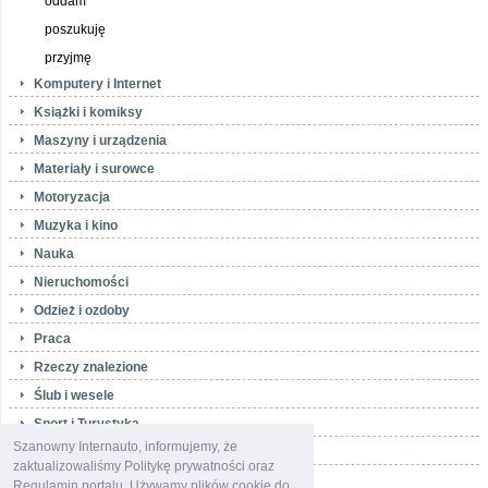
oddam
poszukuję
przyjmę
Komputery i Internet
Książki i komiksy
Maszyny i urządzenia
Materiały i surowce
Motoryzacja
Muzyka i kino
Nauka
Nieruchomości
Odzież i ozdoby
Praca
Rzeczy znalezione
Ślub i wesele
Sport i Turystyka
Szanowny Internauto, informujemy, że
Telefony i akcesoria
zaktualizowaliśmy Politykę prywatności oraz
Towarzyskie
Regulamin portalu. Używamy plików cookie do