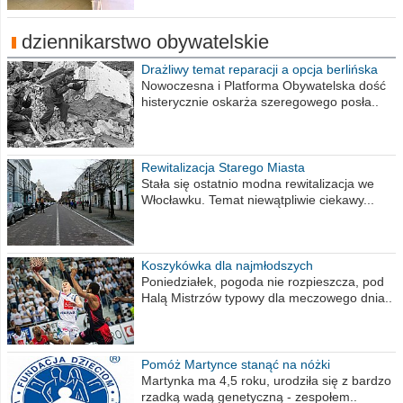
dziennikarstwo obywatelskie
Drażliwy temat reparacji a opcja berlińska
Nowoczesna i Platforma Obywatelska dość
histerycznie oskarża szeregowego posła..
Rewitalizacja Starego Miasta
Stała się ostatnio modna rewitalizacja we
Włocławku. Temat niewątpliwie ciekawy...
Koszykówka dla najmłodszych
Poniedziałek, pogoda nie rozpieszcza, pod
Halą Mistrzów typowy dla meczowego dnia..
Pomóż Martynce stanąć na nóżki
Martynka ma 4,5 roku, urodziła się z bardzo
rzadką wadą genetyczną - zespołem..