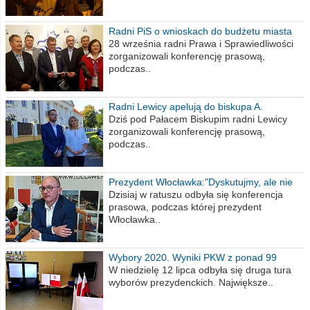
Radni PiS o wnioskach do budżetu miasta
na 2021 rok
28 września radni Prawa i Sprawiedliwości
zorganizowali konferencję prasową,
podczas..
Radni Lewicy apelują do biskupa A.
Wiesława Meringa
Dziś pod Pałacem Biskupim radni Lewicy
zorganizowali konferencję prasową,
podczas..
Prezydent Włocławka:"Dyskutujmy, ale nie
obrażajmy się”
Dzisiaj w ratuszu odbyła się konferencja
prasowa, podczas której prezydent
Włocławka..
Wybory 2020. Wyniki PKW z ponad 99
procent obwodów
W niedzielę 12 lipca odbyła się druga tura
wyborów prezydenckich. Największe..