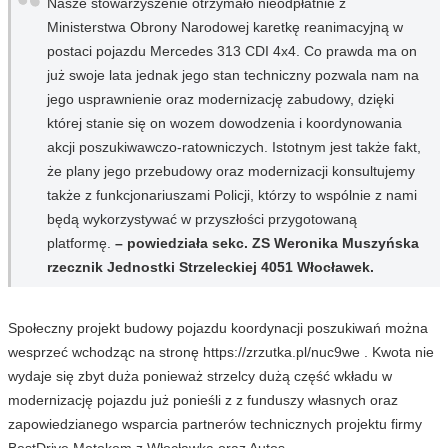
Nasze stowarzyszenie otrzymało nieodpłatnie z
Ministerstwa Obrony Narodowej karetkę reanimacyjną w
postaci pojazdu Mercedes 313 CDI 4x4. Co prawda ma on
już swoje lata jednak jego stan techniczny pozwala nam na
jego usprawnienie oraz modernizację zabudowy, dzięki
której stanie się on wozem dowodzenia i koordynowania
akcji poszukiwawczo-ratowniczych. Istotnym jest także fakt,
że plany jego przebudowy oraz modernizacji konsultujemy
także z funkcjonariuszami Policji, którzy to wspólnie z nami
będą wykorzystywać w przyszłości przygotowaną
platformę.
– powiedziała sekc. ZS Weronika Muszyńska
rzecznik Jednostki Strzeleckiej 4051 Włocławek.
Społeczny projekt budowy pojazdu koordynacji poszukiwań można
wesprzeć wchodząc na stronę https://zrzutka.pl/nuc9we . Kwota nie
wydaje się zbyt duża ponieważ strzelcy dużą część wkładu w
modernizację pojazdu już ponieśli z z funduszy własnych oraz
zapowiedzianego wsparcia partnerów technicznych projektu firmy
BestDrive Motokom z Włocławka oraz Autos.