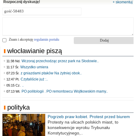
Rozpocznij dyskusję!
+ skomentuj
Znam i akceptuję
regulamin portalu
włocławianie piszą
Wczoraj przechodząc przez park na Słodowie..
11:38 Nd.
Wszystko umiera
11:17 Śr.
z gniazdami ptaków Na żytniej obok..
07:23 Śr.
Czytaliście już :..
12:47 Pt.
..
05:15 Cz.
PO politologii . PO remontowcu Wojtkowskim mamy..
07:13 Wt.
polityka
Pogrzeb praw kobiet. Protest przed biurem
poselskim PiS
Protesty na ulicach polskich miast, to
konsekwencje wyroku Trybunału
Konstytucyjnego,..