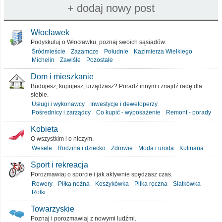
Włocławek
Podyskutuj o Włocławku, poznaj swoich sąsiadów.
Śródmieście
Zazamcze
Południe
Kazimierza Wielkiego
Michelin
Zawiśle
Pozostałe
Dom i mieszkanie
Budujesz, kupujesz, urządzasz? Poradź innym i znajdź radę dla
siebie.
Usługi i wykonawcy
Inwestycje i deweloperzy
Pośrednicy i zarządcy
Co kupić - wyposażenie
Remont - porady
Kobieta
O wszystkim i o niczym.
Wesele
Rodzina i dziecko
Zdrowie
Moda i uroda
Kulinaria
Sport i rekreacja
Porozmawiaj o sporcie i jak aktywnie spędzasz czas.
Rowery
Piłka nożna
Koszykówka
Piłka ręczna
Siatkówka
Rolki
Towarzyskie
Poznaj i porozmawiaj z nowymi ludźmi.