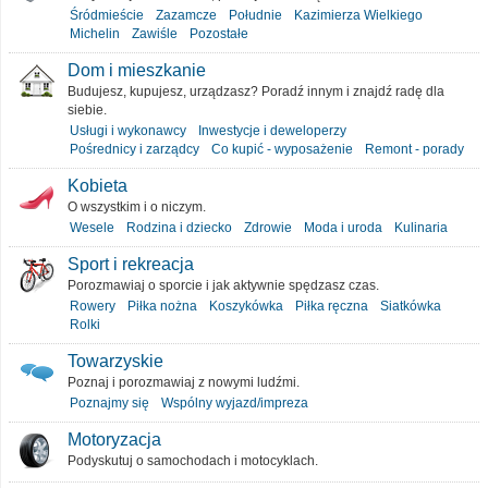
Śródmieście
Zazamcze
Południe
Kazimierza Wielkiego
Michelin
Zawiśle
Pozostałe
Dom i mieszkanie
Budujesz, kupujesz, urządzasz? Poradź innym i znajdź radę dla
siebie.
Usługi i wykonawcy
Inwestycje i deweloperzy
Pośrednicy i zarządcy
Co kupić - wyposażenie
Remont - porady
Kobieta
O wszystkim i o niczym.
Wesele
Rodzina i dziecko
Zdrowie
Moda i uroda
Kulinaria
Sport i rekreacja
Porozmawiaj o sporcie i jak aktywnie spędzasz czas.
Rowery
Piłka nożna
Koszykówka
Piłka ręczna
Siatkówka
Rolki
Towarzyskie
Poznaj i porozmawiaj z nowymi ludźmi.
Poznajmy się
Wspólny wyjazd/impreza
Motoryzacja
Podyskutuj o samochodach i motocyklach.