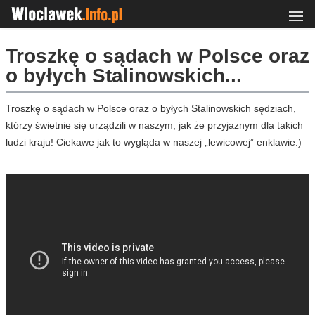
Troszkę o sądach w Polsce oraz
o byłych Stalinowskich...
Troszkę o sądach w Polsce oraz o byłych Stalinowskich sędziach,
którzy świetnie się urządzili w naszym, jak że przyjaznym dla takich
ludzi kraju! Ciekawe jak to wygląda w naszej „lewicowej” enklawie:)