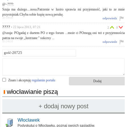
@~????:
Szuja ma dużego....nosa.Patrzenie w lustro sprawia mi przyjemność, jaki to ze mnie
przystojniak.Chyba sobie kupię nową perukę.
ID:54649
odpowiedz
????
• 22 lipca 2013, 07:21
2
0
@szuja: POgadaj z duetem PO z tego forum ...może ci POmogą oni też z przyjemnościa
patrza na swoje ,,lustrzane '' sukcesy ...
ID:54658
odpowiedz
Znam i akceptuję
regulamin portalu
włocławianie piszą
Włocławek
Podyskutuj o Włocławku, poznaj swoich sąsiadów.