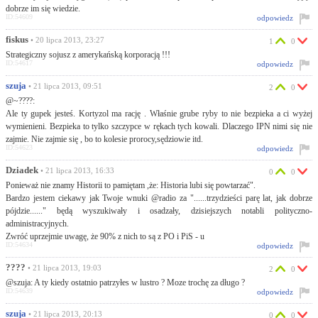
dobrze im się wiedzie.
ID:54609
odpowiedz
fiskus
• 20 lipca 2013, 23:27
1
0
Strategiczny sojusz z amerykańską korporacją !!!
ID:54617
odpowiedz
szuja
• 21 lipca 2013, 09:51
2
0
@~????:
Ale ty gupek jesteś. Kortyzol ma rację . Właśnie grube ryby to nie bezpieka a ci wyżej
wymienieni. Bezpieka to tylko szczypce w rękach tych kowali. Dlaczego IPN nimi się nie
zajmie. Nie zajmie się , bo to kolesie prorocy,sędziowie itd.
ID:54623
odpowiedz
Dziadek
• 21 lipca 2013, 16:33
0
0
Ponieważ nie znamy Historii to pamiętam ,że: Historia lubi się powtarzać".
Bardzo jestem ciekawy jak Twoje wnuki @radio za "......trzydzieści parę lat, jak dobrze
pójdzie......" będą wyszukiwały i osadzały, dzisiejszych notabli polityczno-
administracyjnych.
Zwróć uprzejmie uwagę, że 90% z nich to są z PO i PiS - u
ID:54634
odpowiedz
????
• 21 lipca 2013, 19:03
2
0
@szuja: A ty kiedy ostatnio patrzyłes w lustro ? Moze trochę za długo ?
ID:54639
odpowiedz
szuja
• 21 lipca 2013, 20:13
0
0