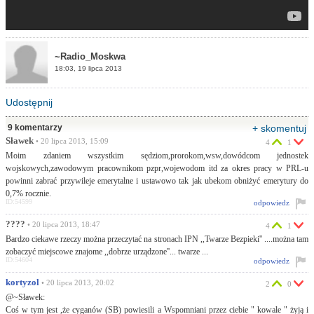
~Radio_Moskwa
18:03, 19 lipca 2013
Udostępnij
9 komentarzy
+ skomentuj
Sławek
• 20 lipca 2013, 15:09
4
1
Moim zdaniem wszystkim sędziom,prorokom,wsw,dowódcom jednostek
wojskowych,zawodowym pracownikom pzpr,wojewodom itd za okres pracy w PRL-u
powinni zabrać przywileje emerytalne i ustawowo tak jak ubekom obniżyć emerytury do
0,7% rocznie.
ID:54599
odpowiedz
????
• 20 lipca 2013, 18:47
4
1
Bardzo ciekawe rzeczy można przeczytać na stronach IPN ,,Twarze Bezpieki'' ....można tam
zobaczyć miejscowe znajome ,,dobrze urządzone''... twarze ...
ID:54604
odpowiedz
kortyzol
• 20 lipca 2013, 20:02
2
0
@~Sławek:
Coś w tym jest ,że cyganów (SB) powiesili a Wspomniani przez ciebie " kowale " żyją i