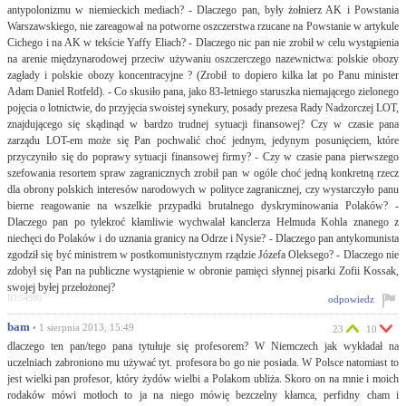
antypolonizmu w niemieckich mediach? - Dlaczego pan, były żołnierz AK i Powstania
Warszawskiego, nie zareagował na potworne oszczerstwa rzucane na Powstanie w artykule
Cichego i na AK w tekście Yaffy Eliach? - Dlaczego nic pan nie zrobił w celu wystąpienia
na arenie międzynarodowej przeciw używaniu oszczerczego nazewnictwa: polskie obozy
zagłady i polskie obozy koncentracyjne ? (Zrobił to dopiero kilka lat po Panu minister
Adam Daniel Rotfeld). - Co skusiło pana, jako 83-letniego staruszka niemającego zielonego
pojęcia o lotnictwie, do przyjęcia swoistej synekury, posady prezesa Rady Nadzorczej LOT,
znajdującego się skądinąd w bardzo trudnej sytuacji finansowej? Czy w czasie pana
zarządu LOT-em może się Pan pochwalić choć jednym, jedynym posunięciem, które
przyczyniło się do poprawy sytuacji finansowej firmy? - Czy w czasie pana pierwszego
szefowania resortem spraw zagranicznych zrobił pan w ogóle choć jedną konkretną rzecz
dla obrony polskich interesów narodowych w polityce zagranicznej, czy wystarczyło panu
bierne reagowanie na wszelkie przypadki brutalnego dyskryminowania Polaków? -
Dlaczego pan po tylekroć kłamliwie wychwalał kanclerza Helmuda Kohla znanego z
niechęci do Polaków i do uznania granicy na Odrze i Nysie? - Dlaczego pan antykomunista
zgodził się być ministrem w postkomunistycznym rządzie Józefa Oleksego? - Dlaczego nie
zdobył się Pan na publiczne wystąpienie w obronie pamięci słynnej pisarki Zofii Kossak,
swojej byłej przełożonej?
ID:54980
odpowiedz
bam
• 1 sierpnia 2013, 15:49
23
10
dlaczego ten pan/tego pana tytułuje się profesorem? W Niemczech jak wykładał na
uczelniach zabroniono mu używać tyt. profesora bo go nie posiada. W Polsce natomiast to
jest wielki pan profesor, który żydów wielbi a Polakom ubliża. Skoro on na mnie i moich
rodaków mówi motłoch to ja na niego mówię bezczelny kłamca, perfidny cham i