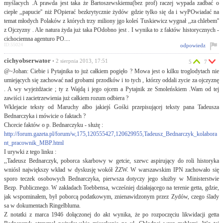
myślacych .A prawda jest taka że Bartoszewskiemu(bez prof) raczej wypada zadbać o
ciepłe ,,papucie'' niż POpierać bezkrytycznie żydów gdzie tylko się da i wyPOwiadać na
temat młodych Polaków z których trzy miliony jgo koleś Tuskiewicz wygnał ,,za chlebem''
z Ojczyzny . Ale natura żyda już taka POdobno jest . I wynika to z faktów historycznych -
cichociemna agenturo PO....
ID:55024
odpowiedz
cichyobserwator
• 2 sierpnia 2013, 17:51
5
7
@~Johan: Ciebie i Pytajnika to już całkiem pogięło ? Mowa jest o kilku troglodytach nie
umiejących się zachować nad grobami przodków i to tych , którzy oddali zycie za ojczyznę
. A wy wyjeżdżacie ; ty z Wajdą i jego ojcem a Pytajnik ze Smoleńskiem .Wam od tej
zawiści i zacietrzewienia już całkiem rozum odbiera ?
Wklejacie teksty od Maruchy albo jakiejś Gośki przepisującej teksty pana Tadeusza
Bednarczyka i mówicie o faktach ?
Chcecie faktów o p. Bednarczyku - służę :
http://forum.gazeta.pl/forum/w,175,120555427,120629955,Tadeusz_Bednarczyk_kolabora
nt_pracownik_MBP.html
I urywki z tego linku :
,,Tadeusz Bednarczyk, poborca skarbowy w getcie, szewc aspirujący do roli historyka
wniósł największy wkład w dyskusję wokół ŻZW. W warszawskim IPN zachowało się
sporo teczek osobowych Bednarczyka, pierwsza dotyczy jego służby w Ministerstwie
Bezp. Publicznego. W zakładach Toebbensa, wcześniej działającego na terenie getta, gdzie,
jak wspominałem, był poborcą podatkowym, znienawidzonym przez Zydów, czego ślady
sa w dokumentach Ringelbluma.
Z notatki z marca 1946 dołączonej do akt wynika, że po rozpoczęciu likwidacji getta