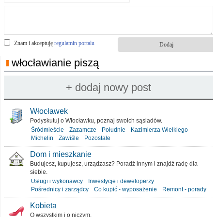
Znam i akceptuję
regulamin portalu
włocławianie piszą
Włocławek
Podyskutuj o Włocławku, poznaj swoich sąsiadów.
Śródmieście
Zazamcze
Południe
Kazimierza Wielkiego
Michelin
Zawiśle
Pozostałe
Dom i mieszkanie
Budujesz, kupujesz, urządzasz? Poradź innym i znajdź radę dla
siebie.
Usługi i wykonawcy
Inwestycje i deweloperzy
Pośrednicy i zarządcy
Co kupić - wyposażenie
Remont - porady
Kobieta
O wszystkim i o niczym.