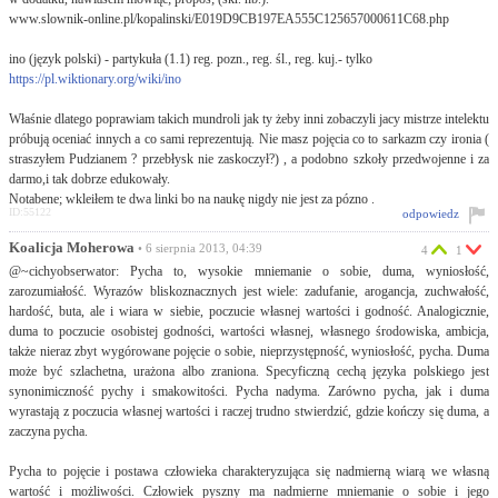
www.slownik-online.pl/kopalinski/E019D9CB197EA555C125657000611C68.php
ino (język polski) - partykuła (1.1) reg. pozn., reg. śl., reg. kuj.- tylko
https://pl.wiktionary.org/wiki/ino
Właśnie dlatego poprawiam takich mundroli jak ty żeby inni zobaczyli jacy mistrze intelektu
próbują oceniać innych a co sami reprezentują. Nie masz pojęcia co to sarkazm czy ironia (
straszyłem Pudzianem ? przebłysk nie zaskoczył?) , a podobno szkoły przedwojenne i za
darmo,i tak dobrze edukowały.
Notabene; wkleiłem te dwa linki bo na naukę nigdy nie jest za pózno .
ID:55122
odpowiedz
Koalicja Moherowa
• 6 sierpnia 2013, 04:39
4
1
@~cichyobserwator: Pycha to, wysokie mniemanie o sobie, duma, wyniosłość,
zarozumiałość. Wyrazów bliskoznacznych jest wiele: zadufanie, arogancja, zuchwałość,
hardość, buta, ale i wiara w siebie, poczucie własnej wartości i godność. Analogicznie,
duma to poczucie osobistej godności, wartości własnej, własnego środowiska, ambicja,
także nieraz zbyt wygórowane pojęcie o sobie, nieprzystępność, wyniosłość, pycha. Duma
może być szlachetna, urażona albo zraniona. Specyficzną cechą języka polskiego jest
synonimiczność pychy i smakowitości. Pycha nadyma. Zarówno pycha, jak i duma
wyrastają z poczucia własnej wartości i raczej trudno stwierdzić, gdzie kończy się duma, a
zaczyna pycha.
Pycha to pojęcie i postawa człowieka charakteryzująca się nadmierną wiarą we własną
wartość i możliwości. Człowiek pyszny ma nadmierne mniemanie o sobie i jego