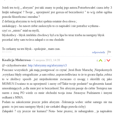
Jeżeli ten twój ,, aforyzm" jest taki znany to podaj jego autora.Potrzebowałeś czasu żeby 3
linijki nabazgrać ? Twoje ,, uprzejmość jest gorsza od bezczelności " to w/g ciebie ogólna
prawda filozoficzna i moralna ?
Z definicją aforyzmu to twój tekst spełnia ostatnie dwa słowa ;
zaskakujący - bo nawet ciebie zaskoczyło to co napisałeś i nie potrafisz wytłuma -
czyć co ,,mistrz" miał na myśli,
błyskotliwy - błysk intelektu chwilowy był a tu lipa bo teraz trzeba na następny błysk
poczekać żeby sam twórca załapał o co mu chodziło
To czekamy na ten błysk - spokojnie , mam czas.
ID:55102
odpowiedz
Koalicja Moherowa
• 5 sierpnia 2013, 14:39
4
2
@~cichyobserwator:
http://aforyzmy.org/aforyzmy/c3
Pouczasz wszystkich ,jak mają postępować co czytać ,broń Boże Maruchę ,Niepokornych
,wytykasz błędy ortograficzne ,a sam robisz ,usprawiedliwiasz to że to gwara śląska ,robisz
to w złośliwy sposób ,już niejednokrotnie zwracano ci uwagę i określili cię jako
MOMUS.Uważasz to za uprzejmość i zacny cel?Takie twoje posłanie? na głoszeniu kazań
umoralniających ,a dla mnie jest to bezczelność.Ten aforyzm pasuje do ciebie Testujesz nas
razem z żoną PO wiedz co mnie obchodzi twoja żona .Straszysz Pudzianem i innymi
osiłkami z MMA.
Podam na zakończenie jeszcze jeden aforyzm -Tolerancja wobec siebie samego nie ma
granic- to jest nasz następny błysk ( nie czekałeś długo prawda cichy)
Załapałeś ? czy jeszcze nie kumasz? Nota- bene piszesz, że nabazgrałem , ja napisałem