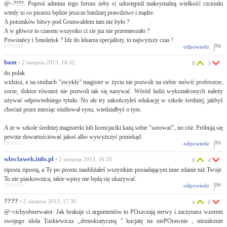
@~????: Poproś admina tego forum żeby ci udostępnił maksymalną wielkość czcionki
wtedy to co piszesz będzie jeszcze bardziej prawdziwe i mądre.
A potomków bitwy pod Grunwaldem tam nie było ?
A w główce to czasem wszystko ci sie juz nie przemieszało ?
Powstańcy i Smoleńsk ? Idz do lekarza specjalisty, to najwyższy czas !
ID:55018
odpowiedz
bam
• 2 sierpnia 2013, 16:32
8
3
do polak
widzisz, a na studiach "zwykły" magister w życiu nie pozwoli na siebie mówić profesorze,
sorze, doktor również nie pozwoli tak się nazywać. Wśród ludzi wykształconych należy
używać odpowiedniego tytułu. No ale try zakończyłeś edukację w szkole średniej, jakbyś
chociaż przez miesiąc studiował synu, wiedziałbyś o tym.
A że w szkole średniej magisterki lub licencjaciki każą sobie "sorować", no cóż. Próbują się
pewnie dowartościować jakoś albo wywyższyć poniekąd.
ID:55021
odpowiedz
wloclawek.info.pl
• 2 sierpnia 2013, 16:33
9
4
riposta ripostą, a Ty po prostu naubliżałeś wszystkim posiadającym inne zdanie niż Twoje.
To nie piaskownica, takie wpisy nie będą się ukazywać.
ID:55022
odpowiedz
????
• 2 sierpnia 2013, 17:30
4
6
@~cichyobserwator: Jak brakuje ci argumentów to POszczają nerwy i zaczynasz wzorem
swojego idola Tuskiewicza ,,demokratyczną '' kucjatę na niePOrawnie , niezaleznie