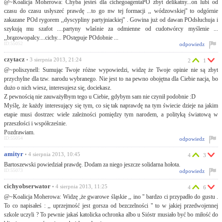
@~Koalicja Moherowa: Chyba jesteś dla cichegoagentaPO zbyt delikatny...on lubi od
czasu do czasu usłyszeć prawdę ...to go nw tej formacji ,, wódzowskiej'' to odgórnie
zakazane POd rygorem ,,dyscypliny partyjniackiej'' . Gowina już od dawan POdsłuchuja i
szykują mu szafot ....partyny wlaśnie za odmienne od cudotwórcy myślenie ...
,,brązowopalcy....cichy... POstępuje POdobnie ...
ID:55052
odpowiedz
czytacz
• 3 sierpnia 2013, 21:24
2
1
@~poliszynell: Sumując Twoje różne wypowiedzi, widzę że Twoje opinie nie są zbyt
przychylne dla tzw. narodu wybranego. Nie jest to na pewno obojętna dla Ciebie nacja, bo
dużo o nich wiesz, interesujesz się, dociekasz.
Z pewnością nie zauważyłbym tego u Ciebie, gdybym sam nie czynił podobnie :D
Myślę, że każdy interesujący się tym, co się tak naprawdę na tym świecie dzieje na jakim
etapie musi dostrzec wiele zależności pomiędzy tym narodem, a polityką światową w
przeszłości i współcześnie.
Pozdrawiam.
ID:55054
odpowiedz
amityr
• 4 sierpnia 2013, 10:45
4
3
Bartoszewski powiedział prawdę. Dodam za niego jeszcze solidarna hołota.
ID:55073
odpowiedz
cichyobserwator
• 4 sierpnia 2013, 11:25
4
6
@~Koalicja Moherowa: Widzę ,że gwarowe śląskie ,, ino " bardzo ci przypadło do gustu .
To co napisałeś : ,, uprzejmość jest gorsza od bezczelności " to w jakiej przedwojennej
szkole uczyli ? To pewnie jakaś katolicka ochronka albo u Sióstr musiało być bo miłość do