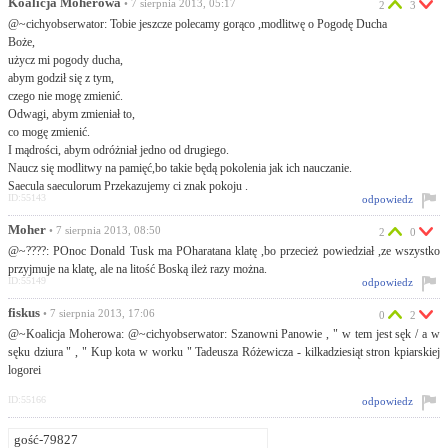
Koalicja Moherowa
• 7 sierpnia 2013, 05:17
2
3
@~cichyobserwator: Tobie jeszcze polecamy gorąco ,modlitwę o Pogodę Ducha
Boże,
użycz mi pogody ducha,
abym godził się z tym,
czego nie mogę zmienić.
Odwagi, abym zmieniał to,
co mogę zmienić.
I mądrości, abym odróżniał jedno od drugiego.
Naucz się modlitwy na pamięć,bo takie będą pokolenia jak ich nauczanie.
Saecula saeculorum Przekazujemy ci znak pokoju .
ID:55143
odpowiedz
Moher
• 7 sierpnia 2013, 08:50
2
0
@~????: POnoc Donald Tusk ma POharatana klatę ,bo przecież powiedział ,ze wszystko
przyjmuje na klatę, ale na litość Boską ileż razy można.
ID:55149
odpowiedz
fiskus
• 7 sierpnia 2013, 17:06
0
2
@~Koalicja Moherowa: @~cichyobserwator: Szanowni Panowie , " w tem jest sęk / a w
sęku dziura " , " Kup kota w worku " Tadeusza Różewicza - kilkadziesiąt stron kpiarskiej
logorei
ID:55166
odpowiedz