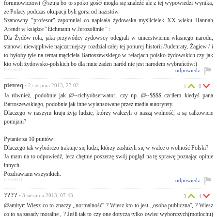
forumowiczowi @szuja bo to spoko gość/ mogła się znaleźć ale z tej wypowiedzi wynika,
że Polacy podczas okupacji byli gorsi od nazistów.
Szanowny "profesor" zapomniał co napisała żydowska myślicielek XX wieku Hannah
Arendt w książce "Eichmann w Jerozolimie " :
Dla Żydów rola, jaką przywódcy żydowscy odegrali w unicestwieniu własnego narodu,
stanowi niewątpliwie najczarniejszy rozdział całej tej ponurej historii /Judenraty, Żagiew / i
to byłoby tyle na temat mąciciela Bartoszewskiego w relacjach polsko-żydowskich czy jak
kto woli żydowsko-polskich bo dla mnie żaden naród nie jest narodem wybrańców:)
ID:55032
odpowiedz
pietreq
• 2 sierpnia 2013, 23:02
1
0
Ja również, podobnie jak @~cichyobserwator, czy np. @~$$$$ czciłem kiedyś pana
Bartoszewskiego, podobnie jak inne wylansowane przez media autorytety.
Dlaczego w naszym kraju żyją ludzie, którzy walczyli o naszą wolność, a są całkowicie
pomijani?
-----------------------------------
Pytanie za 10 puntów:
Dlaczego tak wybiórczo traktuje się ludzi, którzy zasłużyli się w walce o wolność Polski?
Ja mam na to odpowiedź, lecz chętnie poszerzę swój pogląd na tę sprawę poznając opinie
innych.
Pozdrawiam wszystkich.
ID:55034
odpowiedz
????
• 3 sierpnia 2013, 07:43
3
4
@amityr: Wiesz co to znaczy ,,normalność'' ? Wiesz kto to jest ,,osoba publiczna'', ? Wiesz
co to są zasady moralne , ? Jeśli tak to czy one dotyczą tylko owiec wyborczych(motłochu)