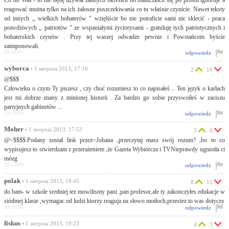
Co do Was - to nie będę używał żadnych określeń bo maluczkich się po prostu ignoruje a
reagować można tylko na ich żałosne poszczekiwania co tu właśnie czynicie. Nawet teksty
od innych ,, wielkich bohaterów " wzięliście bo nie potraficie sami nic sklecić - praca
prawdziwych ,, patriotów " ze wspaniałymi życiorysami - gratuluję tych patriotycznych i
bohaterskich czynów . Przy tej waszej odwadze pewnie i Powstańcom byście
zaimponowali.
ID:54997
odpowiedz
wyborca
• 1 sierpnia 2013, 17:16
2
10
@$$$
Człowieku o czym Ty piszesz , czy choć rozumiesz to co napisałeś .. Ten język o karłach
jest mi dobrze znany z minionej historii . Za bardzo go sobie przyswoiłeś w zaciszu
partyjnych gabinetów ...
ID:54998
odpowiedz
Moher
• 1 sierpnia 2013, 17:53
3
6
@~$$$$:Podany został link przez~Johana ,przeczytaj masz swój rozum? ,bo to co
wypisujesz to stwierdzam z przerażeniem ,że Gazeta Wybiórcza i TVNieprawdy ugniotła ci
mózg
ID:55000
odpowiedz
polak
• 1 sierpnia 2013, 18:45
8
11
do bam- w szkole sredniej tez mowilismy pani ,pan profesor,ale ty zakonczyłes edukacje w
siódmej klasie ,wymagac od ludzi ktorzy reaguja na słowo motłoch,przeciez to was dotyczy
ID:55002
odpowiedz
fiskus
• 1 sierpnia 2013, 19:23
4
3