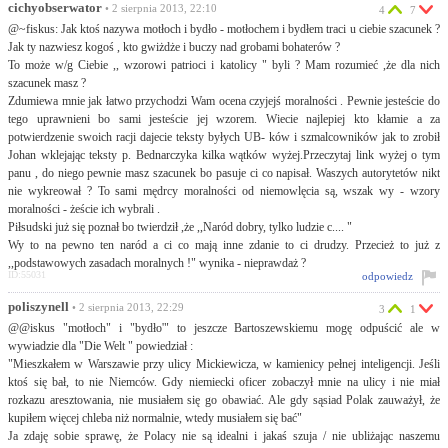
cichyobserwator
• 2 sierpnia 2013, 22:10
4
7
@~fiskus: Jak ktoś nazywa motłoch i bydło - motłochem i bydłem traci u ciebie szacunek ?
Jak ty nazwiesz kogoś , kto gwiżdże i buczy nad grobami bohaterów ?
To może w/g Ciebie ,, wzorowi patrioci i katolicy " byli ? Mam rozumieć ,że dla nich
szacunek masz ?
Zdumiewa mnie jak łatwo przychodzi Wam ocena czyjejś moralności . Pewnie jesteście do
tego uprawnieni bo sami jesteście jej wzorem. Wiecie najlepiej kto kłamie a za
potwierdzenie swoich racji dajecie teksty byłych UB- ków i szmalcowników jak to zrobił
Johan wklejając teksty p. Bednarczyka kilka wątków wyżej.Przeczytaj link wyżej o tym
panu , do niego pewnie masz szacunek bo pasuje ci co napisał. Waszych autorytetów nikt
nie wykreował ? To sami mędrcy moralności od niemowlęcia są, wszak wy - wzory
moralności - żeście ich wybrali .
Piłsudski już się poznał bo twierdził ,że ,,Naród dob­ry, tyl­ko ludzie c.... "
Wy to na pewno ten naród a ci co mają inne zdanie to ci drudzy. Przecież to już z
,,podstawowych zasadach moralnych !" wynika - nieprawdaż ?
ID:55031
odpowiedz
poliszynell
• 2 sierpnia 2013, 22:29
3
1
@@iskus "motłoch" i "bydło'" to jeszcze Bartoszewskiemu mogę odpuścić ale w
wywiadzie dla "Die Welt " powiedział :
"Mieszkałem w Warszawie przy ulicy Mickiewicza, w kamienicy pełnej inteligencji. Jeśli
ktoś się bał, to nie Niemców. Gdy niemiecki oficer zobaczył mnie na ulicy i nie miał
rozkazu aresztowania, nie musiałem się go obawiać. Ale gdy sąsiad Polak zauważył, że
kupiłem więcej chleba niż normalnie, wtedy musiałem się bać"
Ja zdaję sobie sprawę, że Polacy nie są idealni i jakaś szuja / nie ubliżając naszemu