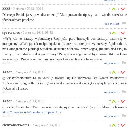
$$$$
• 2 sierpnia 2013, 09:01
1
6
Dlaczego Redakcja wprowadza cenzurę? Mam prawo do riposty na to zajadłe szczekanie
różnorodnych parchów.
ID:55013
odpowiedz
sportowiec
• 2 sierpnia 2013, 09:52
3
2
@???? Co to znaczy wybuczany? Czy jeśli paru imbecyli bez kultury, bawi się w
orangutany naśladując ich małpie ujadanie oznacza, że ktoś jest wybuczany. A jak jeden z
tych orangutanów pierdnął w trakcie składania wieńców przez kogoś, (na przykład PiS) to
znaczy, że ten ktoś został wypierdziany? Piejących orangutanów było może 30-tu na kilka
tysięcy osób. Procentowo to mniej niż zawartość debili w społeczeństwie.
ID:55014
odpowiedz
Johan
• 2 sierpnia 2013, 10:03
4
4
@~cichyobserwator: To są fakty ,a faktom się nie zaprzecza.Czy Gazeta Wybiórcza i
TVNieprawdy ugniotła Ci mózg?Jeśli to do ciebie nie dociera ,to czytaj broszurki z serii
POczytaj mi mamo
ID:55016
odpowiedz
Johan
• 2 sierpnia 2013, 10:18
7
4
@~cichyobserwator: Bartoszwwski wystepując w knesecie (sejm) ubliżał Polakom -
https://prawda2.info/viewtopic.php?t=1105
ID:55017
odpowiedz
cichyobserwator
• 2 sierpnia 2013, 10:19
4
7