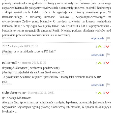
prawdę , niewiniątka tak gorliwie rozpisujący na temat sadyzmu Polaków , nie ma żadnego
usprawiedliwienia dla policjantów żydowskich, skamieniały im serca, co zrobił Bednarczyk
- skupił wokół siebie ludzi , którzy nie zgadzają się z teorią lansowaną przez W
Bartoszewskiego o rzekomej bierności Polaków , współodpowiedzialnych za
wymordowanie Żydów przez Niemców O mordach sowietów na kresach wschodnich
milczano 70 lat ! A my ciągle wałkujemy temat : ANTYSEMITYZM Dla przypomnienia -
buczenie to wyraz arogancji dla ambasad Rosji i Niemiec podczas składania wieńców pod
pomnikiem powstańców warszawskich ileś lat wcześniej
ID:55095
odpowiedz
????
• 4 sierpnia 2013, 20:30
4
1
@amityr: ta w jarmółkach ....czy ta PO linii ?
ID:55097
odpowiedz
poliszynell
• 4 sierpnia 2013, 23:39
3
3
@pietrq & @czytacz::) serdecznie pozdrawiam:)
@amityr - przejechałeś się na Amer Gold kolego::)?
To powinieneś wiedzieć, że jakich "profesorów " mamy taka ciemnota rośnie w RP
pzdr
ID:55099
odpowiedz
cichyobserwator
• 5 sierpnia 2013, 09:51
3
6
@~Koalicja Moherowa:
Aforyzm (łac. aphorismus, gr. aphorismós) zwięzła, lapidarna, przeważnie jednozdaniowa
wypowiedź, wyrażająca ogólną prawdę filozoficzną lub moralną, w sposób zaskakujący i
błyskotliwy..