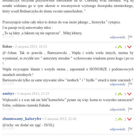
Bednarczyk otrzymał pożydowskie mieszkanie na ul. Chłodnej wraz meblami. Wg tej
notatki widziano go w tym okresie w towarzystwie wyższego dostojnika niemieckiego,
który woził Bednarczyka do domu swoim samochodem. "
Przeczytajcie sobie cały tekst to dotrze do was może jakiego ,, historyka " cytujesz.
I tu pasuje twój uniwersalny tekst :
,,To są fakty ,a faktom się nie zaprzecza" . Miłej lektury.
ID:55025
odpowiedz
fiskus
• 2 sierpnia 2013, 18:15
4
3
@~Johan: Tak to prawda , Bartoszewski , Wajda i wielu wielu innych, można by
wymieniać, to zwykłe tzw " autorytety moralne " wykreowane wiadomo przez kogo i po co
!
Wajda zwyczajnie kłamie i wstydu niema , zapomniał o HONORZE i podstawowych
zasadach moralnych !
Bartoszewski tylko za same używanie słów "motłoch " i " bydło " stracił u mnie szacunek !
ID:55026
odpowiedz
amityr
• 2 sierpnia 2013, 21:23
0
0
Większość z z was tak nie lubi"komuchów" pytam się więc komu to wszystko zarzucacie?
Sobie, solidarne ciumoki.Hahaha
ID:55029
odpowiedz
zbuntowany_kaloryfer
• 2 sierpnia 2013, 21:42
2
2
@cichy: nic dodać nic ująć - 10/10;)
ID:55030
odpowiedz