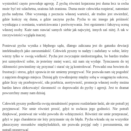
wyniosłość często powoduje agresję. Z pychą również kojarzona jest duma lecz ta cecha
może być też szlachetna, urażona lub zraniona. Duma może człowieka rozpierać, natomiast
pycha nadyma. Obie wyrastają z poczucia własnej wartości, ale trudno jest stwierdzić,
gdzie kończy się duma, a gdzie zaczyna pycha. Pycha to nic innego jak próżność
wynikająca z oceniania, wartościowania i porównywania. Jest egoizmem i fałszywą oceną
własnej osoby. Każe nam stawiać samych siebie jak najwyżej, innych zaś niżej. A tak w
rzeczywistości wygląda inaczej.
Ponieważ pycha wynika z błędnego sądu, dlatego zaliczana jest do gatunku dewiacji
intelektualnych jako zarozumiałość. Człowiek pyszny to nadęty i zadufany w sobie, który
wierzy tylko w swoją wielkość. Pycha jest zwyczajnie niedostrzegalna, bo bardzo trudno
jest uzmysłowić sobie, że jesteśmy mniej warci, niż nam się wydaje. Tymczasem do tej
skłonności powinniśmy się przyznać i starać się ją kontrolować. Prowadzi ona bowiem do
frustracji i stresu, gdyż sprawia że nie umiemy przegrywać. Nie pozwala nam się pogodzić
z zajęciem drugiego miejsca. Dzisiaj gdy rywalizujemy między sobą w osiągnięciu sukcesu,
gdzie liczy się przebojowość, siła przebicia, asertywność, promocja własnej osoby można
bardzo łatwo zlekceważyć skromność co doprowadzi do pychy i agresji. Jest to dramat
powszechny znany nam dzisiaj.
Człowiek pyszny podkreśla swoją niezależność poprzez rozdzielanie łaski, ale nie potrafi jej
przyjmować. Nie umie również prosić, gdyż to uwłacza jego godności. Nie potrafi
dziękować, ponieważ nie widzi powodu do wdzięczności. Również nie umie przepraszać,
gdyż w jego charakterze nie leży przyznanie się do błędu. Pycha wkrada się na wszystkie
płaszczyzny stosunków międzyludzkich, nie pozwala przyjąć rady i porozumienia, nie
potrafi przegrywać.