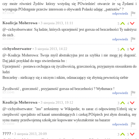
czy może również Żydów którzy wstydzą się POwiedzieć otwarcie że są Żydami i
występuja POdstępnie przeciw interesom o obywateli Polaski udając ,,patriotów'' ?
ID:55038
odpowiedz
Koalicja Moherowa
• 3 sierpnia 2013, 11:11
5
4
@~cichyobserwator: Są ludzie, których uprzejmość jest gorsza od bezczelności Ty należysz
do nich .
ID:55043
odpowiedz
cichyobserwator
• 3 sierpnia 2013, 14:22
5
8
@~Koalicja Moherowa: Twoja myśl abstrakcyjna jest za szybka i nie mogę jej dogonić.
Daj jakiś przykład do tego stwierdzenia bo :
Uprzejmość - postawa cechująca się życzliwością, grzecznością, przyjaznym stosunkiem do
ludzi
Bezczelny - nieliczący się z niczym i nikim, odznaczający się zbytnią pewnością siebie
Życzliwość , grzeczność , przyjazność gorsza od bezczelności ? Wytłumacz !
ID:55046
odpowiedz
Koalicja Moherowa
• 3 sierpnia 2013, 19:12
3
4
@~cichyobserwator: "ino" zerkniemy w Wikipedie, to zaraz ci odpowiemy.Uzbrój się w
cierpliwość specjalisto od kazań umoralniających i czekaj.POśpiech jest złym doradcą, my
synu mamy przedwojenną szkołę,nie kupowane wykształcenie na bazarze
ID:55050
odpowiedz
????
• 3 sierpnia 2013, 20:09
3
5