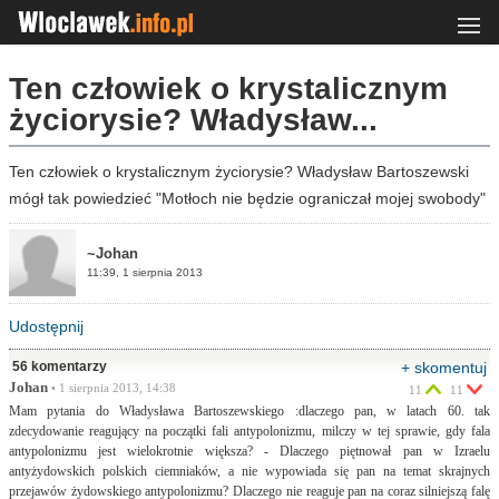
Ten człowiek o krystalicznym
życiorysie? Władysław...
Ten człowiek o krystalicznym życiorysie? Władysław Bartoszewski
mógł tak powiedzieć "Motłoch nie będzie ograniczał mojej swobody"
~Johan
11:39, 1 sierpnia 2013
Udostępnij
56 komentarzy
+ skomentuj
Johan
• 1 sierpnia 2013, 14:38
11
11
Mam pytania do Władysława Bartoszewskiego :dlaczego pan, w latach 60. tak
zdecydowanie reagujący na początki fali antypolonizmu, milczy w tej sprawie, gdy fala
antypolonizmu jest wielokrotnie większa? - Dlaczego piętnował pan w Izraelu
antyżydowskich polskich ciemniaków, a nie wypowiada się pan na temat skrajnych
przejawów żydowskiego antypolonizmu? Dlaczego nie reaguje pan na coraz silniejszą falę