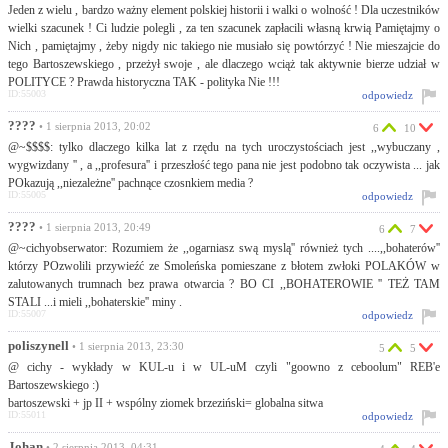
Jeden z wielu , bardzo ważny element polskiej historii i walki o wolność ! Dla uczestników
wielki szacunek ! Ci ludzie polegli , za ten szacunek zapłacili własną krwią Pamiętajmy o
Nich , pamiętajmy , żeby nigdy nic takiego nie musiało się powtórzyć ! Nie mieszajcie do
tego Bartoszewskiego , przeżył swoje , ale dlaczego wciąż tak aktywnie bierze udział w
POLITYCE ? Prawda historyczna TAK - polityka Nie !!!
ID:55003
odpowiedz
????
• 1 sierpnia 2013, 20:02
6
10
@~$$$$: tylko dlaczego kilka lat z rzędu na tych uroczystościach jest ,,wybuczany ,
wygwizdany '' , a ,,profesura'' i przeszłość tego pana nie jest podobno tak oczywista ... jak
POkazują ,,niezależne'' pachnące czosnkiem media ?
ID:55005
odpowiedz
????
• 1 sierpnia 2013, 20:49
6
7
@~cichyobserwator: Rozumiem że ,,ogarniasz swą myslą'' również tych ....,,bohaterów''
którzy POzwolili przywieźć ze Smoleńska pomieszane z błotem zwłoki POLAKÓW w
zalutowanych trumnach bez prawa otwarcia ? BO CI ,,BOHATEROWIE '' TEŻ TAM
STALI ...i mieli ,,bohaterskie'' miny .
ID:55007
odpowiedz
poliszynell
• 1 sierpnia 2013, 23:30
5
5
@ cichy - wykłady w KUL-u i w UL-uM czyli "goowno z ceboolum" REB'e
Bartoszewskiego :)
bartoszewski + jp II + wspólny ziomek brzeziński= globalna sitwa
ID:55011
odpowiedz
Johan
• 2 sierpnia 2013, 04:31