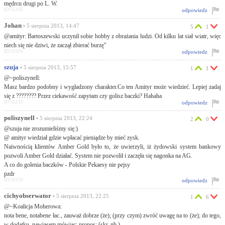
mędrcu drugi po L. W.
ID:55105
odpowiedz
Johan
• 5 sierpnia 2013, 14:47
5
1
@amityr: Bartoszewski uczynił sobie hobby z obrażania ludzi. Od kilku lat siał wiatr, więc
niech się nie dziwi, że zaczął zbierać burzę"
ID:55106
odpowiedz
szuja
• 5 sierpnia 2013, 15:57
1
1
@~poliszynell:
Masz bardzo podobny i wygładzony charakter.Co ten Amityr może wiedzieć. Lepiej zadaj
się z ???????? Przez ciekawość zapytam czy golisz baczki? Hahaha
ID:55110
odpowiedz
poliszynell
• 5 sierpnia 2013, 22:24
2
0
@szuja nie zrozumieliśmy się:)
@ amityr wiedział gdzie wpłacać pieniądze by mieć zysk.
Naiwnością klientów Amber Gold było to, że uwierzyli, iż żydowski system bankowy
pozwoli Amber Gold działać. System nie pozwolił i zaczęła się nagonka na AG.
A co do golenia baczków - Polskie Pekaesy nie pejsy
pzdr
ID:55120
odpowiedz
cichyobserwator
• 5 sierpnia 2013, 22:25
1
6
@~Koalicja Moherowa:
nota bene, notabene łac., zauważ dobrze (że); (przy czym) zwróć uwagę na to (że); do tego,
w dodatku, nawiasem mówiąc; propos; (skr. nb.).