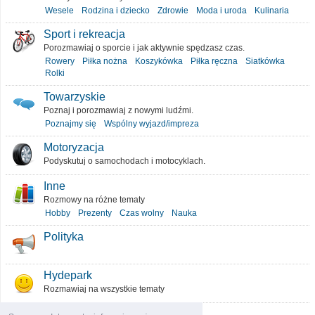
Wesele
Rodzina i dziecko
Zdrowie
Moda i uroda
Kulinaria
Sport i rekreacja
Porozmawiaj o sporcie i jak aktywnie spędzasz czas.
Rowery
Piłka nożna
Koszykówka
Piłka ręczna
Siatkówka
Rolki
Towarzyskie
Poznaj i porozmawiaj z nowymi ludźmi.
Poznajmy się
Wspólny wyjazd/impreza
Motoryzacja
Podyskutuj o samochodach i motocyklach.
Inne
Rozmowy na różne tematy
Hobby
Prezenty
Czas wolny
Nauka
Polityka
Hydepark
Rozmawiaj na wszystkie tematy
O portalu