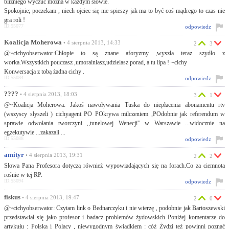
blizniego wyczuć można w każdym słowie.
Spokojnie; poczekam , niech ojciec się nie spieszy jak ma to być coś mądrego to czas nie
gra roli !
ID:55077
odpowiedz
Koalicja Moherowa
• 4 sierpnia 2013, 14:33
2
3
@~cichyobserwator:Chłopie to są znane aforyzmy ,wyszła teraz szydło z
worka.Wszystkich pouczasz ,umoralniasz,udzielasz porad, a tu lipa ! ~cichy
Konwersacja z tobą żadna cichy .
ID:55084
odpowiedz
????
• 4 sierpnia 2013, 18:03
3
1
@~Koalicja Moherowa: Jakoś nawoływania Tuska do niepłacenia abonamentu rtv
(wszyscy słyszeli ) cichyagent PO POkrywa milczeniem ,POdobnie jak referendum w
sprawie odwołania tworczyni ,,tunelowej Wenecji'' w Warszawie ...widocznie na
egzekutywie ...zakazali ...
ID:55088
odpowiedz
amityr
• 4 sierpnia 2013, 19:31
2
2
Słowa Pana Profesora dotyczą również wypowiadających się na forach.Co za ciemnota
rośnie w tej RP.
ID:55094
odpowiedz
fiskus
• 4 sierpnia 2013, 19:47
2
0
@~cichyobserwator: Czytam link o Bednarczyku i nie wierzę , podobnie jak Bartoszewski
przedstawiał się jako profesor i badacz problemów żydowskich Poniżej komentarze do
artykułu : Polska i Polacy , niewygodnym świadkiem : cóż Żydzi też powinni poznać