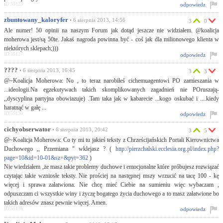
ID:55123
odpowiedz
zbuntowany_kaloryfer
• 6 sierpnia 2013, 14:56
3
0
Ale numer! 50 opinii na naszym Forum jak dotąd jeszcze nie widziałem. @koalicja
moherowa jest/są 50te. Jakaś nagroda powinna być - coś jak dla milionowego klienta w
niektórych sklepach;)))
ID:55127
odpowiedz
????
• 6 sierpnia 2013, 16:45
3
3
@~Koalicja Moherowa: No , to teraz narobiłeś cichemuagentowi PO zamieszania w
...ideologii.Na egzekutywach takich skomplikowanych zagadnień nie POruszają-
,,dyscyplina partyjna obowiazuje) .Tam taka jak w kabarecie ...kogo oskubać i ....kiedy
haratnąć w gałę ...
ID:55130
odpowiedz
cichyobserwator
• 6 sierpnia 2013, 20:42
3
5
@~Koalicja Moherowa: Co ty mi tu jakieś teksty z Chrześcijańskich Portali Kierownictwa
Duchowego ,, Przemiana " wklejasz ? (
http://pierzchalski.ecclesia.org.pl/index.php?
page=10&id=10-01&sz=&pyt=362
)
Nie wiedziałem ,że masz takie problemy duchowe i emocjonalne które próbujesz rozwiązać
czytając takie wzniosłe teksty. Nie prościej na następnej mszy wrzucić na tacę 100 - kę
więcej i sprawa załatwiona. Nie chcę mieć Ciebie na sumieniu więc wybaczam ,
odpuszczam ci wszystkie winy i życzę bogatego życia duchowego a to masz załatwione bo
takich adresów znasz pewnie więcej. Amen.
ID:55136
odpowiedz