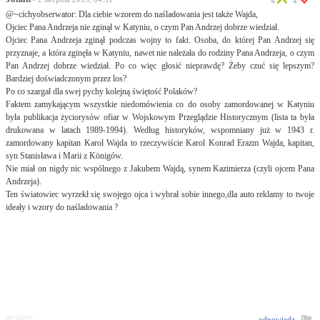
4
4
@~cichyobserwator: Dla ciebie wzorem do naśladowania jest także Wajda,
Ojciec Pana Andrzeja nie zginął w Katyniu, o czym Pan Andrzej dobrze wiedział.
Ojciec Pana Andrzeja zginął podczas wojny to fakt. Osoba, do której Pan Andrzej się
przyznaje, a która zginęła w Katyniu, nawet nie należała do rodziny Pana Andrzeja, o czym
Pan Andrzej dobrze wiedział. Po co więc głosić nieprawdę? Żeby czuć się lepszym?
Bardziej doświadczonym przez los?
Po co szargał dla swej pychy kolejną świętość Polaków?
Faktem zamykającym wszystkie niedomówienia co do osoby zamordowanej w Katyniu
była publikacja życiorysów ofiar w Wojskowym Przeglądzie Historycznym (lista ta była
drukowana w latach 1989-1994). Według historyków, wspomniany już w 1943 r.
zamordowany kapitan Karol Wajda to rzeczywiście Karol Konrad Erazm Wajda, kapitan,
syn Stanisława i Marii z Königów.
Nie miał on nigdy nic wspólnego z Jakubem Wajdą, synem Kazimierza (czyli ojcem Pana
Andrzeja).
Ten światowiec wyrzekł się swojego ojca i wybrał sobie innego,dla auto reklamy to twoje
ideały i wzory do naśladowania ?
ID:55012
odpowiedz