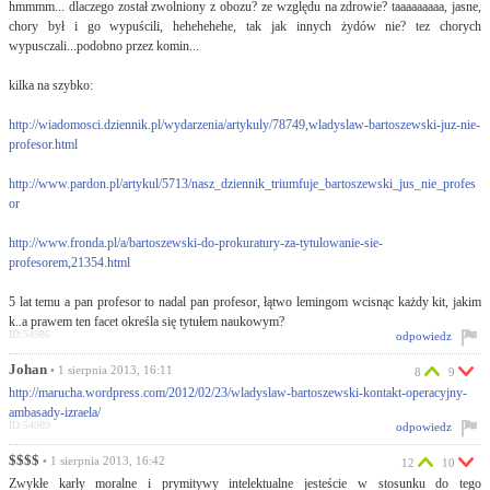
hmmmm... dlaczego został zwolniony z obozu? ze względu na zdrowie? taaaaaaaaa, jasne,
chory był i go wypuścili, hehehehehe, tak jak innych żydów nie? tez chorych
wypusczali...podobno przez komin...
kilka na szybko:
http://wiadomosci.dziennik.pl/wydarzenia/artykuly/78749,wladyslaw-bartoszewski-juz-nie-
profesor.html
http://www.pardon.pl/artykul/5713/nasz_dziennik_triumfuje_bartoszewski_jus_nie_profes
or
http://www.fronda.pl/a/bartoszewski-do-prokuratury-za-tytulowanie-sie-
profesorem,21354.html
5 lat temu a pan profesor to nadal pan profesor, łątwo lemingom wcisnąc każdy kit, jakim
k..a prawem ten facet określa się tytułem naukowym?
ID:54986
odpowiedz
Johan
• 1 sierpnia 2013, 16:11
8
9
http://marucha.wordpress.com/2012/02/23/wladyslaw-bartoszewski-kontakt-operacyjny-
ambasady-izraela/
ID:54989
odpowiedz
$$$$
• 1 sierpnia 2013, 16:42
12
10
Zwykłe karły moralne i prymitywy intelektualne jesteście w stosunku do tego