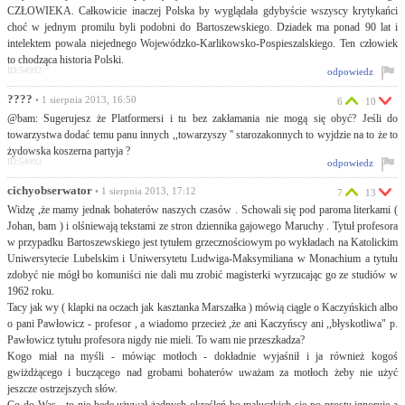
CZŁOWIEKA. Całkowicie inaczej Polska by wyglądała gdybyście wszyscy krytykańci
choć w jednym promilu byli podobni do Bartoszewskiego. Dziadek ma ponad 90 lat i
intelektem powala niejednego Wojewódzko-Karlikowsko-Pospieszalskiego. Ten człowiek
to chodząca historia Polski.
ID:54992
odpowiedz
????
• 1 sierpnia 2013, 16:50
6
10
@bam: Sugerujesz że Platformersi i tu bez zakłamania nie mogą się obyć? Jeśli do
towarzystwa dodać temu panu innych ,,towarzyszy '' starozakonnych to wyjdzie na to że to
żydowska koszerna partyja ?
ID:54993
odpowiedz
cichyobserwator
• 1 sierpnia 2013, 17:12
7
13
Widzę ,że mamy jednak bohaterów naszych czasów . Schowali się pod paroma literkami (
Johan, bam ) i olśniewają tekstami ze stron dziennika gajowego Maruchy . Tytuł profesora
w przypadku Bartoszewskiego jest tytułem grzecznościowym po wykładach na Katolickim
Uniwersytecie Lubelskim i Uniwersytetu Ludwiga-Maksymiliana w Monachium a tytułu
zdobyć nie mógł bo komuniści nie dali mu zrobić magisterki wyrzucając go ze studiów w
1962 roku.
Tacy jak wy ( klapki na oczach jak kasztanka Marszałka ) mówią ciągle o Kaczyńskich albo
o pani Pawłowicz - profesor , a wiadomo przecież ,że ani Kaczyńscy ani ,,błyskotliwa" p.
Pawłowicz tytułu profesora nigdy nie mieli. To wam nie przeszkadza?
Kogo miał na myśli - mówiąc motłoch - dokładnie wyjaśnił i ja również kogoś
gwiżdżącego i buczącego nad grobami bohaterów uważam za motłoch żeby nie użyć
jeszcze ostrzejszych słów.