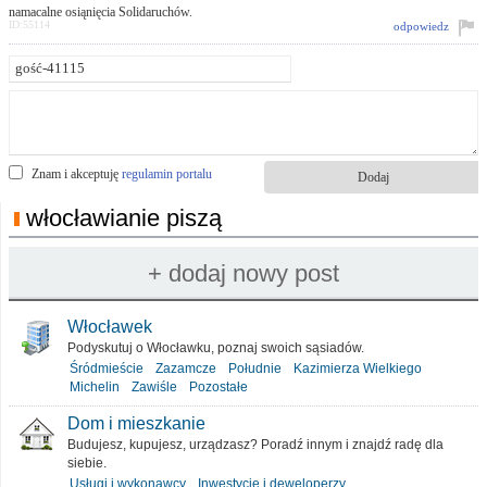
namacalne osiąnięcia Solidaruchów.
ID:55114
odpowiedz
Znam i akceptuję
regulamin portalu
włocławianie piszą
Włocławek
Podyskutuj o Włocławku, poznaj swoich sąsiadów.
Śródmieście
Zazamcze
Południe
Kazimierza Wielkiego
Michelin
Zawiśle
Pozostałe
Dom i mieszkanie
Budujesz, kupujesz, urządzasz? Poradź innym i znajdź radę dla
siebie.
Usługi i wykonawcy
Inwestycje i deweloperzy