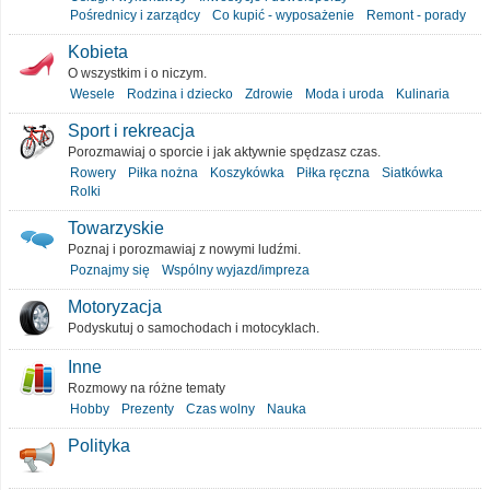
Pośrednicy i zarządcy
Co kupić - wyposażenie
Remont - porady
Kobieta
O wszystkim i o niczym.
Wesele
Rodzina i dziecko
Zdrowie
Moda i uroda
Kulinaria
Sport i rekreacja
Porozmawiaj o sporcie i jak aktywnie spędzasz czas.
Rowery
Piłka nożna
Koszykówka
Piłka ręczna
Siatkówka
Rolki
Towarzyskie
Poznaj i porozmawiaj z nowymi ludźmi.
Poznajmy się
Wspólny wyjazd/impreza
Motoryzacja
Podyskutuj o samochodach i motocyklach.
Inne
Rozmowy na różne tematy
Hobby
Prezenty
Czas wolny
Nauka
Polityka