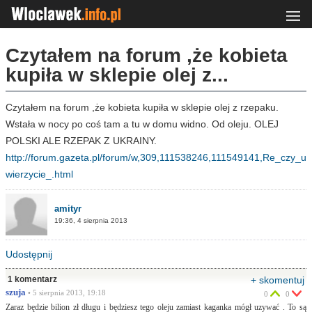
Czytałem na forum ,że kobieta
kupiła w sklepie olej z...
Czytałem na forum ,że kobieta kupiła w sklepie olej z rzepaku.
Wstała w nocy po coś tam a tu w domu widno. Od oleju. OLEJ
POLSKI ALE RZEPAK Z UKRAINY.
http://forum.gazeta.pl/forum/w,309,111538246,111549141,Re_czy_u
wierzycie_.html
amityr
19:36, 4 sierpnia 2013
Udostępnij
1 komentarz
+ skomentuj
szuja
• 5 sierpnia 2013, 19:18
0
0
Zaraz będzie bilion zł długu i będziesz tego oleju zamiast kaganka mógł uzywać . To są