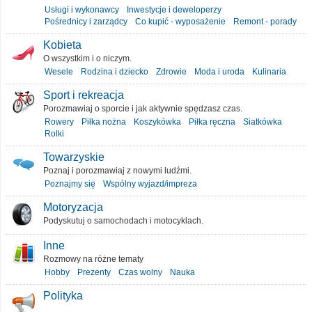
Usługi i wykonawcy
Inwestycje i deweloperzy
Pośrednicy i zarządcy
Co kupić - wyposażenie
Remont - porady
Kobieta
O wszystkim i o niczym.
Wesele
Rodzina i dziecko
Zdrowie
Moda i uroda
Kulinaria
Sport i rekreacja
Porozmawiaj o sporcie i jak aktywnie spędzasz czas.
Rowery
Piłka nożna
Koszykówka
Piłka ręczna
Siatkówka
Rolki
Towarzyskie
Poznaj i porozmawiaj z nowymi ludźmi.
Poznajmy się
Wspólny wyjazd/impreza
Motoryzacja
Podyskutuj o samochodach i motocyklach.
Inne
Rozmowy na różne tematy
Hobby
Prezenty
Czas wolny
Nauka
Polityka