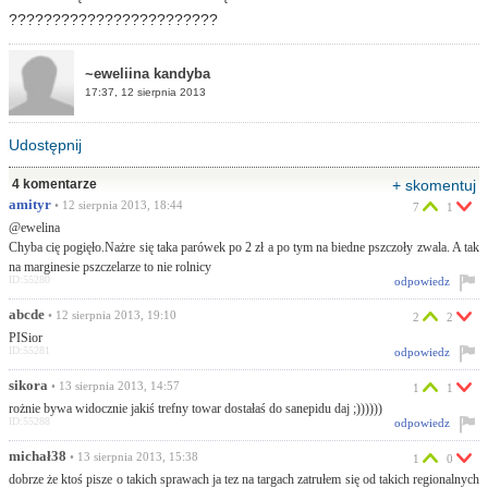
????????????????????????
~eweliina kandyba
17:37, 12 sierpnia 2013
Udostępnij
4 komentarze
+ skomentuj
amityr
• 12 sierpnia 2013, 18:44
7
1
@ewelina
Chyba cię pogięło.Nażre się taka parówek po 2 zł a po tym na biedne pszczoły zwala. A tak
na marginesie pszczelarze to nie rolnicy
ID:55280
odpowiedz
abcde
• 12 sierpnia 2013, 19:10
2
2
PISior
ID:55281
odpowiedz
sikora
• 13 sierpnia 2013, 14:57
1
1
rożnie bywa widocznie jakiś trefny towar dostałaś do sanepidu daj ;))))))
ID:55288
odpowiedz
michał38
• 13 sierpnia 2013, 15:38
1
0
dobrze że ktoś pisze o takich sprawach ja tez na targach zatrułem się od takich regionalnych