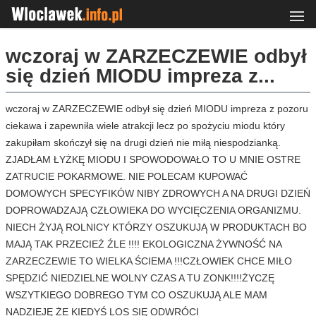
wczoraj w ZARZECZEWIE odbył
się dzień MIODU impreza z...
wczoraj w ZARZECZEWIE odbył się dzień MIODU impreza z pozoru
ciekawa i zapewniła wiele atrakcji lecz po spożyciu miodu który
zakupiłam skończył się na drugi dzień nie miłą niespodzianką.
ZJADŁAM ŁYŻKĘ MIODU I SPOWODOWAŁO TO U MNIE OSTRE
ZATRUCIE POKARMOWE. NIE POLECAM KUPOWAĆ
DOMOWYCH SPECYFIKÓW NIBY ZDROWYCH A NA DRUGI DZIEŃ
DOPROWADZAJĄ CZŁOWIEKA DO WYCIĘCZENIA ORGANIZMU.
NIECH ŻYJĄ ROLNICY KTÓRZY OSZUKUJĄ W PRODUKTACH BO
MAJĄ TAK PRZECIEŻ ŹLE !!!! EKOLOGICZNA ŻYWNOŚĆ NA
ZARZECZEWIE TO WIELKA ŚCIEMA !!!CZŁOWIEK CHCE MIŁO
SPĘDZIĆ NIEDZIELNE WOLNY CZAS A TU ZONK!!!!ŻYCZĘ
WSZYTKIEGO DOBREGO TYM CO OSZUKUJĄ ALE MAM
NADZIEJĘ ŻE KIEDYŚ LOS SIĘ ODWRÓCI