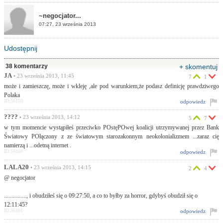
~negocjator...
07:27, 23 września 2013
Udostępnij
38 komentarzy
+ skomentuj
JA
• 23 września 2013, 11:45
7
1
może i zamieszczę, może i wkleję ,ale pod warunkiem,że podasz definicję prawdziwego
Polaka
ID:56159
odpowiedz
????
• 23 września 2013, 14:12
5
7
w tym momencie wystąpiłeś przeciwko POstęPOwej koalicji utrzymywanej przez Bank
Światowy POłączony z ze światowym starozakonnym neokolonializmem ...zaraz cię
namierzą i ...odetną internet .
ID:56160
odpowiedz
LALA20
• 23 września 2013, 14:15
2
4
@ negocjator
..............., i obudziłeś się o 09:27:50, a co to byłby za horror, gdybyś obudził się o
12:11:45?
ID:56161
odpowiedz