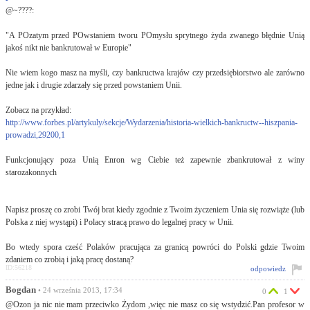
@~????:
"A POzatym przed POwstaniem tworu POmysłu sprytnego żyda zwanego błędnie Unią
jakoś nikt nie bankrutował w Europie"
Nie wiem kogo masz na myśli, czy bankructwa krajów czy przedsiębiorstwo ale zarówno
jedne jak i drugie zdarzały się przed powstaniem Unii.
Zobacz na przykład:
http://www.forbes.pl/artykuly/sekcje/Wydarzenia/historia-wielkich-bankructw--hiszpania-
prowadzi,29200,1
Funkcjonujący poza Unią Enron wg Ciebie też zapewnie zbankrutował z winy
starozakonnych
Napisz proszę co zrobi Twój brat kiedy zgodnie z Twoim życzeniem Unia się rozwiąże (lub
Polska z niej wystąpi) i Polacy stracą prawo do legalnej pracy w Unii.
Bo wtedy spora cześć Polaków pracująca za granicą powróci do Polski gdzie Twoim
zdaniem co zrobią i jaką pracę dostaną?
ID:56218
odpowiedz
Bogdan
• 24 września 2013, 17:34
0
1
@Ozon ja nic nie mam przeciwko Żydom ,więc nie masz co się wstydzić.Pan profesor w