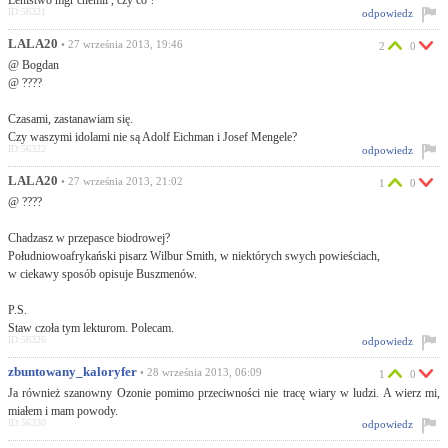
Lenistwo mgr chemii , czy co ?
ID:56321
odpowiedz
LALA20
• 27 września 2013, 19:46
2
0
@ Bogdan
@ ????
Czasami, zastanawiam się.
Czy waszymi idolami nie są Adolf Eichman i Josef Mengele?
ID:56322
odpowiedz
LALA20
• 27 września 2013, 21:02
1
0
@ ????
Chadzasz w przepasce biodrowej?
Południowoafrykański pisarz Wilbur Smith, w niektórych swych powieściach,
w ciekawy sposób opisuje Buszmenów.
P.S.
Staw czoła tym lekturom. Polecam.
ID:56326
odpowiedz
zbuntowany_kaloryfer
• 28 września 2013, 06:09
1
0
Ja również szanowny Ozonie pomimo przeciwności nie tracę wiary w ludzi. A wierz mi,
miałem i mam powody.
ID:56330
odpowiedz