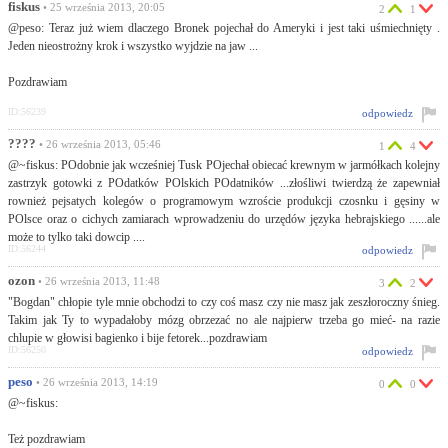
fiskus
• 25 września 2013, 20:05
2
1
@peso: Teraz już wiem dlaczego Bronek pojechał do Ameryki i jest taki uśmiechnięty .
Jeden nieostrożny krok i wszystko wyjdzie na jaw ...
Pozdrawiam
ID:56239
odpowiedz
????
• 26 września 2013, 05:46
1
4
@~fiskus: POdobnie jak wcześniej Tusk POjechał obiecać krewnym w jarmółkach kolejny
zastrzyk gotowki z POdatków POlskich POdatników ...złośliwi twierdzą że zapewniał
rownież pejsatych kolegów o programowym wzroście produkcji czosnku i gęsiny w
POlsce oraz o cichych zamiarach wprowadzeniu do urzędów języka hebrajskiego ......ale
może to tylko taki dowcip ....
ID:56244
odpowiedz
ozon
• 26 września 2013, 11:48
3
2
"Bogdan" chłopie tyle mnie obchodzi to czy coś masz czy nie masz jak zeszłoroczny śnieg.
Takim jak Ty to wypadałoby mózg obrzezać no ale najpierw trzeba go mieć- na razie
chlupie w głowisi bagienko i bije fetorek...pozdrawiam
ID:56250
odpowiedz
peso
• 26 września 2013, 14:19
0
0
@~fiskus:
Też pozdrawiam