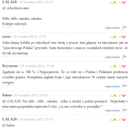
LALA20
• 23 września 2013, 14:19
4
5
@ cichyobserwator
Hilfe, hilfe, ratunku, ratunku.
Kolejny statystyk.
ID:56162
odpowiedz
ozon
• 23 września 2013, 17:11
5
3
Jedni klepią kobitki po tyłeczkach inni biedę a jeszcze inni głupoty na klawiaturze jak na
"prawdziwego Polaka" przystało. Sami ekonomiści i znawcy wszelakich dziedzin życia - że
też tak się marnują.
ID:56172
odpowiedz
Krystyna
• 23 września 2013, 17:28
2
5
Zgadzam sie w 100 % z Negocjatorem. To co robi sie z Polska i Polakami przekracza
wszelkie granice. Kompletna zaglada kraju i jego mieszkancow W rzadzie mamy naszych
wrogow.
ID:56174
odpowiedz
fiskus
• 23 września 2013, 18:23
2
6
@~LALA20: Nie hilfe , hilfe , ratunku , tylko o chodzi o polski przemysł . Wyjechałeś i
teraz tamta gospodarka zapewnia Ci byt , a u nas wszystko w porządku ?
ID:56178
odpowiedz
LALA20
• 23 września 2013, 21:07
5
1
@ fiskus