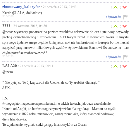
zbuntowany_kaloryfer
• 24 września 2013, 01:49
7
2
Kurde @LALA, dokładnie;)
ID:56188
odpowiedz
????
• 24 września 2013, 04:59
2
5
@peso: wystarczy popatrzeć na poziom zarobków relatywnie do cen i już twoje wywody
pachną cichąobserwacją i azorkowem . A POzatym przed POwstaniem tworu POmysłu
sprytnego żyda zwanego błędnie Unią jakoś nikt nie bankrutował w Europie bo nie musiał
napędzać przymusowo miliardowych zysków żydowskiemu Bankowi Światowemu ....to
chyba potrafisz zaobserwować ?
ID:56193
odpowiedz
LALA20
• 24 września 2013, 06:11
5
1
@ peso
" Nie pytaj co Twój kraj zrobił dla Ciebie, ale co Ty zrobiłeś dla kraju "
J.F.K.
P.S.
@ negocjator, zapewne zapomniał m.in. o takich faktach, jak duże uzależnienie
Irlandii od Anglii, i o bardzo tragicznym zjawisku dla tego kraju. Mam tu na myśli
wydarzenie z 1822 roku, mianowicie, zarazę ziemniaka, który stanowił podstawę
diety Irlandczyka.
To wydarzenie wygnało setki tysięcy Irlandczyków za Ocean