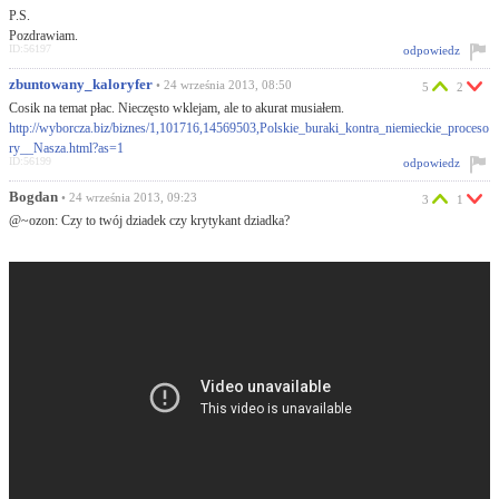
P.S.
Pozdrawiam.
ID:56197
odpowiedz
zbuntowany_kaloryfer
• 24 września 2013, 08:50
5
2
Cosik na temat płac. Nieczęsto wklejam, ale to akurat musiałem.
http://wyborcza.biz/biznes/1,101716,14569503,Polskie_buraki_kontra_niemieckie_proceso
ry__Nasza.html?as=1
ID:56199
odpowiedz
Bogdan
• 24 września 2013, 09:23
3
1
@~ozon: Czy to twój dziadek czy krytykant dziadka?