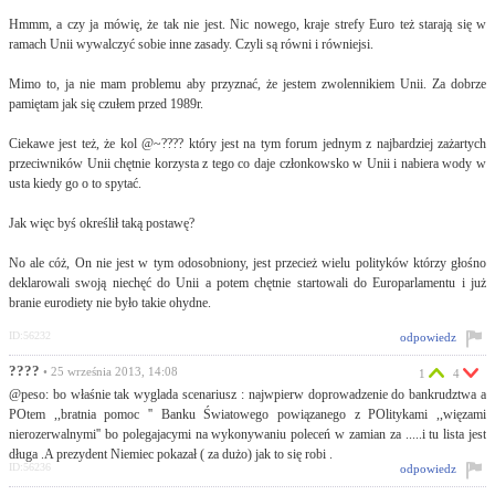
Hmmm, a czy ja mówię, że tak nie jest. Nic nowego, kraje strefy Euro też starają się w
ramach Unii wywalczyć sobie inne zasady. Czyli są równi i równiejsi.
Mimo to, ja nie mam problemu aby przyznać, że jestem zwolennikiem Unii. Za dobrze
pamiętam jak się czułem przed 1989r.
Ciekawe jest też, że kol @~???? który jest na tym forum jednym z najbardziej zażartych
przeciwników Unii chętnie korzysta z tego co daje członkowsko w Unii i nabiera wody w
usta kiedy go o to spytać.
Jak więc byś określił taką postawę?
No ale cóż, On nie jest w tym odosobniony, jest przecież wielu polityków którzy głośno
deklarowali swoją niechęć do Unii a potem chętnie startowali do Europarlamentu i już
branie eurodiety nie było takie ohydne.
ID:56232
odpowiedz
????
• 25 września 2013, 14:08
1
4
@peso: bo właśnie tak wyglada scenariusz : najwpierw doprowadzenie do bankrudztwa a
POtem ,,bratnia pomoc '' Banku Światowego powiązanego z POlitykami ,,więzami
nierozerwalnymi'' bo polegajacymi na wykonywaniu poleceń w zamian za .....i tu lista jest
długa .A prezydent Niemiec pokazał ( za dużo) jak to się robi .
ID:56236
odpowiedz