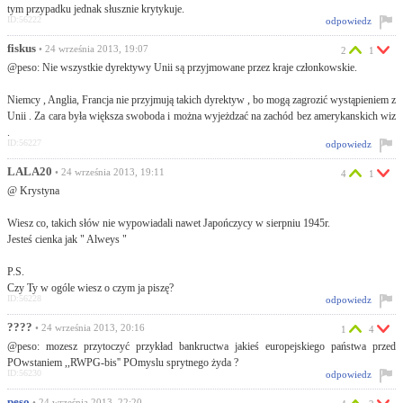
tym przypadku jednak słusznie krytykuje.
ID:56222
odpowiedz
fiskus
• 24 września 2013, 19:07
2
1
@peso: Nie wszystkie dyrektywy Unii są przyjmowane przez kraje członkowskie.
Niemcy , Anglia, Francja nie przyjmują takich dyrektyw , bo mogą zagrozić wystąpieniem z
Unii . Za cara była większa swoboda i można wyjeżdzać na zachód bez amerykanskich wiz
.
ID:56227
odpowiedz
LALA20
• 24 września 2013, 19:11
4
1
@ Krystyna
Wiesz co, takich słów nie wypowiadali nawet Japończycy w sierpniu 1945r.
Jesteś cienka jak " Alweys "
P.S.
Czy Ty w ogóle wiesz o czym ja piszę?
ID:56228
odpowiedz
????
• 24 września 2013, 20:16
1
4
@peso: mozesz przytoczyć przykład bankructwa jakieś europejskiego państwa przed
POwstaniem ,,RWPG-bis'' POmyslu sprytnego żyda ?
ID:56230
odpowiedz
peso
• 24 września 2013, 22:20