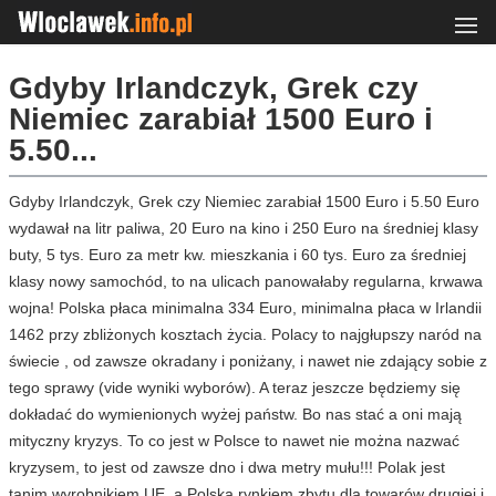
Gdyby Irlandczyk, Grek czy
Niemiec zarabiał 1500 Euro i
5.50...
Gdyby Irlandczyk, Grek czy Niemiec zarabiał 1500 Euro i 5.50 Euro
wydawał na litr paliwa, 20 Euro na kino i 250 Euro na średniej klasy
buty, 5 tys. Euro za metr kw. mieszkania i 60 tys. Euro za średniej
klasy nowy samochód, to na ulicach panowałaby regularna, krwawa
wojna! Polska płaca minimalna 334 Euro, minimalna płaca w Irlandii
1462 przy zbliżonych kosztach życia. Polacy to najgłupszy naród na
świecie , od zawsze okradany i poniżany, i nawet nie zdający sobie z
tego sprawy (vide wyniki wyborów). A teraz jeszcze będziemy się
dokładać do wymienionych wyżej państw. Bo nas stać a oni mają
mityczny kryzys. To co jest w Polsce to nawet nie można nazwać
kryzysem, to jest od zawsze dno i dwa metry mułu!!! Polak jest
tanim wyrobnikiem UE, a Polska rynkiem zbytu dla towarów drugiej i