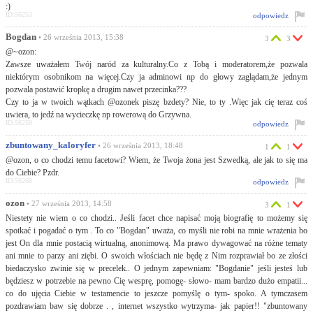
:)
ID:56253
odpowiedz
Bogdan
• 26 września 2013, 15:38
3
3
@~ozon:
Zawsze uważałem Twój naród za kulturalny.Co z Tobą i moderatorem,że pozwala
niektórym osobnikom na więcej.Czy ja adminowi np do głowy zaglądam,że jednym
pozwala postawić kropkę a drugim nawet przecinka???
Czy to ja w twoich wątkach @ozonek piszę bzdety? Nie, to ty .Więc jak cię teraz coś
uwiera, to jedź na wycieczkę np rowerową do Grzywna.
ID:56258
odpowiedz
zbuntowany_kaloryfer
• 26 września 2013, 18:48
1
1
@ozon, o co chodzi temu facetowi? Wiem, że Twoja żona jest Szwedką, ale jak to się ma
do Ciebie? Pzdr.
ID:56268
odpowiedz
ozon
• 27 września 2013, 14:58
3
1
Niestety nie wiem o co chodzi.. Jeśli facet chce napisać moją biografię to możemy się
spotkać i pogadać o tym . To co "Bogdan" uważa, co myśli nie robi na mnie wrażenia bo
jest On dla mnie postacią wirtualną, anonimową. Ma prawo dywagować na różne tematy
ani mnie to parzy ani ziębi. O swoich włościach nie będę z Nim rozprawiał bo ze złości
biedaczysko zwinie się w precelek.. O jednym zapewniam: "Bogdanie" jeśli jesteś lub
będziesz w potrzebie na pewno Cię wesprę, pomogę- słowo- mam bardzo dużo empatii...
co do ujęcia Ciebie w testamencie to jeszcze pomyślę o tym- spoko. A tymczasem
pozdrawiam baw się dobrze . , internet wszystko wytrzyma- jak papier!! "zbuntowany