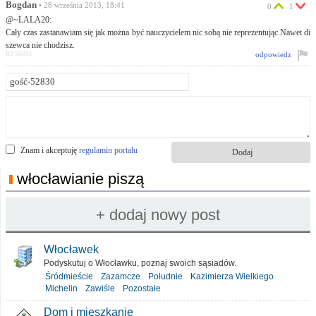
Bogdan
• 28 września 2013, 18:41
0
1
@~LALA20:
Cały czas zastanawiam się jak można być nauczycielem nic sobą nie reprezentując.Nawet di
szewca nie chodzisz.
ID:56351
odpowiedz
Znam i akceptuję
regulamin portalu
włocławianie piszą
Włocławek
Podyskutuj o Włocławku, poznaj swoich sąsiadów.
Śródmieście
Zazamcze
Południe
Kazimierza Wielkiego
Michelin
Zawiśle
Pozostałe
Dom i mieszkanie