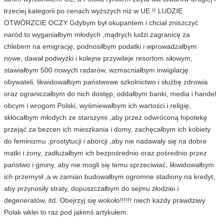
trzeciej kategorii po cenach wyższych niż w UE !! LUDZIE
OTWÓRZCIE OCZY Gdybym był okupantem i chciał zniszczyć
naród to wyganiałbym młodych ,mądrych ludzi zagranicę za
chlebem na emigrację, podnosiłbym podatki i wprowadzałbym
nowe, dawał podwyżki i kolejne przywileje resortom siłowym,
stawiałbym 500 nowych radarów, wzmacniałbym inwigilację
obywateli, likwidowałbym państwowe szkolnictwo i służbę zdrowia
oraz ograniczałbym do nich dostęp, oddałbym banki, media i handel
obcym i wrogom Polski, wyśmiewałbym ich wartości i religię,
skłócałbym młodych ze starszymi ,aby przez odwróconą hipotekę
przejąć za bezcen ich mieszkania i domy, zachęcałbym ich kobiety
do feminizmu ,prostytucji i aborcji ,aby nie nadawały się na dobre
matki i żony, zadłużałbym ich bezpośrednio oraz pośrednio przez
państwo i gminy, aby nie mogli się temu sprzeciwiać, likwidowałbym
ich przemysł ,a w zamian budowałbym ogromne stadiony na kredyt,
aby przynosiły straty, dopuszczałbym do sejmu złodziei i
degeneratów, itd. Obejrzyj się wokoło!!!!!! niech każdy prawdziwy
Polak wklei to raz pod jakimś artykułem.