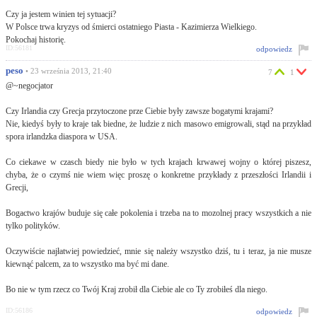
Czy ja jestem winien tej sytuacji?
W Polsce trwa kryzys od śmierci ostatniego Piasta - Kazimierza Wielkiego.
Pokochaj historię.
ID:56181
odpowiedz
peso
• 23 września 2013, 21:40
7
1
@~negocjator
Czy Irlandia czy Grecja przytoczone prze Ciebie były zawsze bogatymi krajami?
Nie, kiedyś były to kraje tak biedne, że ludzie z nich masowo emigrowali, stąd na przykład
spora irlandzka diaspora w USA.
Co ciekawe w czasch biedy nie było w tych krajach krwawej wojny o której piszesz,
chyba, że o czymś nie wiem więc proszę o konkretne przykłady z przeszłości Irlandii i
Grecji,
Bogactwo krajów buduje się całe pokolenia i trzeba na to mozolnej pracy wszystkich a nie
tylko polityków.
Oczywiście najłatwiej powiedzieć, mnie się należy wszystko dziś, tu i teraz, ja nie musze
kiewnąć palcem, za to wszystko ma być mi dane.
Bo nie w tym rzecz co Twój Kraj zrobił dla Ciebie ale co Ty zrobiłeś dla niego.
ID:56186
odpowiedz