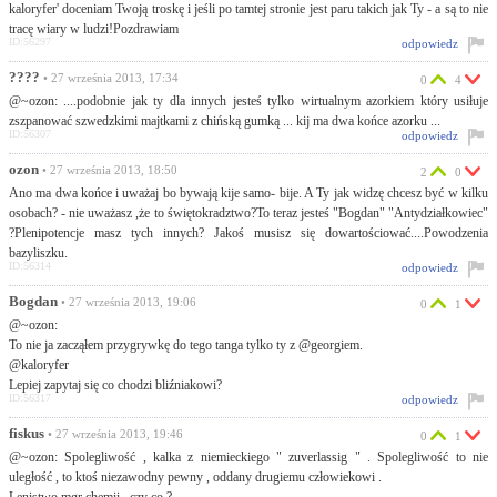
kaloryfer' doceniam Twoją troskę i jeśli po tamtej stronie jest paru takich jak Ty - a są to nie
tracę wiary w ludzi!Pozdrawiam
ID:56297
odpowiedz
????
• 27 września 2013, 17:34
0
4
@~ozon: ....podobnie jak ty dla innych jesteś tylko wirtualnym azorkiem który usiłuje
zszpanować szwedzkimi majtkami z chińską gumką ... kij ma dwa końce azorku ...
ID:56307
odpowiedz
ozon
• 27 września 2013, 18:50
2
0
Ano ma dwa końce i uważaj bo bywają kije samo- bije. A Ty jak widzę chcesz być w kilku
osobach? - nie uważasz ,że to świętokradztwo?To teraz jesteś "Bogdan" "Antydziałkowiec"
?Plenipotencje masz tych innych? Jakoś musisz się dowartościować....Powodzenia
bazyliszku.
ID:56314
odpowiedz
Bogdan
• 27 września 2013, 19:06
0
1
@~ozon:
To nie ja zacząłem przygrywkę do tego tanga tylko ty z @georgiem.
@kaloryfer
Lepiej zapytaj się co chodzi bliźniakowi?
ID:56317
odpowiedz
fiskus
• 27 września 2013, 19:46
0
1
@~ozon: Spolegliwość , kalka z niemieckiego " zuverlassig " . Spolegliwość to nie
uległość , to ktoś niezawodny pewny , oddany drugiemu człowiekowi .