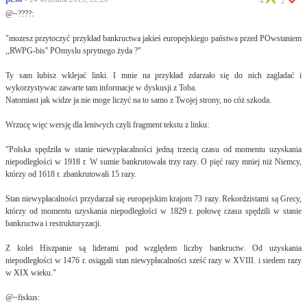
4
2
@~????:
"mozesz przytoczyć przykład bankructwa jakieś europejskiego państwa przed POwstaniem
,,RWPG-bis'' POmyslu sprytnego żyda ?"
Ty sam lubisz wklejać linki. I mnie na przykład zdarzało się do nich zagladać i
wykorzystywac zawarte tam informacje w dyskusji z Toba.
Natomiast jak widze ja nie moge liczyć na to samo z Twojej strony, no cóż szkoda.
Wrzucę więc wersję dla leniwych czyli fragment tekstu z linku:
"Polska spędziła w stanie niewypłacalności jedną trzecią czasu od momentu uzyskania
niepodległości w 1918 r. W sumie bankrutowała trzy razy. O pięć razy mniej niż Niemcy,
którzy od 1618 r. zbankrutowali 15 razy.
Stan niewypłacalności przydarzał się europejskim krajom 73 razy. Rekordzistami są Grecy,
którzy od momentu uzyskania niepodległości w 1829 r. połowę czasu spędzili w stanie
bankructwa i restrukturyzacji.
Z kolei Hiszpanie są liderami pod względem liczby bankructw. Od uzyskania
niepodległości w 1476 r. osiągali stan niewypłacalności sześć razy w XVIII. i siedem razy
w XIX wieku."
@~fiskus: