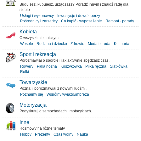
Budujesz, kupujesz, urządzasz? Poradź innym i znajdź radę dla
siebie.
Usługi i wykonawcy
Inwestycje i deweloperzy
Pośrednicy i zarządcy
Co kupić - wyposażenie
Remont - porady
Kobieta
O wszystkim i o niczym.
Wesele
Rodzina i dziecko
Zdrowie
Moda i uroda
Kulinaria
Sport i rekreacja
Porozmawiaj o sporcie i jak aktywnie spędzasz czas.
Rowery
Piłka nożna
Koszykówka
Piłka ręczna
Siatkówka
Rolki
Towarzyskie
Poznaj i porozmawiaj z nowymi ludźmi.
Poznajmy się
Wspólny wyjazd/impreza
Motoryzacja
Podyskutuj o samochodach i motocyklach.
Inne
Rozmowy na różne tematy
Hobby
Prezenty
Czas wolny
Nauka