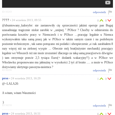
ID:56203
odpowiedz
????
• 24 września 2013, 09:55
0
8
@zbuntowany_kaloryfer: nie zastanowiły cię sprzeczności jakimi operuje pan Bugaj
uzasadniając tragicznie niskie zarobki w ,,unijnej '' POlsce ? Choćby w odniesieniu do
porównania kosztów pracy w Niemczech i w POlsce ....pracując legalnie u Niemca
wykonywałem taka samą pracę jak w POlsce w takim samym czasie i na podobnym
poziomie technicznym , tak samo potrącano mi podatki i ubezpieczenie ,a i tak zarabiałem 8
razy więcej niż na zielonej wyspie ... Obecnie mój brat(inżynier mechanik) pracujący
legalnie we Włoszech też nie może zrozumieć dlaczego za taką samą pracę(serwis dźwigów
) tam otrzymuje prawie 2,5 tysiąca Euro(+ dodatek wakacyjny!!) a w POlsce we
Włocławku proponowano mu jałmużnę w wysokości 2 tyś zł brutto ..... a może w POlsce
dożywiamy ukrtytego pasozyta-tasiemca ?
ID:56206
odpowiedz
peso
• 24 września 2013, 16:29
1
0
@~LALA20:
A witam, witam Waszmości
:)
ID:56216
odpowiedz
peso
• 24 września 2013, 16:51
6
1