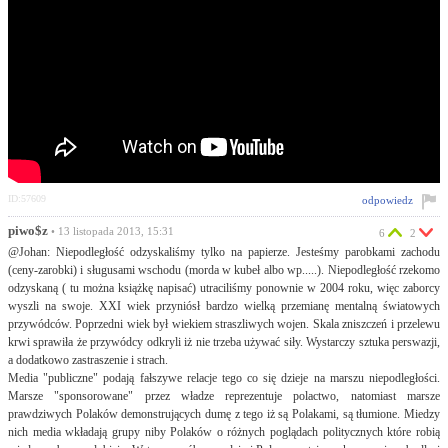
ID:57609
odpowiedz
piwo$z
• 13 listopada 2013, 15:31
6
2
@Johan: Niepodległość odzyskaliśmy tylko na papierze. Jesteśmy parobkami zachodu
(ceny-zarobki) i sługusami wschodu (morda w kubeł albo wp.....). Niepodległość rzekomo
odzyskaną ( tu można książkę napisać) utraciliśmy ponownie w 2004 roku, więc zaborcy
wyszli na swoje. XXI wiek przyniósł bardzo wielką przemianę mentalną światowych
przywódców. Poprzedni wiek był wiekiem straszliwych wojen. Skala zniszczeń i przelewu
krwi sprawiła że przywódcy odkryli iż nie trzeba używać siły. Wystarczy sztuka perswazji,
a dodatkowo zastraszenie i strach.
Media "publiczne" podają fałszywe relacje tego co się dzieje na marszu niepodległości.
Marsze "sponsorowane" przez władze reprezentuje polactwo, natomiast marsze
prawdziwych Polaków demonstrujących dumę z tego iż są Polakami, są tłumione. Miedzy
nich media wkładają grupy niby Polaków o różnych poglądach politycznych które robią