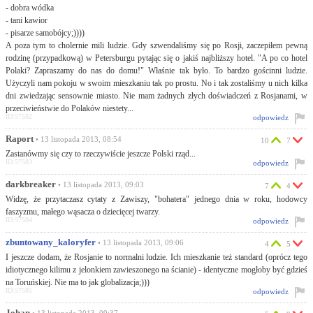
- dobra wódka
- tani kawior
- pisarze samobójcy;))))
A poza tym to cholernie mili ludzie. Gdy szwendaliśmy się po Rosji, zaczepiłem pewną
rodzinę (przypadkową) w Petersburgu pytając się o jakiś najbliższy hotel. "A po co hotel
Polaki? Zapraszamy do nas do domu!" Właśnie tak było. To bardzo gościnni ludzie.
Użyczyli nam pokoju w swoim mieszkaniu tak po prostu. No i tak zostaliśmy u nich kilka
dni zwiedzając sensownie miasto. Nie mam żadnych złych doświadczeń z Rosjanami, w
przeciwieństwie do Polaków niestety...
ID:57582
odpowiedz
Raport
• 13 listopada 2013, 08:54
10
7
Zastanówmy się czy to rzeczywiście jeszcze Polski rząd...
ID:57583
odpowiedz
darkbreaker
• 13 listopada 2013, 09:03
7
4
Widzę, że przytaczasz cytaty z Zawiszy, "bohatera" jednego dnia w roku, hodowcy
faszyzmu, małego wąsacza o dziecięcej twarzy.
ID:57584
odpowiedz
zbuntowany_kaloryfer
• 13 listopada 2013, 09:06
4
5
I jeszcze dodam, że Rosjanie to normalni ludzie. Ich mieszkanie też standard (oprócz tego
idiotycznego kilimu z jelonkiem zawieszonego na ścianie) - identyczne mogłoby być gdzieś
na Toruńskiej. Nie ma to jak globalizacja;)))
ID:57585
odpowiedz