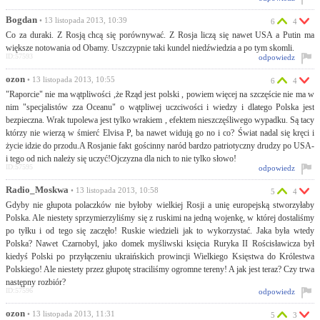
Bogdan
• 13 listopada 2013, 10:39
6
4
Co za duraki. Z Rosją chcą się porównywać. Z Rosja liczą się nawet USA a Putin ma
większe notowania od Obamy. Uszczypnie taki kundel niedźwiedzia a po tym skomli.
ID:57593
odpowiedz
ozon
• 13 listopada 2013, 10:55
6
4
"Raporcie" nie ma wątpliwości ,że Rząd jest polski , powiem więcej na szczęście nie ma w
nim "specjalistów zza Oceanu" o wątpliwej uczciwości i wiedzy i dlatego Polska jest
bezpieczna. Wrak tupolewa jest tylko wrakiem , efektem nieszczęśliwego wypadku. Są tacy
którzy nie wierzą w śmierć Elvisa P, ba nawet widują go no i co? Świat nadal się kręci i
życie idzie do przodu.A Rosjanie fakt gościnny naród bardzo patriotyczny drudzy po USA-
i tego od nich należy się uczyć!Ojczyzna dla nich to nie tylko słowo!
ID:57595
odpowiedz
Radio_Moskwa
• 13 listopada 2013, 10:58
5
4
Gdyby nie głupota polaczków nie byłoby wielkiej Rosji a unię europejską stworzyłaby
Polska. Ale niestety sprzymierzyliśmy się z ruskimi na jedną wojenkę, w której dostaliśmy
po tyłku i od tego się zaczęło! Ruskie wiedzieli jak to wykorzystać. Jaka była wtedy
Polska? Nawet Czarnobyl, jako domek myśliwski księcia Ruryka II Rościsławicza był
kiedyś Polski po przyłączeniu ukraińskich prowincji Wielkiego Księstwa do Królestwa
Polskiego! Ale niestety przez głupotę straciliśmy ogromne tereny! A jak jest teraz? Czy trwa
następny rozbiór?
ID:57596
odpowiedz
ozon
• 13 listopada 2013, 11:31
5
3