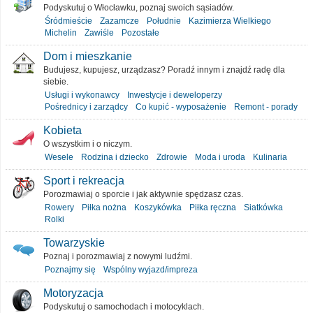
Podyskutuj o Włocławku, poznaj swoich sąsiadów.
Śródmieście
Zazamcze
Południe
Kazimierza Wielkiego
Michelin
Zawiśle
Pozostałe
Dom i mieszkanie
Budujesz, kupujesz, urządzasz? Poradź innym i znajdź radę dla
siebie.
Usługi i wykonawcy
Inwestycje i deweloperzy
Pośrednicy i zarządcy
Co kupić - wyposażenie
Remont - porady
Kobieta
O wszystkim i o niczym.
Wesele
Rodzina i dziecko
Zdrowie
Moda i uroda
Kulinaria
Sport i rekreacja
Porozmawiaj o sporcie i jak aktywnie spędzasz czas.
Rowery
Piłka nożna
Koszykówka
Piłka ręczna
Siatkówka
Rolki
Towarzyskie
Poznaj i porozmawiaj z nowymi ludźmi.
Poznajmy się
Wspólny wyjazd/impreza
Motoryzacja
Podyskutuj o samochodach i motocyklach.