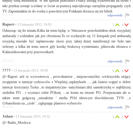
między sobą mordobicie. W ten sposób prawdziwi Polacy zostają wykreowani na bydło i
taki przekaz zostaje wysłany w świat za pomocą największego narzędzia propagandy czyli
TV. Zapomniałem że do worka z prawdziwymi Polakami dorzuca się też kiboli.
ID:57610
odpowiedz
Raport
• 13 listopada 2013, 16:05
7
1
Odnosząc się do tematu.Kilka lat temu będąc w Warszawie przechodziłem obok rosyjskiej
ambasady i widziałem jak jest chroniona.To co wydarzyło się 11 listopada pod ambasadą
rosyjską musiało być zaplanowane skoro przy takiej dużej manifestacji nie było tam
ochrony a kilka lat temu nawet gdy kostkę brukową wymieniano, pilnowała obstawa z
Kałasznikowami przy pracownikach.
ID:57611
odpowiedz
????
• 13 listopada 2013, 18:00
3
6
@~Raport: ach ty wywrotowcu , prowokatorze , nieprawomyślny wichrzycielu siejący
zwątpienie w intencje cyrkowców z Wiejskiej ,zaplutykarle ......jak śmiesz wątpić w dobre
intencje koryciarzy Tuska , to niepatriotyczne -natychmiast złóż samokrytykę w najbliższej
siedzibie PO ...i wyznacz sobie POkutę ....nr konta na stronie PO...Przepraszam ale w
takim tonie gulgoczą ,,niezależne ' media POd ideowym dowództwem TVN ...z
Urbanolisem na ,,czole' ...ogłupiając planowo wyborców .
ID:57615
odpowiedz
Johan
• 13 listopada 2013, 19:32
3
1
@~Radio_Moskwa: