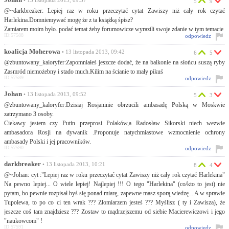
Johan
• 13 listopada 2013, 09:37
5
9
@~darkbreaker: Lepiej raz w roku przeczytać cytat Zawiszy niż cały rok czytać
Harlekina.Domniemywać mogę że z ta książką śpisz?
Zamiarem moim było. podać temat żeby forumowicze wyrazili swoje zdanie w tym temacie
ID:57588
odpowiedz
koalicja Moherowa
• 13 listopada 2013, 09:42
6
5
@zbuntowany_kaloryfer:Zapomniałeś jeszcze dodać, że na balkonie na słońcu suszą ryby
Zasmród niemożebny i stado much.Kilim na ścianie to mały pikuś
ID:57589
odpowiedz
Johan
• 13 listopada 2013, 09:52
5
3
@zbuntowany_kaloryfer:Dzisiaj Rosjaninie obrzucili ambasadę Polską w Moskwie
zatrzymano 3 osoby.
Ciekawy jestem czy Putin przeprosi Polaków,a Radosław Sikorski niech wezwie
ambasadora Rosji na dywanik .Proponuje natychmiastowe wzmocnienie ochrony
ambasady Polski i jej pracowników.
ID:57590
odpowiedz
darkbreaker
• 13 listopada 2013, 10:21
8
4
@~Johan: cyt :"Lepiej raz w roku przeczytać cytat Zawiszy niż cały rok czytać Harlekina"
Na pewno lepiej... O wiele lepiej! Najlepiej !!! O tego "Harlekina" (co/kto to jest) nie
pytam, bo pewnie rozpisał byś się ponad miarę, zapewne masz sporą wiedzę... A w sprawie
Tupolewa, to po co ci ten wrak ??? Złomiarzem jesteś ??? Myślisz ( ty i Zawisza), że
jeszcze coś tam znajdziesz ??? Zostaw to mądrzejszemu od siebie Macierewiczowi i jego
"naukowcom" !
ID:57591
odpowiedz