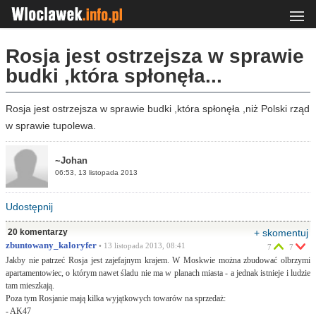
Rosja jest ostrzejsza w sprawie
budki ,która spłonęła...
Rosja jest ostrzejsza w sprawie budki ,która spłonęła ,niż Polski rząd
w sprawie tupolewa.
~Johan
06:53, 13 listopada 2013
Udostępnij
20 komentarzy
+ skomentuj
zbuntowany_kaloryfer
• 13 listopada 2013, 08:41
7
7
Jakby nie patrzeć Rosja jest zajefajnym krajem. W Moskwie można zbudować olbrzymi
apartamentowiec, o którym nawet śladu nie ma w planach miasta - a jednak istnieje i ludzie
tam mieszkają.
Poza tym Rosjanie mają kilka wyjątkowych towarów na sprzedaż:
- AK47