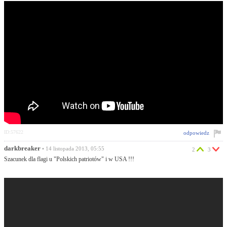
ID:57622
odpowiedz
darkbreaker
• 14 listopada 2013, 05:55
2
3
Szacunek dla flagi u "Polskich patriotów" i w USA !!!