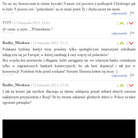
No no no, historycznie to różnie bywało! A może coś powiesz o podbojach Chrobrego/ jak
to było ?I jeszcze coś- "polaczkiem" no to może jesteś Ty i chyba raczej nie może.
ID:57598
odpowiedz
????
• 13 listopada 2013, 14:45
2
4
@~ozon: a czym ....POazorkiem ?
ID:57601
odpowiedz
Radio_Moskwa
• 13 listopada 2013, 15:11
5
5
Polakami byliśmy kiedyś teraz jesteśmy tylko spolegliwymi śmiesznymi robolkami
tułającymi się po Europie, w której zarabiają 4 razy więcej od polaczków!
Bez wojska bez przemysłu z długami, które zaciągamy nie we własnym banku centralnym
tylko w zagranicznych bankach komercyjnych, bo tak ktoś dopatrzył i tak jest w
konstytucji! Podobnie było przed wiekami! Niestety Historia kołem się toczy :)
ID:57605
odpowiedz
Radio_Moskwa
• 13 listopada 2013, 15:24
3
2
I tak na koniec jak myślicie dlaczego za darmo oddajemy ponad miliard złotych naszym
najlepszym przyjaciołom z Rosji? Ile by można nakarmić głodnych dzieci w Polsce za takie
ogromne pieniądze?