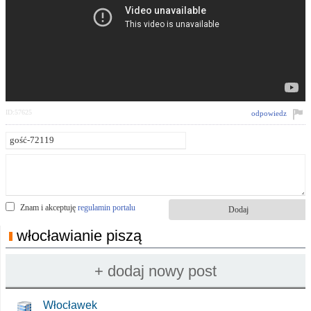
ID:57625
odpowiedz
Znam i akceptuję
regulamin portalu
włocławianie piszą
Włocławek