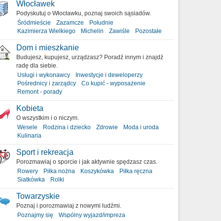
Włocławek
Podyskutuj o Włocławku, poznaj swoich sąsiadów.
Śródmieście
Zazamcze
Południe
Kazimierza Wielkiego
Michelin
Zawiśle
Pozostałe
Dom i mieszkanie
Budujesz, kupujesz, urządzasz? Poradź innym i znajdź
radę dla siebie.
Usługi i wykonawcy
Inwestycje i deweloperzy
Pośrednicy i zarządcy
Co kupić - wyposażenie
Remont - porady
Kobieta
O wszystkim i o niczym.
Wesele
Rodzina i dziecko
Zdrowie
Moda i uroda
Kulinaria
Sport i rekreacja
Porozmawiaj o sporcie i jak aktywnie spędzasz czas.
Rowery
Piłka nożna
Koszykówka
Piłka ręczna
Siatkówka
Rolki
Towarzyskie
Poznaj i porozmawiaj z nowymi ludźmi.
Poznajmy się
Wspólny wyjazd/impreza