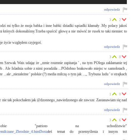
odpowiedz
3
2
zi mi tylko że moja babka i inne babki dziadki sąsiadki kłamały .My polacy jakoś
i których dokonaliśmy.Trzeba spuścić głowę a nie mówić że rusek to taki niemiec to
woje życie względem czyjegoś.
odpowiedz
3
8
em Szewak Wais udając że ,,nmie roumnie zapitanja ' , na tym POlega zakłamanie tej
eb . Ale Isladnia sobie z nimi poradziła ...POdobno brakowało miejsc w samolotach ,
...ale ,,niezależne ' polskie (?) media milczą o tym jak ...,, Trybuna ludu ' o strajkach
odpowiedz
1
0
 ,że nie tak pokochałem jak @dzonnego_nawiedzonego ale zawsze. Zastanawiam się nad
odpowiedz
3
6
 sobie "patrioto na uchodźstwie"
zemilczane_Zbrodnie_4.htmDosta
łeś temat do przemyślenia i innym też