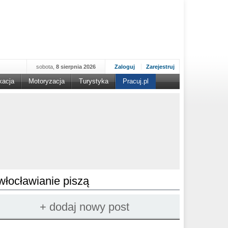
sobota,
8 sierpnia 2026
Zaloguj
Zarejestruj
kacja
Motoryzacja
Turystyka
Pracuj.pl
włocławianie piszą