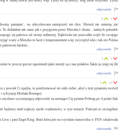
g w samej istocie jest dobry więc Żydzi też są dobrzy. Bóg może wszystko .Żydzi
odpowiedz
8
3
 chcemy pamiętać... no zdecydowana mniejszość nie chce. Historii nie zmienią ,nie
 To dokładnie tak samo jak z przyjęciem przez Mieszka I chrztu... żadnych pobudek
rzącego się państwa od strony militarnej. Dąbrówka nie pozwoliła wejść do swojego
rzyjąć wiary a Mieszko to facet z temperamentem więc zwyciężył seks i tak oto Polska
az państwem laickim...
odpowiedz
5
2
uskie to jeszcze gorsze zapomnieli jakie mendy są z nas polaków.Także ja czuję się źle
odpowiedz
3
10
sen z powiek Ci spędza, to poinformować mi miło ciebie ,abyś z tym pytaniem zwrócił
i i cyfryzacji Michała Boniego)
 uzyskasz wyczerpującą odpowiedź na nurtujące Cię pytanie.Próbuję po 4 podać link
ziesz miał większy zasób wiadomości, w tym temacie. Polecam to szczególnie
asz Gros i pani Engel King -Boni która jest na wysokim stanowisku w PAN szkalowała
odpowiedz