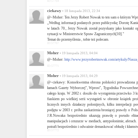
ID:57764
ciekawy
• 18 listopada 2013, 22:34
@~Moher: Ten Jerzy Robert Nowak to ten sam o którym Wpro
,,Według informacji podanych przez publicystkę Dorotę Ka
w latach 70., Jerzy Nowak został pozyskany jako kontakt o
sytuacji w Ministerstwie Spraw Zagranicznych[10]."
Temat do przemyślenia , tobie też polecam.
ID:57767
Moher
• 19 listopada 2013, 04:04
@~Moher:
http://www.jerzyrobertnowak.com/artykuly/Nasz
ID:57771
Moher
• 19 listopada 2013, 04:29
@~ciekawy: Konsekwentna obrona polskości prowadzona prze
łamach Gazety Wyborczej", Wprost", Tygodnika Powszechnego"
całego kraju. W 2002 r. doszło do wystąpienia przeciwko 3 
fiaskiem po wielkiej serii wystąpień w obronie książek 
licznych innych działaczy polonijnych, kilku interpelacji 
podjęta w 2003 r. próba zaskarżenia broniącej prawdy o Pol
J.R.Nowaka bezpośrednio ukazują prawdę o pseudo elitach
manipulacjach i cenzurze w mediach, antypolonimie, aferach.
potrafi bezpośrednio i odważnie demaskować obłudę i kłamstw
ID:57772