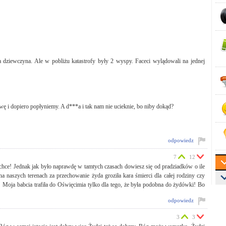
tra dziewczyna. Ale w pobliżu katastrofy były 2 wyspy. Faceci wylądowali na jednej
twę i dopiero popłyniemy. A d***a i tak nam nie ucieknie, bo niby dokąd?
odpowiedz
7
12
ę chce! Jednak jak było naprawdę w tamtych czasach dowiesz się od pradziadków o ile
naszych terenach za przechowanie żyda groziła kara śmierci dla całej rodziny czy
Moja babcia trafiła do Oświęcimia tylko dla tego, że była podobna do żydówki! Bo
odpowiedz
3
3