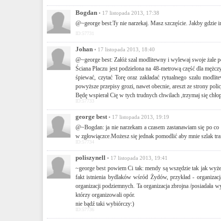
Bogdan
• 17 listopada 2013, 17:38
@~george best:Ty nie narzekaj. Masz szczęście. Jakby gdzie ind
ID:57731
Johan
• 17 listopada 2013, 18:40
@~george best: Załóż szal modlitewny i wylewaj swoje żale p
Ściana Płaczu jest podzielona na 48-metrową część dla mężc
śpiewać, czytać Torę oraz zakładać rytualnego szalu mod
powyższe przepisy grozi, nawet obecnie, areszt ze strony poli
Będę wspierał Cię w tych trudnych chwilach ,trzymaj się chłop
ID:57733
george best
• 17 listopada 2013, 19:19
@~Bogdan: ja nie narzekam a czasem zastanawiam się po co s
w zgłowiączce.Możesz się jednak pomodlić aby mnie szlak traf
ID:57734
poliszynell
• 17 listopada 2013, 19:41
~george best powiem Ci tak: mendy są wszędzie tak jak wyże
fakt istnienia bydlaków wśród Żydów, przykład - organizac
organizacji podziemnych. Ta organizacja zbrojna /posiadała w
którzy organizowali opór.
nie bądź taki wybiórczy:)
ID:57736