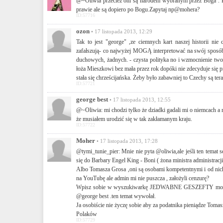
@~Oliwia przecież oni są narodem wybranym przez Boga . Bó
prawie ale są dopiero po Bogu.Zapytaj np@mohera?
ID:57716
ozon
• 17 listopada 2013, 12:29
Tak to jest "george" ,ze ciemnych kart naszej historii nie
zafałszują- co najwyżej MOGĄ interpretować na swój sposób.
duchowych, żadnych. - czysta polityka no i wzmocnienie two
łoża Mieszkowi bez mała przez rok dopóki nie zdecyduje się p
stała się chrześcijańska. Żeby było zabawniej to Czechy są ter
ID:57721
george best
• 17 listopada 2013, 12:55
@~Oliwia: mi chodzi tylko że dziadki gadali mi o niemcach a r
że musiałem urodzić się w tak zakłamanym kraju.
ID:57722
Moher
• 17 listopada 2013, 17:28
@tymi_tunie_pier: Mnie nie pyta @oliwia,ale jeśli ten temat 
się do Barbary Engel King - Boni ( żona ministra administracj
Albo Tomasza Grosa ,oni są osobami kompetentnymi i od nich
na YouTubę ale admin mi nie puszcza , założyli cenzurę?
Wpisz sobie w wyszukiwarkę JEDWABNE GESZEFTY może będ
@george best .ten temat wywołał.
Ja osobiście nie życzę sobie aby za podatnika pieniądze Tom
Polaków
ID:57729