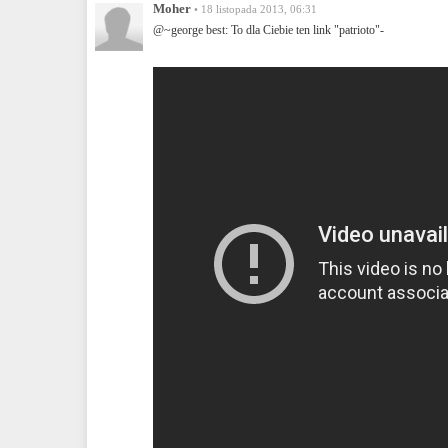
Moher
• 18 listopada 2013, 06:31
@~george best: To dla Ciebie ten link "patrioto"-