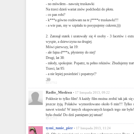
- no mówiłem - nawożę truskawki
Na trzeci dzień wariat znów podchodzi do płotu.
- co pan robi?
- k***a gówno rozlewam na te j****e truskawki!!!
- a wie pan, my w szpitalu to posypujemy cukrem;)))
2. Zatonął statek i uratowały się 4 osoby - 3 facetów i ex
wyspie, a dziewczyna na drugiej.
Mówi pierwszy, lat 19:
- ale fajna d***a, płyniemy do niej!
Drugi, lat 38:
- młody, spokojnie. Popatrz, tu pełno rekinów. Zbudujemy tra
Trzeci, lat 95:
- a nie lepiej posiedzieć i popatrzyć?
;)))
ID:57712
Radio_Moskwa
• 17 listopada 2013, 09:22
Pokłosie to tylko film! A każdy film można zrobić tak jak si
jeszcze żyją. Polaków wymordowano około 6 min!!! Tylko na 
nawet wioski! W innych okupowanych krajach tego nie było! 
była chuda! Do dziś pamiętam jej tatuaż!
ID:57713
tymi_tunie_pier
• 17 listopada 2013, 11:24