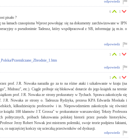
odpowiedz
6
1
st pisało ?
nię na łamach czasopisma Wprost powołując się na dokumenty zarchiwizowane w IPN
peracyjny o pseudonimie Tadeusz, który współpracował z SB, informując ją m.in. o
odpowiedz
1
1
a_Polska/Przemilczane_Zbrodnie_1.htm
odpowiedz
1
6
z prof. J.R. Nowaka naraziła go za to na różne ataki i szkalowanie w kraju (na
, Midrasz", etc.). Ciągle próbuje się blokować dotarcie do jego książek na terenie
książkom prof. J.R. Nowaka ze strony prokuratury w Tychach. Sprawa zakończyła się
prof. J.R. Nowaka ze strony o. Tadeusza Rydzyka, prezesa KPA Edwarda Moskala i
poselskich, kilkudziesięciu profesorów i in. Niepowodzeniem zakończyła się również
sce książki 100 kłamstw J.T. Grossa" w prokuraturze warszawskiej. Teksty Profesora
 politycznych, próbach fałszowania polskiej historii przez pseudo historyków,
 Profesor Jerzy Robert Nowak jest mistrzem polemiki, swoje teorie podpiera faktami,
a, co najczęściej kończy się ucieczką przeciwników od dyskusji.
odpowiedz