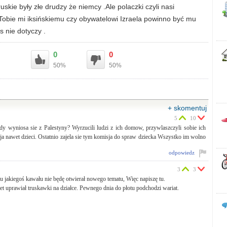
uskie były złe drudzy że niemcy .Ale polaczki czyli nasi
się Tobie mi iksińskiemu czy obywatelowi Izraela powinno być mu
 nie dotyczy .
0
0
50%
50%
+ skomentuj
5
10
dy wyniosa sie z Palestyny? Wyrzucili ludzi z ich domow, przywlaszczyli sobie ich
ruja nawet dzieci. Ostatnio zajela sie tym komisja do spraw dziecka Wszystko im wolno
odpowiedz
3
3
 jakiegoś kawału nie będę otwierał nowego tematu, Więc napiszę tu.
cet uprawiał truskawki na działce. Pewnego dnia do płotu podchodzi wariat.