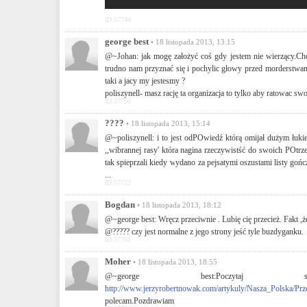
ID:57744
george best
• 18 listopada 2013, 13:15
@~Johan: jak mogę założyć coś gdy jestem nie wierzący.Chod
trudno nam przyznać się i pochylic głowy przed morderstwam
taki a jacy my jestesmy ?
poliszynell- masz rację ta organizacja to tylko aby ratowac s
ID:57750
????
• 18 listopada 2013, 15:14
@~poliszynell: i to jest odPOwiedź którą omijał dużym łuki
,,wibrannej rasy' która nagina rzeczywistść do swoich POtrz
tak spieprzali kiedy wydano za pejsatymi oszustami listy gończe 
...
ID:57752
Bogdan
• 18 listopada 2013, 18:12
@~george best: Wręcz przeciwnie . Lubię cię przecież. Fakt
@????? czy jest normalne z jego strony jeść tyle buzdyganku.
ID:57761
Moher
• 18 listopada 2013, 18:55
@~george best:Poczytaj
http://www.jerzyrobertnowak.com/artykuly/Nasza_Polska/Pr
polecam.Pozdrawiam