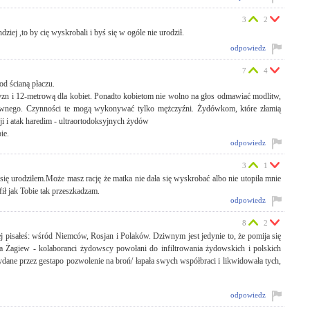
3
2
ziej ,to by cię wyskrobali i byś się w ogóle nie urodził.
odpowiedz
7
4
od ścianą płaczu.
zyzn i 12-metrową dla kobiet. Ponadto kobietom nie wolno na głos odmawiać modlitw,
litewnego. Czynności te mogą wykonywać tylko mężczyźni. Żydówkom, które złamią
cji i atak haredim - ultraortodoksyjnych żydów
ie.
odpowiedz
3
1
ię urodziłem.Może masz rację że matka nie dała się wyskrobać albo nie utopiła mnie
ił jak Tobie tak przeszkadzam.
odpowiedz
8
2
j pisałeś: wśród Niemców, Rosjan i Polaków. Dziwnym jest jedynie to, że pomija się
ja Żagiew - kolaboranci żydowscy powołani do infiltrowania żydowskich i polskich
ydane przez gestapo pozwolenie na broń/ łapała swych współbraci i likwidowała tych,
odpowiedz