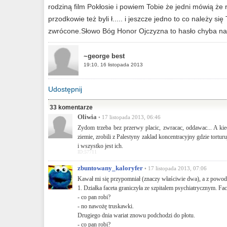
rodziną film Pokłosie i powiem Tobie że jedni mówią że r
przodkowie też byli ł..... i jeszcze jedno to co należy 
zwrócone.Słowo Bóg Honor Ojczyzna to hasło chyba nas
~george best
19:10, 16 listopada 2013
Udostępnij
33 komentarze
Oliwia
• 17 listopada 2013, 06:46
Zydom trzeba bez przerwy placic, zwracac, oddawac... A kie
ziemie, zrobili z Palestyny zaklad koncentracyjny gdzie tortu
i wszystko jest ich.
ID:57711
zbuntowany_kaloryfer
• 17 listopada 2013, 07:06
Kawał mi się przypomniał (znaczy właściwie dwa), a z powodu
1. Działka faceta graniczyła ze szpitalem psychiatrycznym. Fa
- co pan robi?
- no nawożę truskawki.
Drugiego dnia wariat znowu podchodzi do płotu.
- co pan robi?