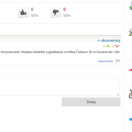
0
0
50%
50%
+ skomentuj
0
0
ad skrzyzowanie chopina-chmielna sygnalizacja swietlna.Ciekawe ile to kosztowalo i kto
odpowiedz