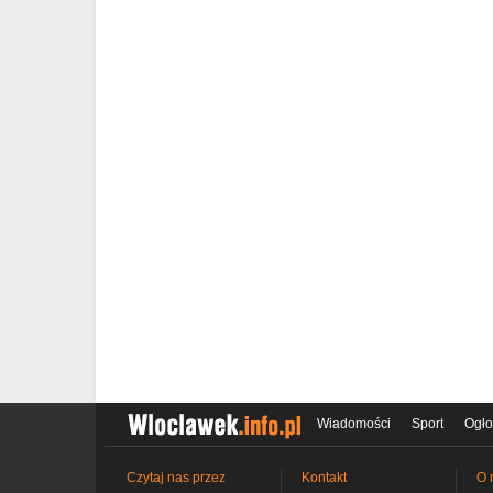
Wiadomości
Sport
Ogło
Czytaj nas przez
Kontakt
O 