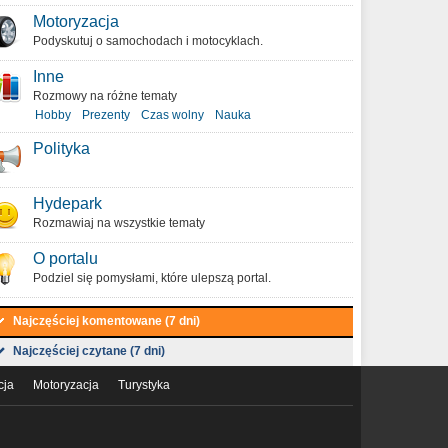
Motoryzacja
Podyskutuj o samochodach i motocyklach.
Inne
Rozmowy na różne tematy
Hobby
Prezenty
Czas wolny
Nauka
Polityka
Hydepark
Rozmawiaj na wszystkie tematy
O portalu
Podziel się pomysłami, które ulepszą portal.
Najczęściej komentowane (7 dni)
Najczęściej czytane (7 dni)
cja
Motoryzacja
Turystyka