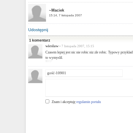
~Maciek
15:14, 7 listopada 2007
Udostępnij
1 komentarz
wieslaw
• 7 listopada 2007, 15:15
Czasem lepiej jest nic nie robic niz zle robic. Typowy przykl
to wymyslil.
ID:17
Znam i akceptuję
regulamin portalu