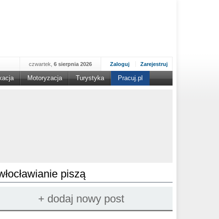
czwartek,
6 sierpnia 2026
Zaloguj
Zarejestruj
kacja
Motoryzacja
Turystyka
Pracuj.pl
włocławianie piszą