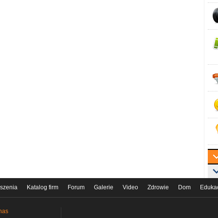
szenia
Katalog firm
Forum
Galerie
Video
Zdrowie
Dom
Eduka
nas