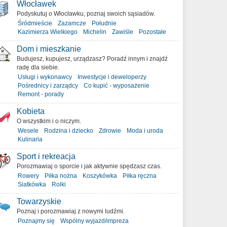
Włocławek
Podyskutuj o Włocławku, poznaj swoich sąsiadów.
Śródmieście
Zazamcze
Południe
Kazimierza Wielkiego
Michelin
Zawiśle
Pozostałe
Dom i mieszkanie
Budujesz, kupujesz, urządzasz? Poradź innym i znajdź
radę dla siebie.
Usługi i wykonawcy
Inwestycje i deweloperzy
Pośrednicy i zarządcy
Co kupić - wyposażenie
Remont - porady
Kobieta
O wszystkim i o niczym.
Wesele
Rodzina i dziecko
Zdrowie
Moda i uroda
Kulinaria
Sport i rekreacja
Porozmawiaj o sporcie i jak aktywnie spędzasz czas.
Rowery
Piłka nożna
Koszykówka
Piłka ręczna
Siatkówka
Rolki
Towarzyskie
Poznaj i porozmawiaj z nowymi ludźmi.
Poznajmy się
Wspólny wyjazd/impreza