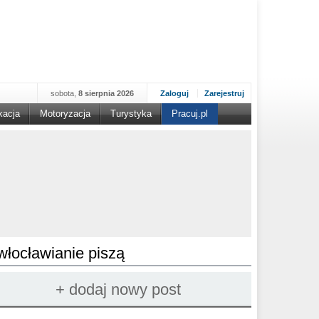
sobota,
8 sierpnia 2026
Zaloguj
Zarejestruj
kacja
Motoryzacja
Turystyka
Pracuj.pl
włocławianie piszą