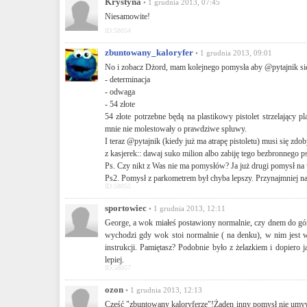
Krystyna
• 1 grudnia 2013, 07:45
Niesamowite!
ID:58054
zbuntowany_kaloryfer
• 1 grudnia 2013, 09:01
No i zobacz Dżord, mam kolejnego pomysła aby @pytajnik się 
- determinacja
- odwaga
- 54 złote
54 złote potrzebne będą na plastikowy pistolet strzelający
mnie nie molestowały o prawdziwe spluwy.
I teraz @pytajnik (kiedy już ma atrapę pistoletu) musi się zdo
z kasjerek:: dawaj suko milion albo zabiję tego bezbronnego ps
Ps. Czy nikt z Was nie ma pomysłów? Ja już drugi pomysł na w
Ps2. Pomysł z parkometrem był chyba lepszy. Przynajmniej na 
ID:58055
sportowiec
• 1 grudnia 2013, 12:11
George, a wok miałeś postawiony normalnie, czy dnem do gór
wychodzi gdy wok stoi normalnie ( na denku), w nim jest w
instrukcji. Pamiętasz? Podobnie było z żelazkiem i dopiero j
lepiej.
ID:58057
ozon
• 1 grudnia 2013, 12:13
Cześć "zbuntowany kaloryferze"!Żaden inny pomysł nie umywa 