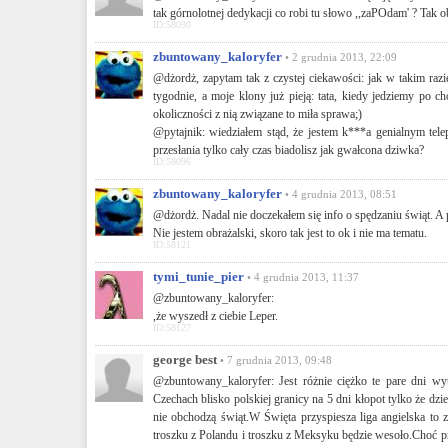
tak górnolotnej dedykacji co robi tu słowo ,,zaPOdam' ? Tak ob
ID:58090
zbuntowany_kaloryfer
• 2 grudnia 2013, 22:09
@dżordż, zapytam tak z czystej ciekawości: jak w takim razi
tygodnie, a moje klony już pieją: tata, kiedy jedziemy po 
okoliczności z nią związane to miła sprawa;)
@pytajnik: wiedziałem stąd, że jestem k***a genialnym telep
przesłania tylko cały czas biadolisz jak gwałcona dziwka?
ID:58096
zbuntowany_kaloryfer
• 4 grudnia 2013, 08:51
@dżordż. Nadal nie doczekałem się info o spędzaniu świąt. A 
Nie jestem obrażalski, skoro tak jest to ok i nie ma tematu.
ID:58121
tymi_tunie_pier
• 4 grudnia 2013, 11:37
@zbuntowany_kaloryfer:
,że wyszedł z ciebie Leper.
ID:58127
george best
• 7 grudnia 2013, 09:48
@zbuntowany_kaloryfer: Jest różnie ciężko te pare dni w
Czechach blisko polskiej granicy na 5 dni kłopot tylko że dzie
nie obchodzą świąt.W Święta przyspiesza liga angielska to z
troszku z Polandu i troszku z Meksyku będzie wesoło.Choć pr