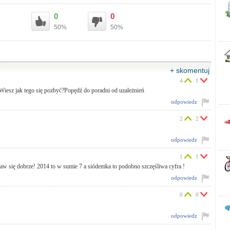
0
0
50%
50%
+ skomentuj
4
1
iesz jak tego się pozbyć?Popędź do poradni od uzależnień
odpowiedz
2
2
odpowiedz
1
1
aw się dobrze! 2014 to w sumie 7 a siódemka to podobno szczęśliwa cyfra !
odpowiedz
0
0
odpowiedz