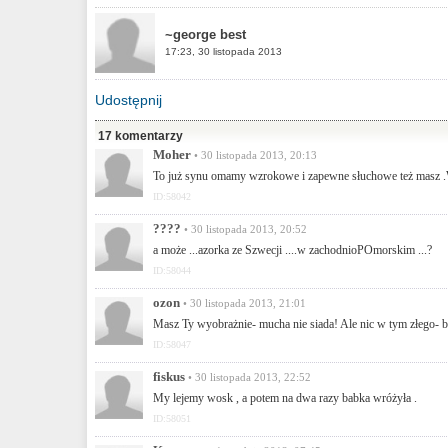
~george best
17:23, 30 listopada 2013
Udostępnij
17 komentarzy
Moher
• 30 listopada 2013, 20:13
To już synu omamy wzrokowe i zapewne słuchowe też masz .W
ID:58042
????
• 30 listopada 2013, 20:52
a może ...azorka ze Szwecji ....w zachodnioPOmorskim ...?
ID:58044
ozon
• 30 listopada 2013, 21:01
Masz Ty wyobrażnie- mucha nie siada! Ale nic w tym złego- b
ID:58047
fiskus
• 30 listopada 2013, 22:52
My lejemy wosk , a potem na dwa razy babka wróżyła .
ID:58051