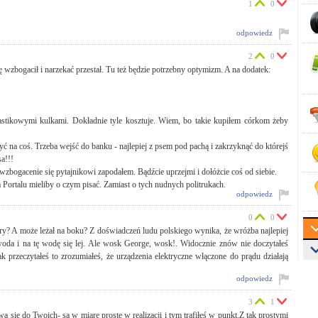
1
0
odpowiedz
2
0
wzbogacił i narzekać przestał. Tu też będzie potrzebny optymizm. A na dodatek:
 plastikowymi kulkami. Dokładnie tyle kosztuje. Wiem, bo takie kupiłem córkom żeby
być na coś. Trzeba wejść do banku - najlepiej z psem pod pachą i zakrzyknąć do którejś
a!!!
zbogacenie się pytajnikowi zapodałem. Bądźcie uprzejmi i dołóżcie coś od siebie.
Portalu mieliby o czym pisać. Zamiast o tych nudnych politrukach.
odpowiedz
0
0
y? A może leżał na boku? Z doświadczeń ludu polskiego wynika, że wróżba najlepiej
oda i na tę wodę się lej. Ale wosk George, wosk!. Widocznie znów nie doczytałeś
ak przeczytałeś to zrozumiałeś, że urządzenia elektryczne włączone do prądu działają
odpowiedz
3
1
się do Twoich- są w miarę proste w realizacji i tym trafiłeś w punkt.Z tak prostymi