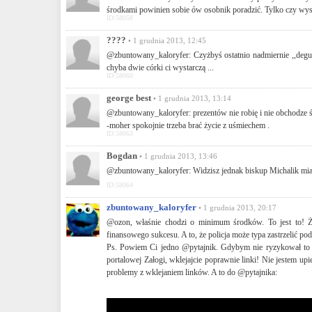
środkami powinien sobie ów osobnik poradzić. Tylko czy wy
ID:58058
????
• 1 grudnia 2013, 12:45
@zbuntowany_kaloryfer: Czyżbyś ostatnio nadmiernie ,,degusto
chyba dwie córki ci wystarczą ...
ID:58060
george best
• 1 grudnia 2013, 13:14
@zbuntowany_kaloryfer: prezentów nie robię i nie obchodze św
-moher spokojnie trzeba brać życie z uśmiechem .
ID:58063
Bogdan
• 1 grudnia 2013, 13:46
@zbuntowany_kaloryfer: Widzisz jednak biskup Michalik miał
ID:58064
zbuntowany_kaloryfer
• 1 grudnia 2013, 20:17
@ozon, właśnie chodzi o minimum środków. To jest to! Żel
finansowego sukcesu. A to, że policja może typa zastrzelić po
Ps. Powiem Ci jedno @pytajnik. Gdybym nie ryzykował to po
portalowej Załogi, wklejajcie poprawnie linki! Nie jestem upi
problemy z wklejaniem linków. A to do @pytajnika: