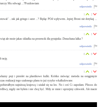
starczy Mu odwagi ...?Pozdrawiam
odpowiedz
1
2
wał ' ...tak jak gringo i azor ...? Będąc POd wpływem...lepiej Broni nie dotykaj ...
odpowiedz
1
1
iąt ale może jakas składka na prezencik dla pytajnika .Dmuchana lalka ?
odpowiedz
0
0
 rację.
odpowiedz
1
1
azny pręt i pistolet na plastikowe kulki. Krótko mówiąc: metoda na osiągnięcie
dczas realizacji tego szalonego planu to już ryzyko wkalkulowane.
bierałbym najniższą krajową i użalał się na los. No i coś Ci zapodam. Plissss do
erdliwy, nigdy nie byłem i nie chcę być. Miły ze mnie i uprzejmy człowiek. Ale macie