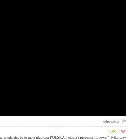
odpowiedz
0
1
ąd wiedziałeś że to moja ulubiona POLSKA melodia i piosenka filmowa ? Tylko przy