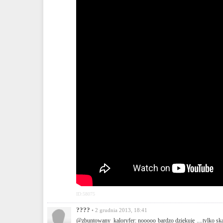
ID:58075
????
• 2 grudnia 2013, 18:41
@zbuntowany_kaloryfer: nooooo bardzo dziękuję ....tylko sk