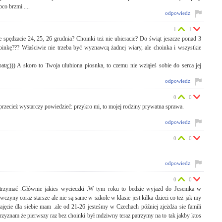
co brzmi ....
odpowiedz
1
1
e spędzacie 24, 25, 26 grudnia? Choinki też nie ubieracie? Do świąt jeszcze ponad 3
choinkę??? Właściwie nie trzeba być wyznawcą żadnej wiary, ale choinka i wszystkie
atą;))) A skoro to Twoja ulubiona piosnka, to czemu nie wziąłeś sobie do serca jej
odpowiedz
0
0
przecież wystarczy powiedzieć: przykro mi, to mojej rodziny prywatna sprawa.
odpowiedz
0
0
odpowiedz
0
0
ytrzymać .Głównie jakies wycieczki .W tym roku to bedzie wyjazd do Jesenika w
wczyny coraz starsze ale nie są same w szkole w klasie jest kilka dzieci co też jak my
ajęcie dla siebie mam .ale od 21-26 jesteśmy w Czechach później zjeżdża sie famili
zyznam że pierwszy raz bez choinki był mdziwny teraz patrzymy na to tak jakby ktos