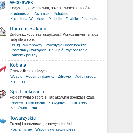
Włocławek
Podyskutuj o Włocławku, poznaj swoich sąsiadów.
Śródmieście
Zazamcze
Południe
Kazimierza Wielkiego
Michelin
Zawiśle
Pozostałe
Dom i mieszkanie
Budujesz, kupujesz, urządzasz? Poradź innym i znajdź
radę dla siebie.
Usługi i wykonawcy
Inwestycje i deweloperzy
Pośrednicy i zarządcy
Co kupić - wyposażenie
Remont - porady
Kobieta
O wszystkim i o niczym.
Wesele
Rodzina i dziecko
Zdrowie
Moda i uroda
Kulinaria
Sport i rekreacja
Porozmawiaj o sporcie i jak aktywnie spędzasz czas.
Rowery
Piłka nożna
Koszykówka
Piłka ręczna
Siatkówka
Rolki
Towarzyskie
Poznaj i porozmawiaj z nowymi ludźmi.
Poznajmy się
Wspólny wyjazd/impreza