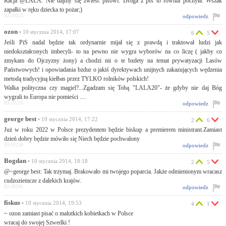
Racja @LALA. Nie dajmy się zwieść pisowi. Droga z pIs to równia pochyła. Wszak
zapałki w ręku dziecka to pożar;)
ID:59233
odpowiedz
ozon
• 10 stycznia 2014, 17:07
6
5
Jeśli PiS nadal będzie tak ordynarnie mijał się z prawdą i traktował ludzi jak
niedokształconych imbecyli- to na pewno nie wygra wyborów na co liczę ( jakby co
zmykam do Ojczyzny żony) a chodzi mi o te bzdety na temat prywatyzacji Lasów
Państwowych! i opowiadania bzdur o jakiś dyrektywach unijnych zakazujących wędzenia
metodą tradycyjną kiełbas przez TYLKO rolników polskich!
Walka polityczna czy magiel?...Zgadzam się Tobą "LALA20"- że gdyby nie daj Bóg
wygrali to Europa nie pomieści ....
ID:59235
odpowiedz
george best
• 10 stycznia 2014, 17:22
2
6
Już w roku 2022 w Polsce prezydentem będzie biskup a premierem ministrant.Zamiast
dzień dobry będzie mówiło się Niech będzie pochwalony
ID:59238
odpowiedz
Bogdan
• 10 stycznia 2014, 18:18
2
5
@~george best: Tak trzymaj. Brakowało mi twojego poparcia. Jakże odmienionym wracasz
cudzoziemcze z dalekich krajów.
ID:59241
odpowiedz
fiskus
• 10 stycznia 2014, 19:53
4
1
~ ozon zamiast pisać o malutkich kobietkach w Polsce
wracaj do swojej Szwedki !