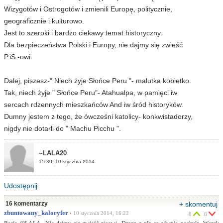
Wizygotów i Ostrogotów i zmienili Europę, politycznie,
geograficznie i kulturowo.
Jest to szeroki i bardzo ciekawy temat historyczny.
Dla bezpieczeństwa Polski i Europy, nie dajmy się zwieść
P.iS.-owi.
Dalej, piszesz-" Niech żyje Słońce Peru "- malutka kobietko.
Tak, niech żyje " Słońce Peru"- Atahualpa, w pamięci iw
sercach rdzennych mieszkańców And iw śród historyków.
Dumny jestem z tego, że ówcześni katolicy- konkwistadorzy,
nigdy nie dotarli do " Machu Picchu ".
~LALA20
15:30, 10 stycznia 2014
Udostępnij
16 komentarzy
+ skomentuj
zbuntowany_kaloryfer
• 10 stycznia 2014, 16:22
8
6