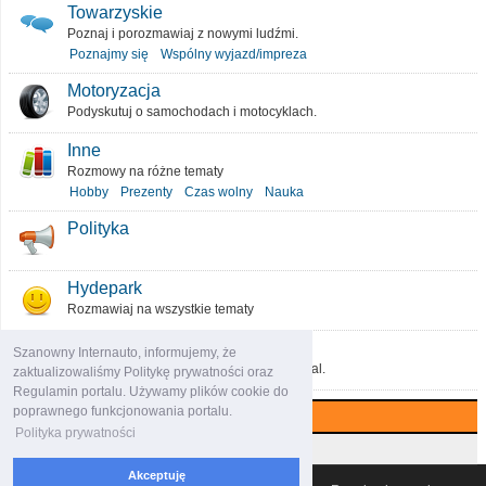
Towarzyskie
Poznaj i porozmawiaj z nowymi ludźmi.
Poznajmy się
Wspólny wyjazd/impreza
Motoryzacja
Podyskutuj o samochodach i motocyklach.
Inne
Rozmowy na różne tematy
Hobby
Prezenty
Czas wolny
Nauka
Polityka
Hydepark
Rozmawiaj na wszystkie tematy
O portalu
Szanowny Internauto, informujemy, że
Podziel się pomysłami, które ulepszą portal.
zaktualizowaliśmy Politykę prywatności oraz
Regulamin portalu. Używamy plików cookie do
poprawnego funkcjonowania portalu.
Najczęściej komentowane (7 dni)
Polityka prywatności
Najczęściej czytane (7 dni)
Akceptuję