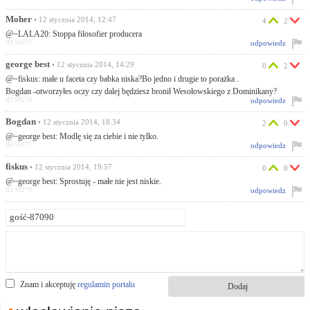
Moher
• 12 stycznia 2014, 12:47
4
2
@~LALA20: Stoppa filosofier producera
ID:59271
odpowiedz
george best
• 12 stycznia 2014, 14:29
0
2
@~fiskus: małe u faceta czy babka niska?Bo jedno i drugie to porażka .
Bogdan -otworzyłes oczy czy dalej będziesz bronił Wesołowskiego z Dominikany?
ID:59274
odpowiedz
Bogdan
• 12 stycznia 2014, 18:34
2
0
@~george best: Modlę się za ciebie i nie tylko.
ID:59277
odpowiedz
fiskus
• 12 stycznia 2014, 19:57
0
0
@~george best: Sprostuję - małe nie jest niskie.
ID:59279
odpowiedz
Znam i akceptuję
regulamin portalu