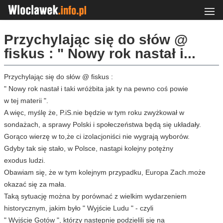
Przychylając się do słów @
fiskus : " Nowy rok nastał i...
Przychylając się do słów @ fiskus :
" Nowy rok nastał i taki wróżbita jak ty na pewno coś powie
w tej materii ".
A więc, myślę że, P.iS.nie będzie w tym roku zwyżkował w
sondażach, a sprawy Polski i społeczeństwa będą się układały.
Gorąco wierzę w to,że ci izolacjoniści nie wygrają wyborów.
Gdyby tak się stało, w Polsce, nastąpi kolejny potężny
exodus ludzi.
Obawiam się, że w tym kolejnym przypadku, Europa Zach.może
okazać się za mała.
Taką sytuację można by porównać z wielkim wydarzeniem
historycznym, jakim było " Wyjście Ludu " - czyli
" Wyjście Gotów ", którzy następnie podzielili się na