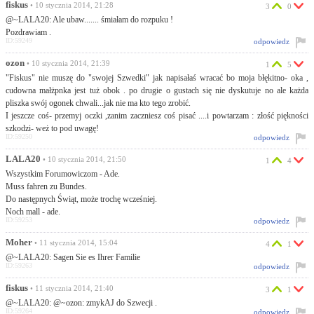
fiskus
• 10 stycznia 2014, 21:28
3
0
@~LALA20: Ale ubaw....... śmiałam do rozpuku !
Pozdrawiam .
ID:59249
odpowiedz
ozon
• 10 stycznia 2014, 21:39
1
5
"Fiskus" nie muszę do "swojej Szwedki" jak napisałaś wracać bo moja błękitno- oka ,
cudowna małżpnka jest tuż obok . po drugie o gustach się nie dyskutuje no ale każda
pliszka swój ogonek chwali...jak nie ma kto tego zrobić.
I jeszcze coś- przemyj oczki ,zanim zaczniesz coś pisać ....i powtarzam : złość piękności
szkodzi- weż to pod uwagę!
ID:59250
odpowiedz
LALA20
• 10 stycznia 2014, 21:50
1
4
Wszystkim Forumowiczom - Ade.
Muss fahren zu Bundes.
Do następnych Świąt, może trochę wcześniej.
Noch mall - ade.
ID:59253
odpowiedz
Moher
• 11 stycznia 2014, 15:04
4
1
@~LALA20: Sagen Sie es Ihrer Familie
ID:59263
odpowiedz
fiskus
• 11 stycznia 2014, 21:40
3
1
@~LALA20: @~ozon: zmykAJ do Szwecji .
ID:59264
odpowiedz