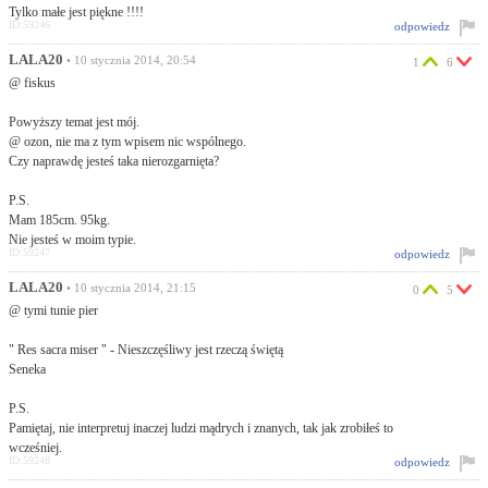
Tylko małe jest piękne !!!!
ID:59246
odpowiedz
LALA20
• 10 stycznia 2014, 20:54
1
6
@ fiskus
Powyższy temat jest mój.
@ ozon, nie ma z tym wpisem nic wspólnego.
Czy naprawdę jesteś taka nierozgarnięta?
P.S.
Mam 185cm. 95kg.
Nie jesteś w moim typie.
ID:59247
odpowiedz
LALA20
• 10 stycznia 2014, 21:15
0
5
@ tymi tunie pier
" Res sacra miser " - Nieszczęśliwy jest rzeczą świętą
Seneka
P.S.
Pamiętaj, nie interpretuj inaczej ludzi mądrych i znanych, tak jak zrobiłeś to
wcześniej.
ID:59248
odpowiedz