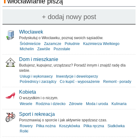
włocławianie piszą
Włocławek
Podyskutuj o Włocławku, poznaj swoich sąsiadów.
Śródmieście
Zazamcze
Południe
Kazimierza Wielkiego
Michelin
Zawiśle
Pozostałe
Dom i mieszkanie
Budujesz, kupujesz, urządzasz? Poradź innym i znajdź radę dla
siebie.
Usługi i wykonawcy
Inwestycje i deweloperzy
Pośrednicy i zarządcy
Co kupić - wyposażenie
Remont - porady
Kobieta
O wszystkim i o niczym.
Wesele
Rodzina i dziecko
Zdrowie
Moda i uroda
Kulinaria
Sport i rekreacja
Porozmawiaj o sporcie i jak aktywnie spędzasz czas.
Rowery
Piłka nożna
Koszykówka
Piłka ręczna
Siatkówka
Rolki