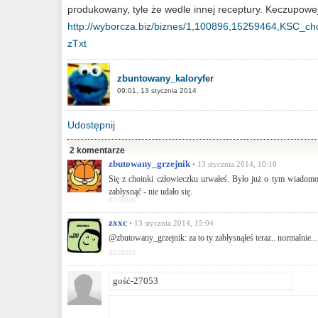
produkowany, tyle że wedle innej receptury. Keczupowej 
http://wyborcza.biz/biznes/1,100896,15259464,KSC_
zTxt
zbuntowany_kaloryfer
09:01, 13 stycznia 2014
Udostępnij
2 komentarze
zbutowany_grzejnik
• 13 stycznia 2014, 10:10
Się z choinki człowieczku urwałeś. Było już o tym wiadomo 
zabłysnąć - nie udało się.
ID:59286
zxxc
• 13 stycznia 2014, 15:04
@zbutowany_grzejnik: za to ty zabłysnąłeś teraz.. normalnie..
ID:59293