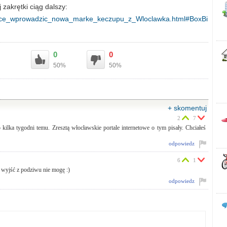
zakrętki ciąg dalszy:
chce_wprowadzic_nowa_marke_keczupu_z_Wloclawka.html#BoxBi
0
0
50%
50%
+ skomentuj
2
7
kilka tygodni temu. Zresztą włocławskie portale internetowe o tym pisały. Chciałeś
odpowiedz
6
1
. wyjść z podziwu nie mogę :)
odpowiedz