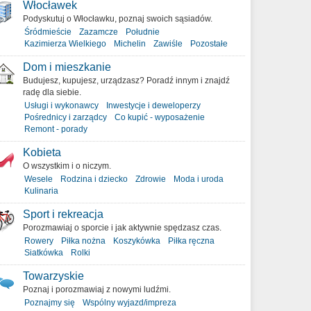
Włocławek
Podyskutuj o Włocławku, poznaj swoich sąsiadów.
Śródmieście
Zazamcze
Południe
Kazimierza Wielkiego
Michelin
Zawiśle
Pozostałe
Dom i mieszkanie
Budujesz, kupujesz, urządzasz? Poradź innym i znajdź
radę dla siebie.
Usługi i wykonawcy
Inwestycje i deweloperzy
Pośrednicy i zarządcy
Co kupić - wyposażenie
Remont - porady
Kobieta
O wszystkim i o niczym.
Wesele
Rodzina i dziecko
Zdrowie
Moda i uroda
Kulinaria
Sport i rekreacja
Porozmawiaj o sporcie i jak aktywnie spędzasz czas.
Rowery
Piłka nożna
Koszykówka
Piłka ręczna
Siatkówka
Rolki
Towarzyskie
Poznaj i porozmawiaj z nowymi ludźmi.
Poznajmy się
Wspólny wyjazd/impreza