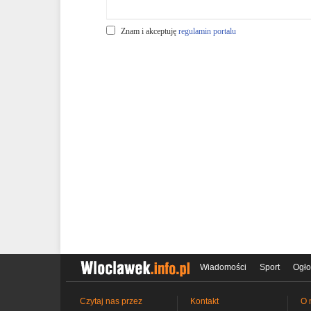
Znam i akceptuję
regulamin portalu
Wiadomości
Sport
Ogło
Czytaj nas przez
Kontakt
O 