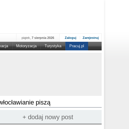
piątek,
7 sierpnia 2026
Zaloguj
Zarejestruj
kacja
Motoryzacja
Turystyka
Pracuj.pl
włocławianie piszą