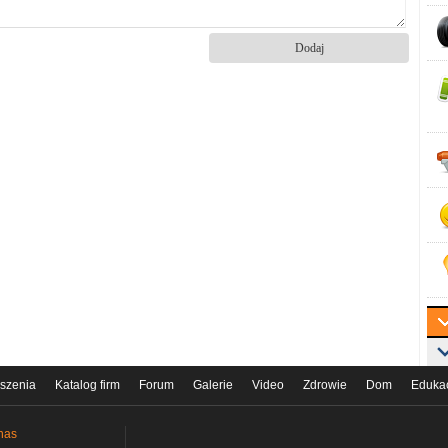
szenia
Katalog firm
Forum
Galerie
Video
Zdrowie
Dom
Eduka
nas