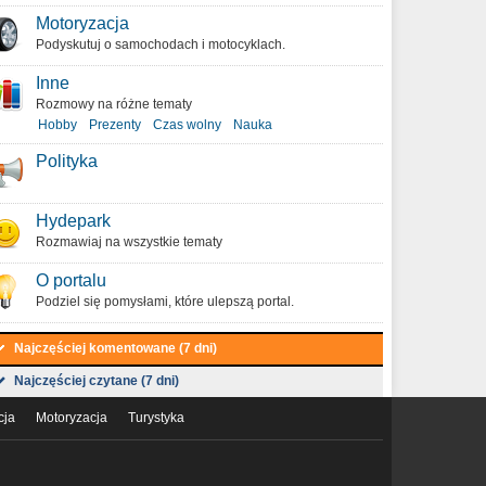
Motoryzacja
Podyskutuj o samochodach i motocyklach.
Inne
Rozmowy na różne tematy
Hobby
Prezenty
Czas wolny
Nauka
Polityka
Hydepark
Rozmawiaj na wszystkie tematy
O portalu
Podziel się pomysłami, które ulepszą portal.
Najczęściej komentowane (7 dni)
Najczęściej czytane (7 dni)
cja
Motoryzacja
Turystyka