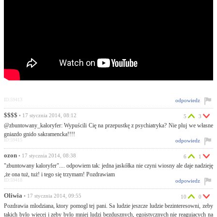
ID:59413
odpowiedz
$$$$
• 17 stycznia 2014, 08:12
5
3
@zbuntowany_kaloryfer: Wypuścili Cię na przepustkę z psychiatryka? Nie pluj we własne
gniazdo gnido sakramencka!!!!
ID:59415
odpowiedz
ozon
• 17 stycznia 2014, 08:38
6
1
"zbuntowany kaloryfer".... odpowiem tak: jedna jaskółka nie czyni wiosny ale daje nadzieję
,że ona tuż, tuż! i tego się trzymam! Pozdrawiam
ID:59418
odpowiedz
Oliwia
• 17 stycznia 2014, 09:55
10
0
Pozdrawia mlodziana, ktory pomogl tej pani. Sa ludzie jeszcze ludzie bezinteresowni, zeby
takich bylo wiecej i zeby bylo mniej ludzi bezdusznych, egoistycznych nie reagujacych na