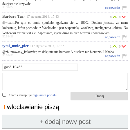
dziejaca sie krzywde.
ID:59422
odpowiedz
Barbara Tuz
• 17 stycznia 2014, 17:43
8
0
@~ozon:Po tym co mnie spotkało zgadzam sie w 100%. Dodam jeszcze, że mam
koleżankę, która pochodzi z Wocławka i jest wspaniałą, wrażliwą, inteligentna kobietą. Na
Wybrzeżu też nie jest źle. Zapraszam, życzę dużo miłych wrażeń i pozdrawiam.
ID:59429
odpowiedz
tymi_tunie_pier
• 17 stycznia 2014, 17:52
1
0
@zbuntowany_kaloryfer, że dalej nic nie kumasz.A pisałem nie bierz ziół.Hahaha
ID:59430
odpowiedz
Znam i akceptuję
regulamin portalu
włocławianie piszą