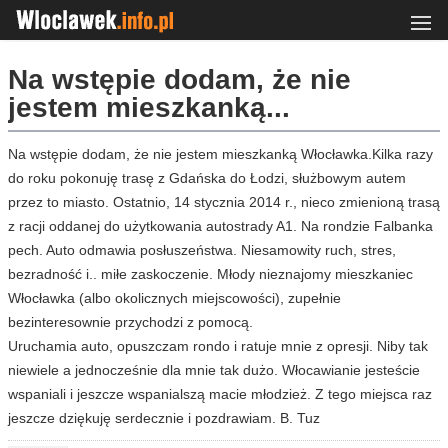
Na wstępie dodam, że nie
jestem mieszkanką...
Na wstępie dodam, że nie jestem mieszkanką Włocławka.Kilka razy
do roku pokonuję trasę z Gdańska do Łodzi, służbowym autem
przez to miasto. Ostatnio, 14 stycznia 2014 r., nieco zmienioną trasą
z racji oddanej do użytkowania autostrady A1. Na rondzie Falbanka
pech. Auto odmawia posłuszeństwa. Niesamowity ruch, stres,
bezradność i.. miłe zaskoczenie. Młody nieznajomy mieszkaniec
Włocławka (albo okolicznych miejscowości), zupełnie
bezinteresownie przychodzi z pomocą.
Uruchamia auto, opuszczam rondo i ratuje mnie z opresji. Niby tak
niewiele a jednocześnie dla mnie tak dużo. Włocawianie jesteście
wspaniali i jeszcze wspanialszą macie młodzież. Z tego miejsca raz
jeszcze dziękuję serdecznie i pozdrawiam. B. Tuz