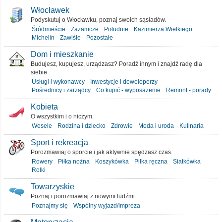
Włocławek
Podyskutuj o Włocławku, poznaj swoich sąsiadów.
Śródmieście
Zazamcze
Południe
Kazimierza Wielkiego
Michelin
Zawiśle
Pozostałe
Dom i mieszkanie
Budujesz, kupujesz, urządzasz? Poradź innym i znajdź radę dla
siebie.
Usługi i wykonawcy
Inwestycje i deweloperzy
Pośrednicy i zarządcy
Co kupić - wyposażenie
Remont - porady
Kobieta
O wszystkim i o niczym.
Wesele
Rodzina i dziecko
Zdrowie
Moda i uroda
Kulinaria
Sport i rekreacja
Porozmawiaj o sporcie i jak aktywnie spędzasz czas.
Rowery
Piłka nożna
Koszykówka
Piłka ręczna
Siatkówka
Rolki
Towarzyskie
Poznaj i porozmawiaj z nowymi ludźmi.
Poznajmy się
Wspólny wyjazd/impreza