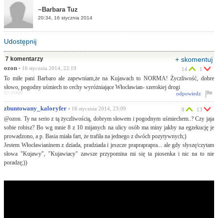
~Barbara Tuz
20:34, 16 stycznia 2014
Udostępnij
7 komentarzy
+ skomentuj
ozon
• 16 stycznia 2014, 22:19
14
1
To miłe pani Barbaro ale zapewniam,że na Kujawach to NORMA! Życzliwość, dobre
słowo, pogodny uśmiech to cechy wyróżniające Włocławian- szerokiej drogi
ID:59408
odpowiedz
zbuntowany_kaloryfer
• 16 stycznia 2014, 23:09
8
13
@ozon. Ty na serio z tą życzliwością, dobrym słowem i pogodnym uśmiechem..? Czy jaja
sobie robisz? Bo wg mnie 8 z 10 mijanych na ulicy osób ma miny jakby na egzekucję je
prowadzono, a p. Basia miała fart, że trafiła na jednego z dwóch pozytywnych;)
Jestem Włocławianinem z dziada, pradziada i jeszcze prapraprapra... ale gdy słyszę/czytam
słowa "Kujawy", "Kujawiacy" zawsze przypomina mi się ta piosenka i nic na to nie
poradzę;))