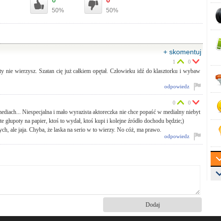
50%
50%
+ skomentuj
1
0
nie wierzysz. Szatan cię już całkiem opętał. Człowieku idź do klasztorku i wybaw
odpowiedz
0
0
diach... Niespecjalna i mało wyrazista aktoreczka nie chce popaść w medialny niebyt
te głupoty na papier, ktoś to wydał, ktoś kupi i kolejne źródło dochodu będzie;)
ych, ale jaja. Chyba, że laska na serio w to wierzy. No cóż, ma prawo.
odpowiedz