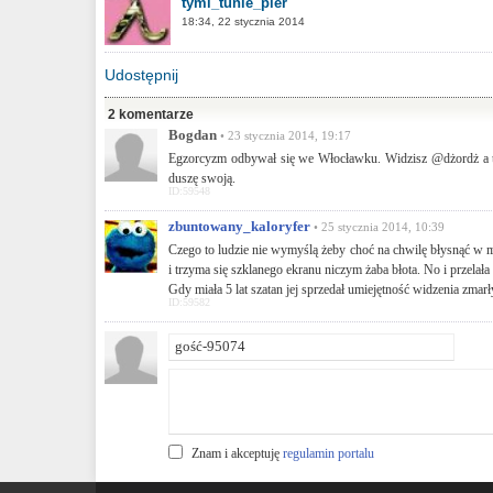
tymi_tunie_pier
18:34, 22 stycznia 2014
Udostępnij
2 komentarze
Bogdan
• 23 stycznia 2014, 19:17
Egzorcyzm odbywał się we Włocławku. Widzisz @dżordż a ty 
duszę swoją.
ID:59548
zbuntowany_kaloryfer
• 25 stycznia 2014, 10:39
Czego to ludzie nie wymyślą żeby choć na chwilę błysnąć w me
i trzyma się szklanego ekranu niczym żaba błota. No i przelała 
Gdy miała 5 lat szatan jej sprzedał umiejętność widzenia zmarł
ID:59582
Znam i akceptuję
regulamin portalu