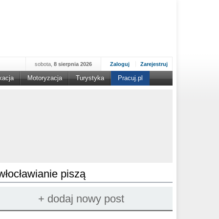
sobota,
8 sierpnia 2026
Zaloguj
Zarejestruj
kacja
Motoryzacja
Turystyka
Pracuj.pl
włocławianie piszą