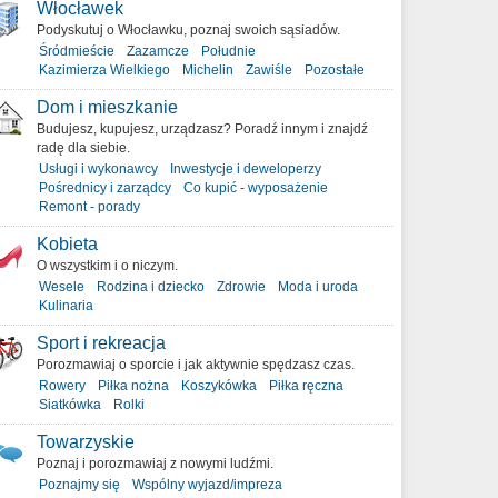
Włocławek
Podyskutuj o Włocławku, poznaj swoich sąsiadów.
Śródmieście
Zazamcze
Południe
Kazimierza Wielkiego
Michelin
Zawiśle
Pozostałe
Dom i mieszkanie
Budujesz, kupujesz, urządzasz? Poradź innym i znajdź
radę dla siebie.
Usługi i wykonawcy
Inwestycje i deweloperzy
Pośrednicy i zarządcy
Co kupić - wyposażenie
Remont - porady
Kobieta
O wszystkim i o niczym.
Wesele
Rodzina i dziecko
Zdrowie
Moda i uroda
Kulinaria
Sport i rekreacja
Porozmawiaj o sporcie i jak aktywnie spędzasz czas.
Rowery
Piłka nożna
Koszykówka
Piłka ręczna
Siatkówka
Rolki
Towarzyskie
Poznaj i porozmawiaj z nowymi ludźmi.
Poznajmy się
Wspólny wyjazd/impreza