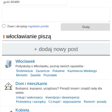
Znam i akceptuję
regulamin portalu
włocławianie piszą
Włocławek
Podyskutuj o Włocławku, poznaj swoich sąsiadów.
Śródmieście
Zazamcze
Południe
Kazimierza Wielkiego
Michelin
Zawiśle
Pozostałe
Dom i mieszkanie
Budujesz, kupujesz, urządzasz? Poradź innym i znajdź radę dla
siebie.
Usługi i wykonawcy
Inwestycje i deweloperzy
Pośrednicy i zarządcy
Co kupić - wyposażenie
Remont - porady
Kobieta