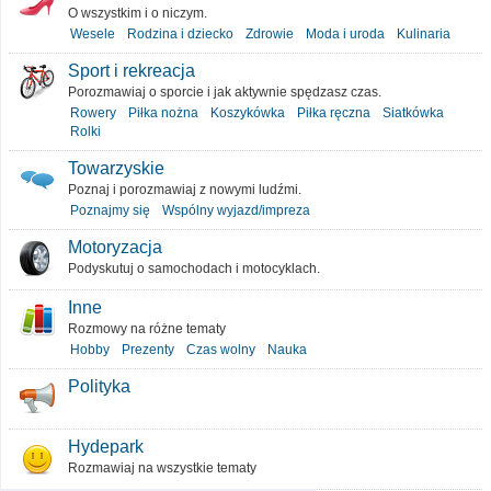
O wszystkim i o niczym.
Wesele
Rodzina i dziecko
Zdrowie
Moda i uroda
Kulinaria
Sport i rekreacja
Porozmawiaj o sporcie i jak aktywnie spędzasz czas.
Rowery
Piłka nożna
Koszykówka
Piłka ręczna
Siatkówka
Rolki
Towarzyskie
Poznaj i porozmawiaj z nowymi ludźmi.
Poznajmy się
Wspólny wyjazd/impreza
Motoryzacja
Podyskutuj o samochodach i motocyklach.
Inne
Rozmowy na różne tematy
Hobby
Prezenty
Czas wolny
Nauka
Polityka
Hydepark
Rozmawiaj na wszystkie tematy