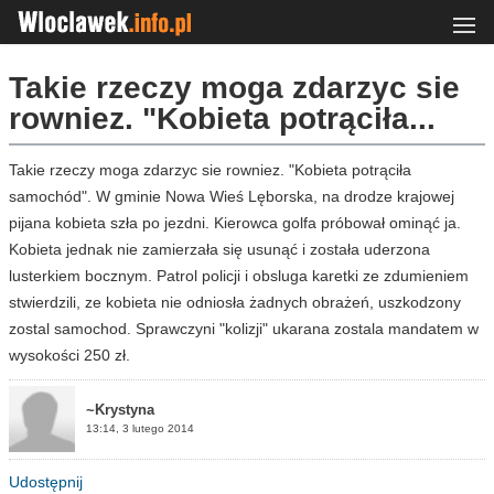
Takie rzeczy moga zdarzyc sie
rowniez. "Kobieta potrąciła...
Takie rzeczy moga zdarzyc sie rowniez. "Kobieta potrąciła
samochód". W gminie Nowa Wieś Lęborska, na drodze krajowej
pijana kobieta szła po jezdni. Kierowca golfa próbował ominąć ja.
Kobieta jednak nie zamierzała się usunąć i została uderzona
lusterkiem bocznym. Patrol policji i obsluga karetki ze zdumieniem
stwierdzili, ze kobieta nie odniosła żadnych obrażeń, uszkodzony
zostal samochod. Sprawczyni "kolizji" ukarana zostala mandatem w
wysokości 250 zł.
~Krystyna
13:14, 3 lutego 2014
Udostępnij