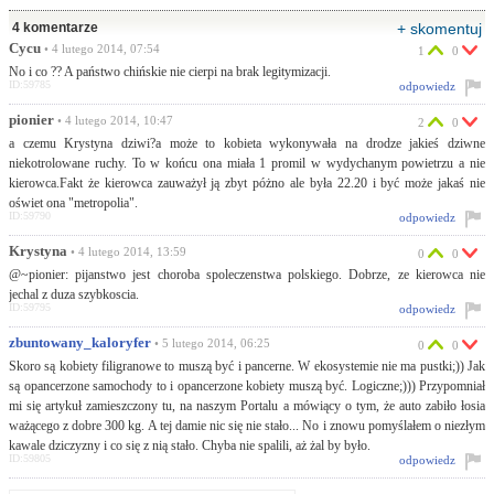
4 komentarze
+ skomentuj
Cycu
• 4 lutego 2014, 07:54
1
0
No i co ?? A państwo chińskie nie cierpi na brak legitymizacji.
ID:59785
odpowiedz
pionier
• 4 lutego 2014, 10:47
2
0
a czemu Krystyna dziwi?a może to kobieta wykonywała na drodze jakieś dziwne
niekotrolowane ruchy. To w końcu ona miała 1 promil w wydychanym powietrzu a nie
kierowca.Fakt że kierowca zauważył ją zbyt póżno ale była 22.20 i być może jakaś nie
oświet ona "metropolia".
ID:59790
odpowiedz
Krystyna
• 4 lutego 2014, 13:59
0
0
@~pionier: pijanstwo jest choroba spoleczenstwa polskiego. Dobrze, ze kierowca nie
jechal z duza szybkoscia.
ID:59795
odpowiedz
zbuntowany_kaloryfer
• 5 lutego 2014, 06:25
0
0
Skoro są kobiety filigranowe to muszą być i pancerne. W ekosystemie nie ma pustki;)) Jak
są opancerzone samochody to i opancerzone kobiety muszą być. Logiczne;))) Przypomniał
mi się artykuł zamieszczony tu, na naszym Portalu a mówiący o tym, że auto zabiło łosia
ważącego z dobre 300 kg. A tej damie nic się nie stało... No i znowu pomyślałem o niezłym
kawale dziczyzny i co się z nią stało. Chyba nie spalili, aż żal by było.
ID:59805
odpowiedz