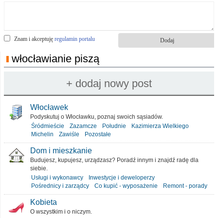
Znam i akceptuję
regulamin portalu
włocławianie piszą
Włocławek
Podyskutuj o Włocławku, poznaj swoich sąsiadów.
Śródmieście
Zazamcze
Południe
Kazimierza Wielkiego
Michelin
Zawiśle
Pozostałe
Dom i mieszkanie
Budujesz, kupujesz, urządzasz? Poradź innym i znajdź radę dla
siebie.
Usługi i wykonawcy
Inwestycje i deweloperzy
Pośrednicy i zarządcy
Co kupić - wyposażenie
Remont - porady
Kobieta
O wszystkim i o niczym.