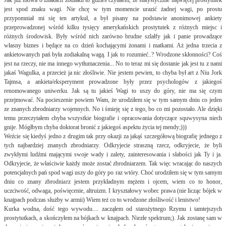
Jak już mowa o znakach zodiaku to gdzieś czytałem, że statystycznie najwięcej prostytutek
jest spod znaku wagi. Nie chcę w tym momencie urazić żadnej wagi, po prostu
przypomniał mi się ten artykuł, a był pisany na podstawie anonimowej ankiety
przeprowadzonej wśród kilku tysięcy amerykańskich prostytutek z różnych miejsc i
różnych środowisk. Były wśród nich zarówno brudne szlałfy jak i panie prowadzące
własny biznes i będące na co dzień kochającymi żonami i matkami. Aż jedna trzecia z
ankietowanych pań była zodiakalną wagą. I jak to rozumieć..? Wrodzone skłonności? Coś
jest na rzeczy, nie ma innego wytłumaczenia... No to teraz mi się dostanie jak jest tu z nami
jakaś Wagulka, a przecież ja nic złośliwie. Nie jestem pewien, to chyba był art z Niu Jork
Tajmsa, a ankieta/eksperyment prowadzone były przez psychologów z jakiegoś
renomowanego uniwerku. Jak są tu jakieś Wagi to uszy do góry, nie ma się czym
przejmować. Na pocieszenie powiem Wam, że urodziłem się w tym samym dniu co jeden
ze znanych zbrodniarzy wojennych. No i śmieję się z tego, bo co mi pozostało. Ale dzięki
temu przeczytałem chyba wszystkie biografie i opracowania dotyczące squwysyna niech
gnije. Mógłbym chyba doktorat bronić z jakiegoś aspektu życia tej mendy;)))
Weźcie się kiedyś jedno z drugim tak przy okazji za jakąś szczegółową biografię jednego z
tych najbardziej znanych zbrodniarzy. Odkryjecie straszną rzecz, odkryjecie, że byli
zwykłymi ludźmi mającymi swoje wady i zalety, zainteresowania i słabości jak Ty i ja.
Odkryjecie, że właściwie każdy może zostać zbrodniarzem. Tak więc wracając do naszych
potencjalnych pań spod wagi uszy do góry po raz wtóry. Choć urodziłem się w tym samym
dniu co znany zbrodniarz jestem przykładnym mężem i ojcem, wiem co to honor,
uczciwość, odwaga, poświęcenie, altruizm. I kryształowy wobec prawa (nie licząc bójek w
knajpach podczas służby w armii) Wiem też co to wrodzone złośliwość i lenistwo!
Kurka wodna, dość tego wywodu.... zacząłem od starożytnego Rzymu i tamtejszych
prostytutkach, a skończyłem na bójkach w knajpach. Niezłe spektrum;). Jak zostanę sam w