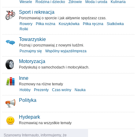
Wesele
Rodzina i dziecko
Zdrowie
Moda i uroda
Kulinaria
Sport i rekreacja
Porozmawiaj o sporcie i jak aktywnie spędzasz czas.
Rowery
Piłka nożna
Koszykówka
Piłka ręczna
Siatkówka
Rolki
Towarzyskie
Poznaj i porozmawiaj z nowymi ludźmi.
Poznajmy się
Wspólny wyjazd/impreza
Motoryzacja
Podyskutuj o samochodach i motocyklach.
Inne
Rozmowy na różne tematy
Hobby
Prezenty
Czas wolny
Nauka
Polityka
Hydepark
Rozmawiaj na wszystkie tematy
O portalu
Szanowny Internauto, informujemy, że