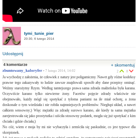
tymi_tunie_pier
20:30, 6 lutego 2014
Udostępnij
4 komentarze
+ skomentuj
zbuntowany_kaloryfer
• 7 lutego 2014, 14:02
2
0
Ja wychodzę z założenia, że człowiek z natury jest poligamiczny. Nawet gdy różne kodeksy
prawne tego zakazywały to ludzie zawsze znajdowali sposób aby dane przepisy ominąć.
Weźmy starożytny Rzym. Według tamtejszego prawa sama zdrada małżeńska była karana.
Oczywiście karano tylko niewierne żony. Facetów pojęcie zdrady właściwie nie
obejmowało, każdy mógł się spotykać z tyloma paniami na ile miał ochotę, a żona
doskonale o tym wiedziała i nie robiła najmniejszych problemów. Niegłupi układ, a nawet
całkiem sensowny;) Więc mężatki za zdradę surowo karano, ale kiedy ta sama mężatka
zarejestrowała się jako prostytutka i uiściła stosowny podatek, mogła się już spotykać z kim
chciała i gdzie chciała;)
No cóż, wiem e moja by mi nie wybaczyła i zemściła się paskudnie, co jest typowe dla
skorpionek.