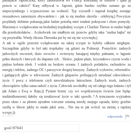
pamiętacie Japończyka, który zamordował we Francji koleżankę ze studiów i zjadł ją
prawie w całości? Karę odbywał w Japonii, gdzie bardzo szybko uznano go za
niepoczytalnego i wypuszczono na wolność. Typ wyszedł i napisał książkę zostając
stosunkowo zamożnym obywatelem i - jak to się modnie określa - celebrytą;) Powyższe
przykłady dobitnie pokazują jakie ludzie potrafią mieć totalnie pokręcone i chore pomysły.
Marzenia o wylądowaniu na bezludnej tropikalnej wyspie z Charlize Theron to nudne bajki
dla przedszkolaków... Aczkolwiek nie miałbym nic przeciw gdyby taka "nudna bajka" mi
się przytrafiła. Wtedy śliczna Theronka już by mi się nie wywinęła;)
A tak w ogóle przecież wylądowanie na takiej wyspie to byłoby całkiem niegłupie.
Szczególnie gdyby to był taki tropikalny raj gdzieś na Polinezji. Pomyślcie: żadnych
jadowitych stworzeń, dużo owoców i zwierzyny hasającej między palmami, w lagunie
pełno tłustych i łatwych do złapania ryb... Słońce, piękne plaże, kryształowo czysta woda i
piękna kobieta obok. I widok na bezkres oceanu. I żadnych podatków, rachunków za
energię i telefon, żadnego OC i parszywie drogiej benzyny. Żadnych wyborów, referendów
i gadających głów w telewizorni. Żadnych głupasów próbujących utrudniać człowiekowi
życie. I precz z telefonem czyli niewidzialnym łańcuchem. Żadnych trosk, żadnych
obowiązków tylko sama radość z życia. Człowiek uwolniłby się od całego tego balastu i żył
jak Adam z Ewą w Raju;)) Pytanie brzmi: czy we współczesnym świecie (nie będąc
multimilionerem) dałoby się zrealizować życie w taki sposób..? A tymczasem wyjrzałem
przez okno i za płotem ujrzałem wiecznie smutną mordę mojego sąsiada, który grzebie
szuflą w błocie jakby to miało jakiś sens... Nie ma to jak wrócić na ziemię z rajskiej
wyspy;))
ID:59873
odpowiedz