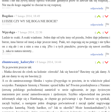
domu i nie ma żywej duszy oprócz wiecznie głodnych psów to zawsze tak się rozpiszę...
Nie ma do kogo zagadać to chociaż tu się rozpiszę.
ID:59857
odpowiedz
Bogdan
• 7 lutego 2014, 18:49
0
0
LUDZIE CZY WY SIĘ BOGA NIE BOICIE?
ID:59861
odpowiedz
Wpyskgo
• 7 lutego 2014, 22:36
0
0
Ludzie to ssaki. A ssaki wiadomo. Jeden daje od tyłu inny od przodu, Jeden daje jednemu i
bierze, inna bierze od innej a daje jeszcze innej. Ptaki, też ciupciają się na potęgę i nie tylko
on z nią ale i on z nim a ona z nią :)No i u tych ptaszków, przewija się nawet zoofilia
:)...taka to natura niestety...
ID:59862
odpowiedz
zbuntowany_kaloryfer
• 8 lutego 2014, 14:44
1
0
To ja powiem jeszcze tak:
- Matka dzwoni do córek na kolonie: córeczki! Jak się bawicie? Bawimy się jak damy. A
jak nie damy to się nie bawimy;))
A co do zamieszczonego filmiku i wpisu @wpyskgo to powiem, że to właściwie pikuś
wszystko. Pamiętacie historię z Niemiec sprzed kilku lat? Pewien przedsiębiorca z Niemiec
(zresztą polskiego pochodzenia) zamieścił w necie ogłoszenie, że jego życiowym
marzeniem jest zostać zamordowanym i zjedzonym. Szybko odpowiedział mu pewien
informatyk zdaje się z Hamburga, że chętnie go poćwiartuje i zje. Panowie się spotkali,
zaczęli bzykać, a następnie jeden drugiego poćwiartował i zaczął zjadać nagrywając
wszystko kamerką. Niezły hardkor, co? Jak to określić? Może homokanibalizm?;) A