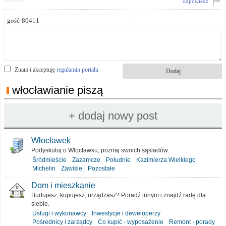
ID:59919
odpowiedz
Znam i akceptuję
regulamin portalu
włocławianie piszą
Włocławek
Podyskutuj o Włocławku, poznaj swoich sąsiadów.
Śródmieście
Zazamcze
Południe
Kazimierza Wielkiego
Michelin
Zawiśle
Pozostałe
Dom i mieszkanie
Budujesz, kupujesz, urządzasz? Poradź innym i znajdź radę dla
siebie.
Usługi i wykonawcy
Inwestycje i deweloperzy
Pośrednicy i zarządcy
Co kupić - wyposażenie
Remont - porady