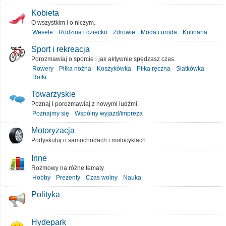
Kobieta
O wszystkim i o niczym.
Wesele
Rodzina i dziecko
Zdrowie
Moda i uroda
Kulinaria
Sport i rekreacja
Porozmawiaj o sporcie i jak aktywnie spędzasz czas.
Rowery
Piłka nożna
Koszykówka
Piłka ręczna
Siatkówka
Rolki
Towarzyskie
Poznaj i porozmawiaj z nowymi ludźmi.
Poznajmy się
Wspólny wyjazd/impreza
Motoryzacja
Podyskutuj o samochodach i motocyklach.
Inne
Rozmowy na różne tematy
Hobby
Prezenty
Czas wolny
Nauka
Polityka
Hydepark