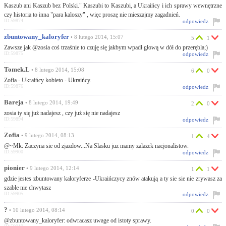
Kaszub ani Kaszub bez Polski." Kaszubi to Kaszubi, a Ukraińcy i ich sprawy wewnętrzne
czy historia to inna "para kaloszy" , więc proszę nie mieszajmy zagadnień.
ID:59874
odpowiedz
zbuntowany_kaloryfer
• 8 lutego 2014, 15:07
5
1
Zawsze jak @zosia coś trzaśnie to czuję się jakbym wpadł głową w dół do przerębla;)
ID:59875
odpowiedz
Tomek.L
• 8 lutego 2014, 15:08
6
0
Zofia - Ukraińcy kobieto - Ukraińcy.
ID:59876
odpowiedz
Bareja
• 8 lutego 2014, 19:49
2
0
zosia ty się już nadajesz , czy już się nie nadajesz
ID:59894
odpowiedz
Zofia
• 9 lutego 2014, 08:13
1
4
@~Mk: Zaczyna sie od zjazdow...Na Slasku juz mamy zalazek nacjonalistow.
ID:59900
odpowiedz
pionier
• 9 lutego 2014, 12:14
1
1
gdzie jestes zbuntowany kaloryferze -Ukraińczycy znów atakują a ty sie sie nie zrywasz za
szable nie chwytasz
ID:59905
odpowiedz
?
• 10 lutego 2014, 08:14
0
0
@zbuntowany_kaloryfer: odwracasz uwage od istoty sprawy.