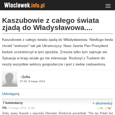
Kaszubowie z całego świata
zjadą do Władysławowa....
Kaszubowie z całego świata zjadą do Władysławowa. Niedlugo beda
chcieli "wolnosci" tak jak Ukrainczycy. Nasz Jasnie Pan Prezydent
bedzie uczestniczyl w tym zjezdzie. Zreszta tylko tym zajmuje sie.
Sytuacja w kraju wcale go nie interesuje. Rozlozyl z Tuskiem do
reszty wszystkie sektory gospodarcze i jest z siebie zadowolony.
~Zofia
07:40, 8 lutego 2014
Udostępnij
7 komentarzy
+ skomentuj
Mk
• 8 lutego 2014, 15:06
4
0
Zofia, znany Kaszub o nazwisku Hieronim Derdowsk powiedział: "Nie ma Polski bez