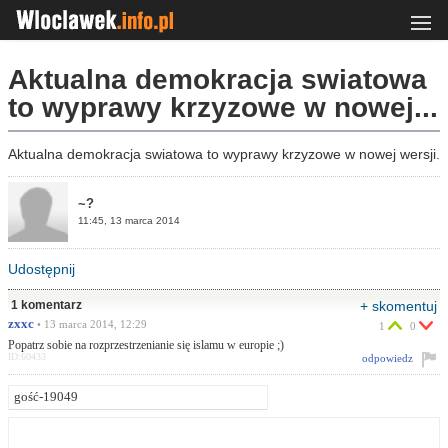
Aktualna demokracja swiatowa
to wyprawy krzyzowe w nowej...
Aktualna demokracja swiatowa to wyprawy krzyzowe w nowej wersji.
~?
11:45, 13 marca 2014
Udostępnij
1 komentarz
+ skomentuj
zxxc
• 13 marca 2014, 12:29
1
0
Popatrz sobie na rozprzestrzenianie się islamu w europie ;)
ID:60433
odpowiedz