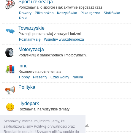
Sport i rekreacja
Porozmawiaj o sporcie i jak aktywnie spędzasz czas.
Rowery
Piłka nożna
Koszykówka
Piłka ręczna
Siatkówka
Rolki
Towarzyskie
Poznaj i porozmawiaj z nowymi ludźmi.
Poznajmy się
Wspólny wyjazd/impreza
Motoryzacja
Podyskutuj o samochodach i motocyklach.
Inne
Rozmowy na różne tematy
Hobby
Prezenty
Czas wolny
Nauka
Polityka
Hydepark
Rozmawiaj na wszystkie tematy
O portalu
Szanowny Internauto, informujemy, że
Podziel się pomysłami, które ulepszą portal.
zaktualizowaliśmy Politykę prywatności oraz
Regulamin portalu. Używamy plików cookie do