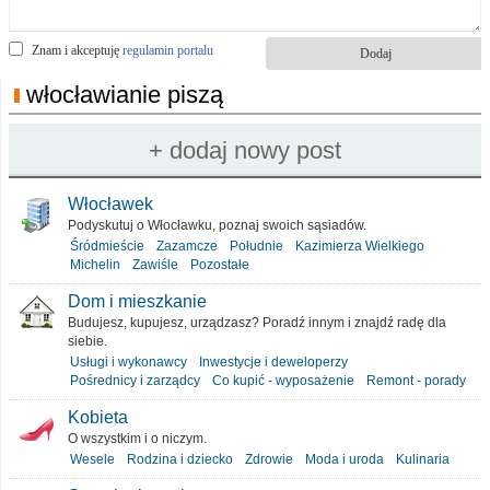
Znam i akceptuję
regulamin portalu
włocławianie piszą
Włocławek
Podyskutuj o Włocławku, poznaj swoich sąsiadów.
Śródmieście
Zazamcze
Południe
Kazimierza Wielkiego
Michelin
Zawiśle
Pozostałe
Dom i mieszkanie
Budujesz, kupujesz, urządzasz? Poradź innym i znajdź radę dla
siebie.
Usługi i wykonawcy
Inwestycje i deweloperzy
Pośrednicy i zarządcy
Co kupić - wyposażenie
Remont - porady
Kobieta
O wszystkim i o niczym.
Wesele
Rodzina i dziecko
Zdrowie
Moda i uroda
Kulinaria