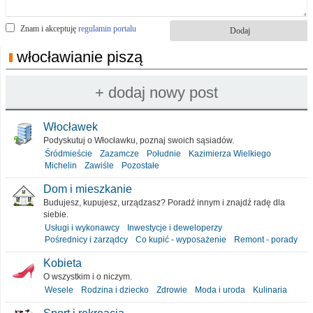
Znam i akceptuję
regulamin portalu
włocławianie piszą
Włocławek
Podyskutuj o Włocławku, poznaj swoich sąsiadów.
Śródmieście
Zazamcze
Południe
Kazimierza Wielkiego
Michelin
Zawiśle
Pozostałe
Dom i mieszkanie
Budujesz, kupujesz, urządzasz? Poradź innym i znajdź radę dla
siebie.
Usługi i wykonawcy
Inwestycje i deweloperzy
Pośrednicy i zarządcy
Co kupić - wyposażenie
Remont - porady
Kobieta
O wszystkim i o niczym.
Wesele
Rodzina i dziecko
Zdrowie
Moda i uroda
Kulinaria