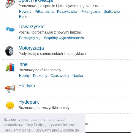
Sport i rekreacja
Porozmawiaj o sporcie i jak aktywnie spędzasz czas.
Rowery
Piłka nożna
Koszykówka
Piłka ręczna
Siatkówka
Rolki
Towarzyskie
Poznaj i porozmawiaj z nowymi ludźmi.
Poznajmy się
Wspólny wyjazd/impreza
Motoryzacja
Podyskutuj o samochodach i motocyklach.
Inne
Rozmowy na różne tematy
Hobby
Prezenty
Czas wolny
Nauka
Polityka
Hydepark
Rozmawiaj na wszystkie tematy
O portalu
Szanowny Internauto, informujemy, że
Podziel się pomysłami, które ulepszą portal.
zaktualizowaliśmy Politykę prywatności oraz
Regulamin portalu. Używamy plików cookie do