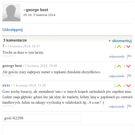
~george best
05:18, 5 kwietnia 2014
Udostępnij
3 komentarze
+ skomentuj
?
• 5 kwietnia 2014, 16:47
2
0
Troche za duzo w tym laciny.
ID:60895
odpowiedz
george best
• 5 kwietnia 2014, 18:06
2
1
Ale gościu crazy najlepszy numer z zupkami chinskimi obrzydlistwo.
ID:60899
odpowiedz
zxxc
• 7 kwietnia 2014, 11:58
2
0
Gosc trochę buraczy, ale mentalność tam i w innych krajach zachodnich jest zupełnie inna..
Ludzie maja głęboko gdzieś kto jak idzie do marketu, kobity łażą w papilotach po centrach
handlowych, ludzie na zakupy wychodzą w szlafrokach itp.. A u nas? :)
ID:60925
odpowiedz