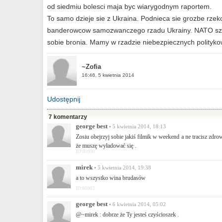
od siedmiu bolesci maja byc wiarygodnym raportem.
To samo dzieje sie z Ukraina. Podnieca sie grozbe rzek
banderowcow samozwanczego rzadu Ukrainy. NATO szu
sobie bronia. Mamy w rzadzie niebezpiecznych polityk
~Zofia
16:46, 5 kwietnia 2014
Udostępnij
7 komentarzy
george best
• 5 kwietnia 2014, 18:13
Zosiu obejrzyj sobie jakiś filmik w weekend a ne tracisz zdro
że muszę wyładować się .
ID:60900
mirek
• 5 kwietnia 2014, 19:38
a to wszystko wina brudasów
ID:60903
george best
• 6 kwietnia 2014, 05:02
@~mirek : dobrze że Ty jesteś czyścioszek .