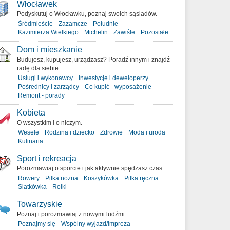
Włocławek
Podyskutuj o Włocławku, poznaj swoich sąsiadów.
Śródmieście
Zazamcze
Południe
Kazimierza Wielkiego
Michelin
Zawiśle
Pozostałe
Dom i mieszkanie
Budujesz, kupujesz, urządzasz? Poradź innym i znajdź
radę dla siebie.
Usługi i wykonawcy
Inwestycje i deweloperzy
Pośrednicy i zarządcy
Co kupić - wyposażenie
Remont - porady
Kobieta
O wszystkim i o niczym.
Wesele
Rodzina i dziecko
Zdrowie
Moda i uroda
Kulinaria
Sport i rekreacja
Porozmawiaj o sporcie i jak aktywnie spędzasz czas.
Rowery
Piłka nożna
Koszykówka
Piłka ręczna
Siatkówka
Rolki
Towarzyskie
Poznaj i porozmawiaj z nowymi ludźmi.
Poznajmy się
Wspólny wyjazd/impreza