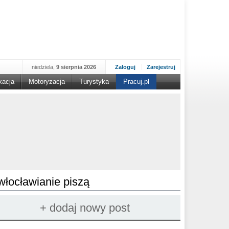
niedziela,
9 sierpnia 2026
Zaloguj
Zarejestruj
kacja
Motoryzacja
Turystyka
Pracuj.pl
włocławianie piszą