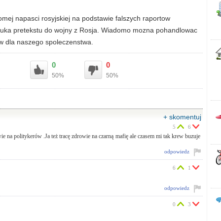
omej napasci rosyjskiej na podstawie falszych raportow
ka pretekstu do wojny z Rosja. Wiadomo mozna pohandlowac
ow dla naszego spoleczenstwa.
0
0
50%
50%
+ skomentuj
5
6
wie na politykerów .Ja też tracę zdrowie na czarną mafię ale czasem mi tak krew buzuje
odpowiedz
6
1
odpowiedz
0
3