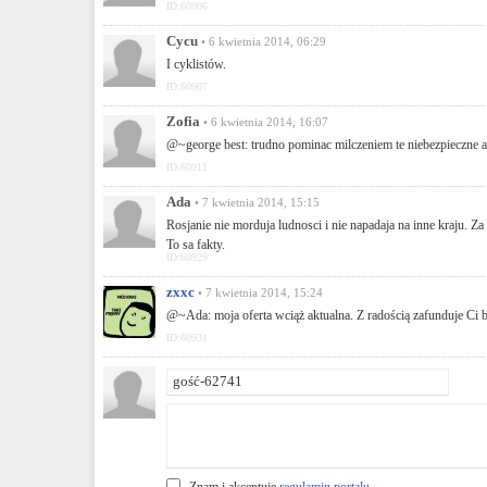
ID:60906
Cycu
• 6 kwietnia 2014, 06:29
I cyklistów.
ID:60907
Zofia
• 6 kwietnia 2014, 16:07
@~george best: trudno pominac milczeniem te niebezpieczne 
ID:60911
Ada
• 7 kwietnia 2014, 15:15
Rosjanie nie morduja ludnosci i nie napadaja na inne kraju. Z
To sa fakty.
ID:60929
zxxc
• 7 kwietnia 2014, 15:24
@~Ada: moja oferta wciąż aktualna. Z radością zafunduje Ci bi
ID:60931