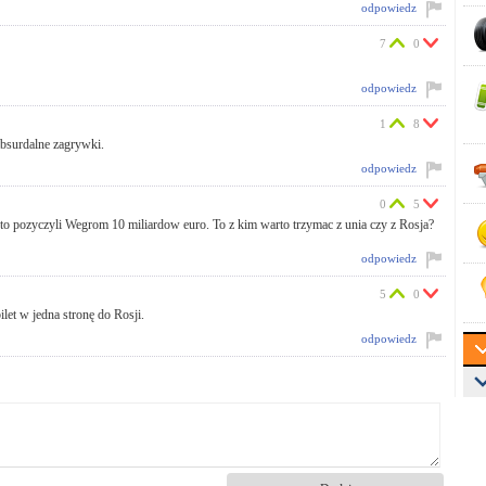
odpowiedz
7
0
odpowiedz
1
8
absurdalne zagrywki.
odpowiedz
0
5
a to pozyczyli Wegrom 10 miliardow euro. To z kim warto trzymac z unia czy z Rosja?
odpowiedz
5
0
let w jedna stronę do Rosji.
odpowiedz