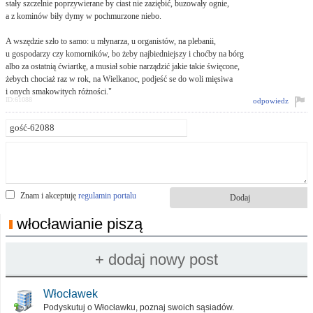
stały szczelnie poprzywierane by ciast nie zaziębić, buzowały ognie,
a z kominów biły dymy w pochmurzone niebo.
A wszędzie szło to samo: u młynarza, u organistów, na plebanii,
u gospodarzy czy komorników, bo żeby najbiedniejszy i choćby na bórg
albo za ostatnią ćwiartkę, a musiał sobie narządzić jakie takie święcone,
żebych chociaż raz w rok, na Wielkanoc, podjeść se do woli mięsiwa
i onych smakowitych różności."
ID:61088
odpowiedz
Znam i akceptuję
regulamin portalu
włocławianie piszą
Włocławek
Podyskutuj o Włocławku, poznaj swoich sąsiadów.