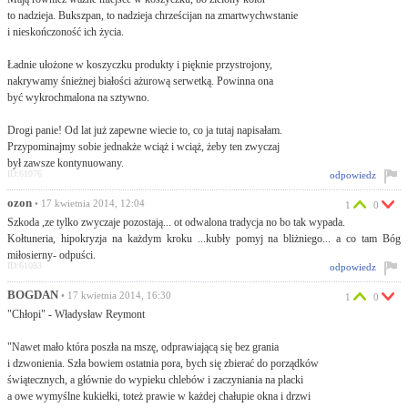
to nadzieja. Bukszpan, to nadzieja chrześcijan na zmartwychwstanie
i nieskończoność ich życia.
Ładnie ułożone w koszyczku produkty i pięknie przystrojony,
nakrywamy śnieżnej białości ażurową serwetką. Powinna ona
być wykrochmalona na sztywno.
Drogi panie! Od lat już zapewne wiecie to, co ja tutaj napisałam.
Przypominajmy sobie jednakże wciąż i wciąż, żeby ten zwyczaj
był zawsze kontynuowany.
ID:61076
odpowiedz
ozon
• 17 kwietnia 2014, 12:04
1
0
Szkoda ,ze tylko zwyczaje pozostają... ot odwalona tradycja no bo tak wypada.
Kołtuneria, hipokryzja na każdym kroku ...kubły pomyj na bliżniego... a co tam Bóg
miłosierny- odpuści.
ID:61083
odpowiedz
BOGDAN
• 17 kwietnia 2014, 16:30
1
0
"Chłopi" - Władysław Reymont
"Nawet mało która poszła na mszę, odprawiającą się bez grania
i dzwonienia. Szła bowiem ostatnia pora, bych się zbierać do porządków
świątecznych, a głównie do wypieku chlebów i zaczyniania na placki
a owe wymyślne kukiełki, toteż prawie w każdej chałupie okna i drzwi