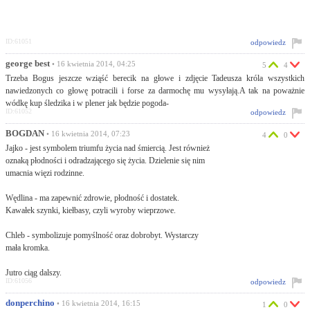
ID:61051
odpowiedz
george best
• 16 kwietnia 2014, 04:25
5
4
Trzeba Bogus jeszcze wziąść berecik na głowe i zdjęcie Tadeusza króla wszystkich
nawiedzonych co głowę potracili i forse za darmochę mu wysyłają.A tak na poważnie
wódkę kup śledzika i w plener jak będzie pogoda-
ID:61052
odpowiedz
BOGDAN
• 16 kwietnia 2014, 07:23
4
0
Jajko - jest symbolem triumfu życia nad śmiercią. Jest również
oznaką płodności i odradzającego się życia. Dzielenie się nim
umacnia więzi rodzinne.
Wędlina - ma zapewnić zdrowie, płodność i dostatek.
Kawałek szynki, kiełbasy, czyli wyroby wieprzowe.
Chleb - symbolizuje pomyślność oraz dobrobyt. Wystarczy
mała kromka.
Jutro ciąg dalszy.
ID:61056
odpowiedz
donperchino
• 16 kwietnia 2014, 16:15
1
0