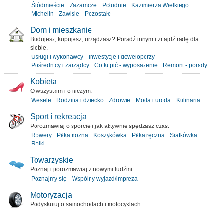
Śródmieście
Zazamcze
Południe
Kazimierza Wielkiego
Michelin
Zawiśle
Pozostałe
Dom i mieszkanie
Budujesz, kupujesz, urządzasz? Poradź innym i znajdź radę dla
siebie.
Usługi i wykonawcy
Inwestycje i deweloperzy
Pośrednicy i zarządcy
Co kupić - wyposażenie
Remont - porady
Kobieta
O wszystkim i o niczym.
Wesele
Rodzina i dziecko
Zdrowie
Moda i uroda
Kulinaria
Sport i rekreacja
Porozmawiaj o sporcie i jak aktywnie spędzasz czas.
Rowery
Piłka nożna
Koszykówka
Piłka ręczna
Siatkówka
Rolki
Towarzyskie
Poznaj i porozmawiaj z nowymi ludźmi.
Poznajmy się
Wspólny wyjazd/impreza
Motoryzacja
Podyskutuj o samochodach i motocyklach.