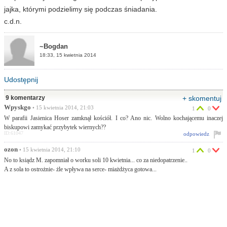
jajka, którymi podzielimy się podczas śniadania.
c.d.n.
~Bogdan
18:33, 15 kwietnia 2014
Udostępnij
9 komentarzy
+ skomentuj
Wpyskgo
• 15 kwietnia 2014, 21:03
1
0
W parafii Jasienica Hoser zamknął kościół. I co? Ano nic. Wolno kochającemu inaczej
biskupowi zamykać przybytek wiernych??
ID:61047
odpowiedz
ozon
• 15 kwietnia 2014, 21:10
1
0
No to ksiądz M. zapomniał o worku soli 10 kwietnia... co za niedopatrzenie..
A z sola to ostrożnie- żle wpływa na serce- miażdżyca gotowa...