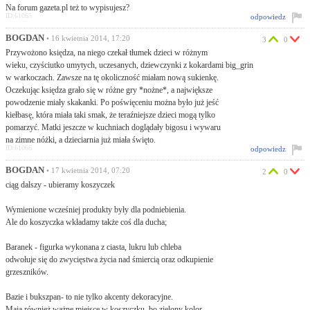
Na forum gazeta.pl też to wypisujesz?
ID:61065
odpowiedz
BOGDAN
• 16 kwietnia 2014, 17:20
3
0
Przywożono księdza, na niego czekał tłumek dzieci w różnym
wieku, czyściutko umytych, uczesanych, dziewczynki z kokardami big_grin
w warkoczach. Zawsze na tę okoliczność miałam nową sukienkę.
Oczekując księdza grało się w różne gry *nożne*, a największe
powodzenie miały skakanki. Po poświęceniu można było już jeść
kiełbasę, która miała taki smak, że teraźniejsze dzieci mogą tylko
pomarzyć. Matki jeszcze w kuchniach doglądały bigosu i wywaru
na zimne nóżki, a dzieciarnia już miała święto.
ID:61066
odpowiedz
BOGDAN
• 17 kwietnia 2014, 07:20
2
0
ciąg dalszy - ubieramy koszyczek
Wymienione wcześniej produkty były dla podniebienia.
Ale do koszyczka wkładamy także coś dla ducha;
Baranek - figurka wykonana z ciasta, lukru lub chleba
odwołuje się do zwycięstwa życia nad śmiercią oraz odkupienie
grzeszników.
Bazie i bukszpan- to nie tylko akcenty dekoracyjne.
Mają również ważne miejsce w koszyczku, bo zielony kolor