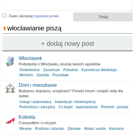
Znam i akceptuję
regulamin portalu
włocławianie piszą
Włocławek
Podyskutuj o Włocławku, poznaj swoich sąsiadów.
Śródmieście
Zazamcze
Południe
Kazimierza Wielkiego
Michelin
Zawiśle
Pozostałe
Dom i mieszkanie
Budujesz, kupujesz, urządzasz? Poradź innym i znajdź radę dla
siebie.
Usługi i wykonawcy
Inwestycje i deweloperzy
Pośrednicy i zarządcy
Co kupić - wyposażenie
Remont - porady
Kobieta
O wszystkim i o niczym.
Wesele
Rodzina i dziecko
Zdrowie
Moda i uroda
Kulinaria