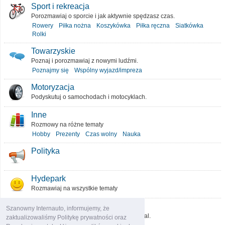
Sport i rekreacja
Porozmawiaj o sporcie i jak aktywnie spędzasz czas.
Rowery
Piłka nożna
Koszykówka
Piłka ręczna
Siatkówka
Rolki
Towarzyskie
Poznaj i porozmawiaj z nowymi ludźmi.
Poznajmy się
Wspólny wyjazd/impreza
Motoryzacja
Podyskutuj o samochodach i motocyklach.
Inne
Rozmowy na różne tematy
Hobby
Prezenty
Czas wolny
Nauka
Polityka
Hydepark
Rozmawiaj na wszystkie tematy
O portalu
Szanowny Internauto, informujemy, że
Podziel się pomysłami, które ulepszą portal.
zaktualizowaliśmy Politykę prywatności oraz