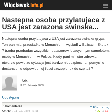
Nastepna osoba przylatujaca z
USA jest zarazona swinska...
Nastepna osoba przylatujaca z USA jest zarazona swinska grypa.
Ten pan mial przesiadke w Monachium i wysiadl w Balicach. Skutek
? trzeba przebadac wszystkich pasazerow lecacych tym samolotem,
osoby w Monachium i w Polsce. Kiedy pani minister zdrowia
otwarcie powie ze sytuacja jest bardzo niebezpieczna i pomysli o
dostarczeniu odpowiedniej ilosci szczepionek do szpitali ?
~Ada
12:23, 24 maja 2009
Udostępnij
3 komentarze
+ skomentuj
Stacha
• 24 maja 2009, 14:34
0
0