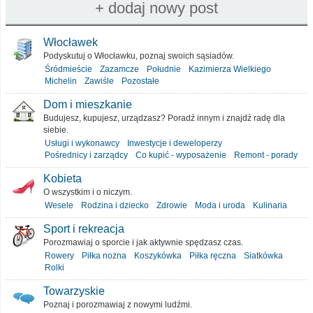
Włocławek
Podyskutuj o Włocławku, poznaj swoich sąsiadów.
Śródmieście
Zazamcze
Południe
Kazimierza Wielkiego
Michelin
Zawiśle
Pozostałe
Dom i mieszkanie
Budujesz, kupujesz, urządzasz? Poradź innym i znajdź radę dla
siebie.
Usługi i wykonawcy
Inwestycje i deweloperzy
Pośrednicy i zarządcy
Co kupić - wyposażenie
Remont - porady
Kobieta
O wszystkim i o niczym.
Wesele
Rodzina i dziecko
Zdrowie
Moda i uroda
Kulinaria
Sport i rekreacja
Porozmawiaj o sporcie i jak aktywnie spędzasz czas.
Rowery
Piłka nożna
Koszykówka
Piłka ręczna
Siatkówka
Rolki
Towarzyskie
Poznaj i porozmawiaj z nowymi ludźmi.