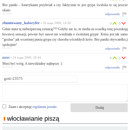
Bez paniki - Amerykanin przyleciał a czy faktycznie to jest grypa świńska to się jeszcze
okaże.
ID:4556
odpowiedz
zbuntowany_kaloryfer
• 24 maja 2009, 14:58
0
0
Gdzie masz tę niebezpieczną sytuację??? Gdyby nie to, że media za wszelką cenę poszukują
krwawej sensacji, pewnie byś nawet nie wiedziała o świńskiej grypie. Która jest tak samo
"groźna" jak wcześniej ptasia grypa czy choroba wściekłych krów. Bez paniki obywatelko;)
spokojnie!
ID:4557
odpowiedz
zxxc
• 24 maja 2009, 20:44
0
0
Musi być wróg. A niewidzialny najlepszy :)
ID:4564
odpowiedz
Znam i akceptuję
regulamin portalu
włocławianie piszą