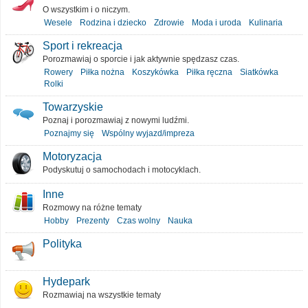
O wszystkim i o niczym.
Wesele
Rodzina i dziecko
Zdrowie
Moda i uroda
Kulinaria
Sport i rekreacja
Porozmawiaj o sporcie i jak aktywnie spędzasz czas.
Rowery
Piłka nożna
Koszykówka
Piłka ręczna
Siatkówka
Rolki
Towarzyskie
Poznaj i porozmawiaj z nowymi ludźmi.
Poznajmy się
Wspólny wyjazd/impreza
Motoryzacja
Podyskutuj o samochodach i motocyklach.
Inne
Rozmowy na różne tematy
Hobby
Prezenty
Czas wolny
Nauka
Polityka
Hydepark
Rozmawiaj na wszystkie tematy