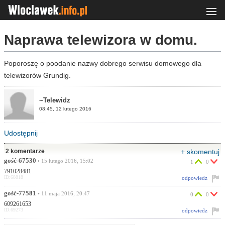
Naprawa telewizora w domu.
Poporoszę o poodanie nazwy dobrego serwisu domowego dla
telewizorów Grundig.
~Telewidz
08:45, 12 lutego 2016
Udostępnij
2 komentarze
+ skomentuj
gość-67530
• 15 lutego 2016, 15:02
1
0
791028481
ID:68818
odpowiedz
gość-77581
• 11 maja 2016, 20:47
0
0
609261653
ID:69273
odpowiedz