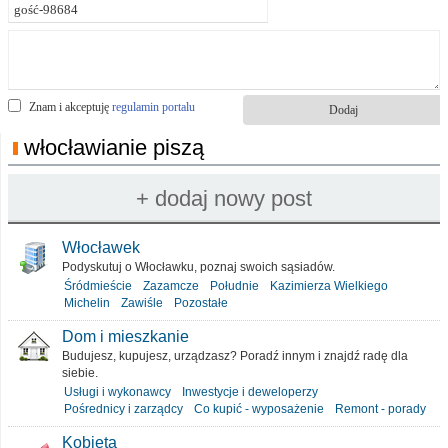
Znam i akceptuję
regulamin portalu
włocławianie piszą
Włocławek
Podyskutuj o Włocławku, poznaj swoich sąsiadów.
Śródmieście
Zazamcze
Południe
Kazimierza Wielkiego
Michelin
Zawiśle
Pozostałe
Dom i mieszkanie
Budujesz, kupujesz, urządzasz? Poradź innym i znajdź radę dla
siebie.
Usługi i wykonawcy
Inwestycje i deweloperzy
Pośrednicy i zarządcy
Co kupić - wyposażenie
Remont - porady
Kobieta