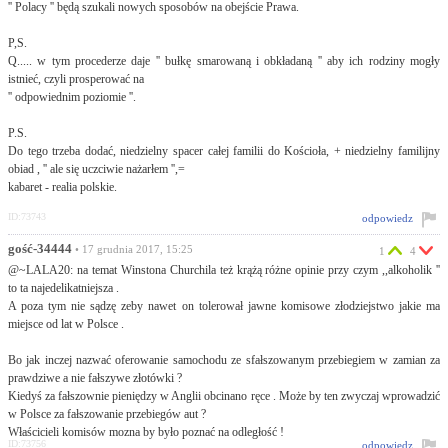
'' Polacy '' będą szukali nowych sposobów na obejście Prawa.
P,S.
Q..... w tym procederze daje '' bułkę smarowaną i obkładaną '' aby ich rodziny mogły
istnieć, czyli prosperować na
'' odpowiednim poziomie ''.
P.S.
Do tego trzeba dodać, niedzielny spacer całej familii do Kościoła, + niedzielny familijny
obiad , '' ale się uczciwie nażarłem '',=
kabaret - realia polskie.
ID:73743
odpowiedz
gość-34444
• 17 grudnia 2017, 15:25
1
4
@~LALA20: na temat Winstona Churchila też krążą różne opinie przy czym ,,alkoholik ''
to ta najedelikatniejsza .
A poza tym nie sądzę zeby nawet on tolerował jawne komisowe złodziejstwo jakie ma
miejsce od lat w Polsce .
Bo jak inczej nazwać oferowanie samochodu ze sfałszowanym przebiegiem w zamian za
prawdziwe a nie fałszywe złotówki ?
Kiedyś za fałszownie pieniędzy w Anglii obcinano ręce . Może by ten zwyczaj wprowadzić
w Polsce za fałszowanie przebiegów aut ?
Właścicieli komisów mozna by było poznać na odległość !
ID:73756
odpowiedz