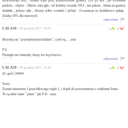
serwisowa(z olx) , ostatni wpis przy przekroczeniu granicy 120 tys km , po wymianie
pasków , olejów , filtrów stan igła , od kobiety rocznik 1912 , nie palone , klima na granicy
działała , jedyny taki , śliczny tylko wsiadać i jechać . Gwarancja za dodatkowa opłatą .
Znizka 10% dla naiwnych .
ID:73786
odpowiedz
LALA20
• 18 grudnia 2017, 16:55
2
0
Brzydzę się '' przeziębionymi ludżmi '', czyli sq......ymi.
P.S.
Pieniądz nie śmierdzi, hieny też żrą ścierwo.
ID:73789
odpowiedz
LALA20
• 18 grudnia 2017, 23:36
2
0
@~gość-34444:
Sorry.
Zostań ministrem { prawidłowego rządu }, i dojdż do porozumienia z władzami Iranu.
To są takie same '' panie '' jak P.iS. -uary.