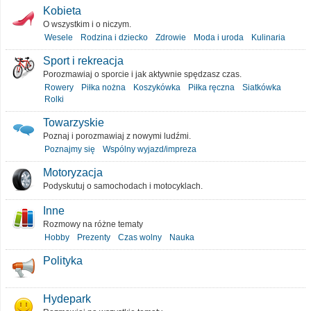
Kobieta
O wszystkim i o niczym.
Wesele
Rodzina i dziecko
Zdrowie
Moda i uroda
Kulinaria
Sport i rekreacja
Porozmawiaj o sporcie i jak aktywnie spędzasz czas.
Rowery
Piłka nożna
Koszykówka
Piłka ręczna
Siatkówka
Rolki
Towarzyskie
Poznaj i porozmawiaj z nowymi ludźmi.
Poznajmy się
Wspólny wyjazd/impreza
Motoryzacja
Podyskutuj o samochodach i motocyklach.
Inne
Rozmowy na różne tematy
Hobby
Prezenty
Czas wolny
Nauka
Polityka
Hydepark