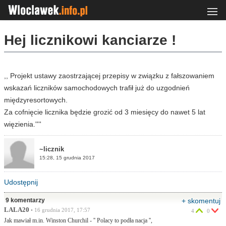
Hej licznikowi kanciarze !
,, Projekt ustawy zaostrzającej przepisy w związku z fałszowaniem
wskazań liczników samochodowych trafił już do uzgodnień
międzyresortowych.
Za cofnięcie licznika będzie grozić od 3 miesięcy do nawet 5 lat
więzienia.''''
~licznik
15:28, 15 grudnia 2017
Udostępnij
9 komentarzy
+ skomentuj
LALA20
• 16 grudnia 2017, 17:57
4
0
Jak mawiał m.in. Winston Churchil - '' Polacy to podła nacja '',