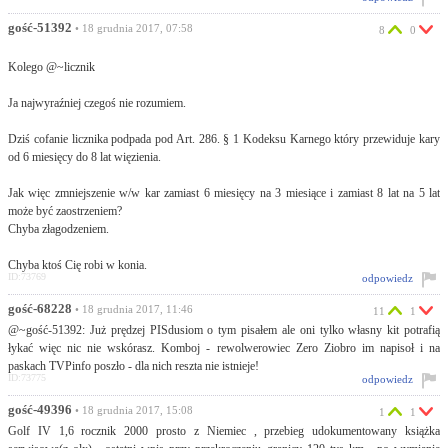
gość-51392
• 18 grudnia 2017, 07:58
8
0
Kolego @~licznik
Ja najwyraźniej czegoś nie rozumiem.
Dziś cofanie licznika podpada pod Art. 286. § 1 Kodeksu Karnego który przewiduje kary
od 6 miesięcy do 8 lat więzienia.
Jak więc zmniejszenie w/w kar zamiast 6 miesięcy na 3 miesiące i zamiast 8 lat na 5 lat
może być zaostrzeniem?
Chyba złagodzeniem.
Chyba ktoś Cię robi w konia.
ID:73769
odpowiedz
gość-68228
• 18 grudnia 2017, 11:46
11
1
@~gość-51392: Już prędzej PISdusiom o tym pisałem ale oni tylko własny kit potrafią
łykać więc nic nie wskórasz. Komboj - rewolwerowiec Zero Ziobro im napisoł i na
paskach TVPinfo poszło - dla nich reszta nie istnieje!
ID:73775
odpowiedz
gość-49396
• 18 grudnia 2017, 15:08
1
1
Golf IV 1,6 rocznik 2000 prosto z Niemiec , przebieg udokumentowany książka