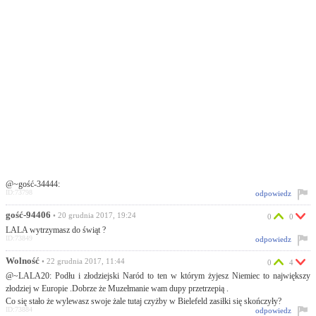
@~gość-34444:
ID:73798
odpowiedz
gość-94406
• 20 grudnia 2017, 19:24
0
0
LALA wytrzymasz do świąt ?
ID:73849
odpowiedz
Wolność
• 22 grudnia 2017, 11:44
0
4
@~LALA20: Podłu i złodziejski Naród to ten w którym żyjesz Niemiec to największy
złodziej w Europie .Dobrze że Muzełmanie wam dupy przetrzepią .
Co się stało że wylewasz swoje żale tutaj czyżby w Bielefeld zasiłki się skończyły?
ID:73884
odpowiedz