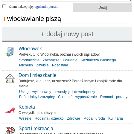
Znam i akceptuję
regulamin portalu
włocławianie piszą
Włocławek
Podyskutuj o Włocławku, poznaj swoich sąsiadów.
Śródmieście
Zazamcze
Południe
Kazimierza Wielkiego
Michelin
Zawiśle
Pozostałe
Dom i mieszkanie
Budujesz, kupujesz, urządzasz? Poradź innym i znajdź radę dla
siebie.
Usługi i wykonawcy
Inwestycje i deweloperzy
Pośrednicy i zarządcy
Co kupić - wyposażenie
Remont - porady
Kobieta
O wszystkim i o niczym.
Wesele
Rodzina i dziecko
Zdrowie
Moda i uroda
Kulinaria
Sport i rekreacja