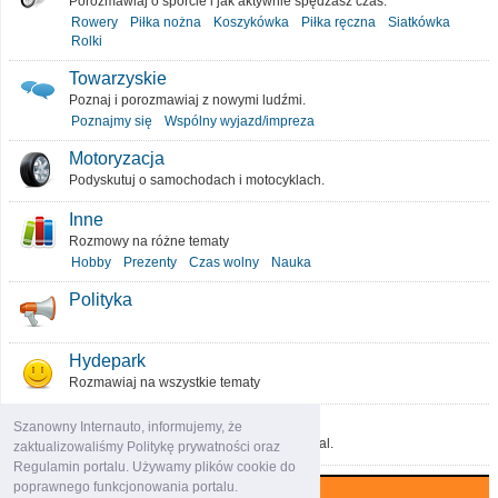
Porozmawiaj o sporcie i jak aktywnie spędzasz czas.
Rowery
Piłka nożna
Koszykówka
Piłka ręczna
Siatkówka
Rolki
Towarzyskie
Poznaj i porozmawiaj z nowymi ludźmi.
Poznajmy się
Wspólny wyjazd/impreza
Motoryzacja
Podyskutuj o samochodach i motocyklach.
Inne
Rozmowy na różne tematy
Hobby
Prezenty
Czas wolny
Nauka
Polityka
Hydepark
Rozmawiaj na wszystkie tematy
O portalu
Szanowny Internauto, informujemy, że
Podziel się pomysłami, które ulepszą portal.
zaktualizowaliśmy Politykę prywatności oraz
Regulamin portalu. Używamy plików cookie do
poprawnego funkcjonowania portalu.
Najczęściej komentowane (7 dni)