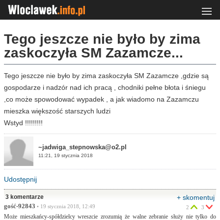
Tego jeszcze nie było by zima
zaskoczyła SM Zazamcze...
Tego jeszcze nie było by zima zaskoczyła SM Zazamcze ,gdzie są
gospodarze i nadzór nad ich pracą , chodniki pełne błota i śniegu
,co może spowodować wypadek , a jak wiadomo na Zazamczu
mieszka większość starszych ludzi
Wstyd !!!!!!!!!
~jadwiga_stepnowska@o2.pl
11:21, 19 stycznia 2018
Udostępnij
3 komentarze
+ skomentuj
gość-92843
• 19 stycznia 2018, 12:49
2
3
Może mieszkańcy-spółdzielcy wreszcie zrozumią że walne zebranie służy nie tylko do