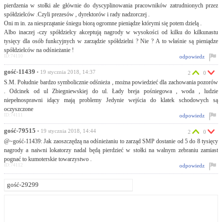
pierdzenia w stołki ale głównie do dyscyplinowania pracowników zatrudnionych przez
spółdzielców .Czyli prezesów , dyrektorów i rady nadzorczej .
Oni m in. za niesprzątanie śniegu biorą ogromne pieniądze którymi się potem dzielą .
Albo inaczej -czy spółdzielcy akceptują nagrody w wysokości od kilku do kilkunastu
tysięcy dla osób funkcyjnych w zarządzie spółdzielni ? Nie ? A to właśnie są pieniądze
spółdzielców na odśnieżanie !
ID:74110
odpowiedz
gość-11439
• 19 stycznia 2018, 14:37
2
0
S.M. Południe bardzo symbolicznie odśnieża , można powiedzieć dla zachowania pozorów
. Odcinek od ul Zbiegniewskiej do ul. Łady breja pośniegowa , woda , ludzie
niepełnosprawni idący mają problemy Jedynie wejścia do klatek schodowych są
oczyszczone
ID:74111
odpowiedz
gość-79515
• 19 stycznia 2018, 14:44
2
0
@~gość-11439: Jak zaoszczędzą na odśnieżaniu to zarząd SMP dostanie od 5 do 8 tysięcy
nagrody a naiwni lokatorzy nadal będą pierdzieć w stołki na walnym zebraniu zamiast
pognać to kumoterskie towarzystwo .
ID:74112
odpowiedz