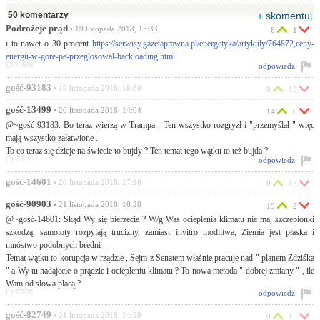
50 komentarzy
+ skomentuj
Podrożeje prąd
• 19 listopada 2018, 15:33
6
1
i to nawet o 30 procent
https://serwisy.gazetaprawna.pl/energetyka/artykuly/764872,ceny-
energii-w-gore-pe-przeglosowal-backloading.html
ID:77626
odpowiedz
gość-93183
• 19 listopada 2018, 18:30
0
13
gość-13499
• 20 listopada 2018, 14:04
14
0
@~gość-93183: Bo teraz wierzą w Trampa . Ten wszystko rozgryzł i "przemyślał " więc
mają wszystko załatwione .
To co teraz się dzieje na świecie to bujdy ? Ten temat tego wątku to też bujda ?
ID:77631
odpowiedz
gość-14601
• 20 listopada 2018, 17:16
0
13
gość-90903
• 21 listopada 2018, 10:28
19
2
@~gość-14601: Skąd Wy się bierzecie ? W/g Was ocieplenia klimatu nie ma, szczepionki
szkodzą, samoloty rozpylają trucizny, zamiast invitro modlitwa, Ziemia jest płaska i
mnóstwo podobnych bredni .
Temat wątku to korupcja w rządzie , Sejm z Senatem właśnie pracuje nad " planem Zdziśka
" a Wy tu nadajecie o prądzie i ociepleniu klimatu ? To nowa metoda " dobrej zmiany " , ile
Wam od słowa płacą ?
ID:77638
odpowiedz
gość-82749
• 21 listopada 2018, 14:29
0
15