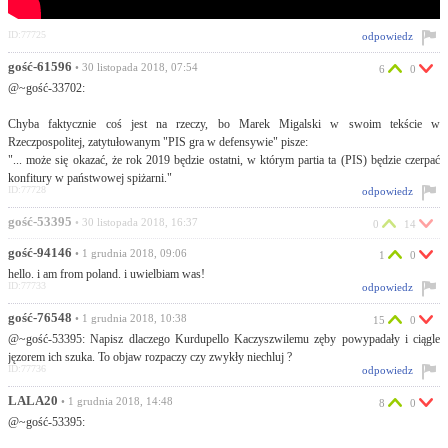
ID:77725
odpowiedz
gość-61596
• 30 listopada 2018, 07:54
6
0
@~gość-33702:
Chyba faktycznie coś jest na rzeczy, bo Marek Migalski w swoim tekście w
Rzeczpospolitej, zatytułowanym "PIS gra w defensywie" pisze:
"... może się okazać, że rok 2019 będzie ostatni, w którym partia ta (PIS) będzie czerpać
konfitury w państwowej spiżarni."
ID:77728
odpowiedz
gość-53395
• 30 listopada 2018, 16:37
0
14
gość-94146
• 1 grudnia 2018, 09:06
1
0
hello. i am from poland. i uwielbiam was!
ID:77733
odpowiedz
gość-76548
• 1 grudnia 2018, 10:38
15
0
@~gość-53395: Napisz dlaczego Kurdupello Kaczyszwilemu zęby powypadały i ciągle
jęzorem ich szuka. To objaw rozpaczy czy zwykły niechluj ?
ID:77736
odpowiedz
LALA20
• 1 grudnia 2018, 14:48
8
0
@~gość-53395: