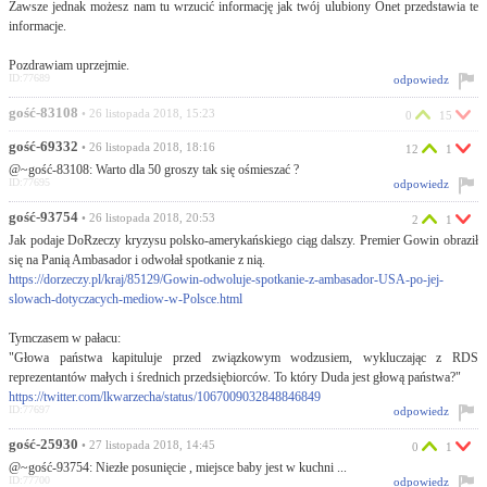
Zawsze jednak możesz nam tu wrzucić informację jak twój ulubiony Onet przedstawia te
informacje.
Pozdrawiam uprzejmie.
ID:77689
odpowiedz
gość-83108
• 26 listopada 2018, 15:23
0
15
gość-69332
• 26 listopada 2018, 18:16
12
1
@~gość-83108: Warto dla 50 groszy tak się ośmieszać ?
ID:77695
odpowiedz
gość-93754
• 26 listopada 2018, 20:53
2
1
Jak podaje DoRzeczy kryzysu polsko-amerykańskiego ciąg dalszy. Premier Gowin obraził
się na Panią Ambasador i odwołał spotkanie z nią.
https://dorzeczy.pl/kraj/85129/Gowin-odwoluje-spotkanie-z-ambasador-USA-po-jej-
slowach-dotyczacych-mediow-w-Polsce.html
Tymczasem w pałacu:
"Głowa państwa kapituluje przed związkowym wodzusiem, wykluczając z RDS
reprezentantów małych i średnich przedsiębiorców. To który Duda jest głową państwa?"
https://twitter.com/lkwarzecha/status/1067009032848846849
ID:77697
odpowiedz
gość-25930
• 27 listopada 2018, 14:45
0
1
@~gość-93754: Niezłe posunięcie , miejsce baby jest w kuchni ...
ID:77700
odpowiedz