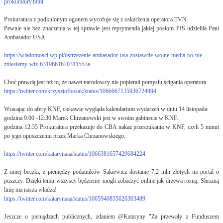
prokuratury.html
Prokuratura z podkulonym ogonem wycofuje się z oskarżenia operatora TVN.
Pewnie nie bez znaczenia w tej sprawie jest reprymenda jakiej posłom PIS udzieliła Pani
Ambasador USA.
https://wiadomosci.wp.pl/ostrzezenie-ambasador-usa-zostawcie-wolne-media-bo-nie-
zniesiemy-wiz-6319661670311553a
Choć prawdą jest też to, że nawet narodowcy nie popierali pomysłu ścigania operatora
https://twitter.com/krzysztofbosak/status/1066667135936724994
Wracając do afery KNF, ciekawie wygląda kalendarium wydarzeń w dniu 14 listopada:
godzina 9:00 -12:30 Marek Chrzanowski jest w swoim gabinecie w KNF.
godzina 12:35 Prokuratura przekazuje do CBA nakaz przeszukania w KNF, czyli 5 minut
po jego opuszczeniu przez Marka Chrzanowskiego.
https://twitter.com/katarynaaa/status/1066381657429684224
Z innej beczki, z pieniędzy podatników Sakiewicz dostanie 7,2 mln złotych na portal o
puszczy. Dzięki temu wszyscy będziemy mogli zobaczyć online jak drzewa rosną. Słuszną
linię ma nasza władza!
https://twitter.com/katarynaaa/status/1065940835626303489
Jeszcze o pieniądzach publicznych, zdaniem @Kataryny "Za przewały z Funduszem