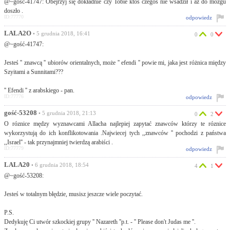
@~gość-41747: Obejrzyj się dokładnie czy Tobie ktoś czegoś nie wsadził i aż do mózgu
doszło .
ID:77770
odpowiedz
LALA2O
• 5 grudnia 2018, 16:41
0
0
@~gość-41747:
Jesteś '' znawcą '' ubiorów orientalnych, może '' efendi '' powie mi, jaka jest różnica między
Szyitami a Sunnitami???
'' Efendi '' z arabskiego - pan.
ID:77776
odpowiedz
gość-53208
• 5 grudnia 2018, 21:13
0
2
O róznice mędzy wyznawcami Allacha najlepiej zapytać znawców którzy te róznice
wykorzystują do ich konflikotowania .Najwiecej tych ,,znawców '' pochodzi z państwa
,,Israel'' - tak przynajmniej twierdzą arabiści .
ID:77779
odpowiedz
LALA20
• 6 grudnia 2018, 18:54
4
1
@~gość-53208:
Jesteś w totalnym błędzie, musisz jeszcze wiele poczytać.
P.S.
Dedykuję Ci utwór szkockiej grupy '' Nazareth ''p.t. - '' Please don't Judas me ''.