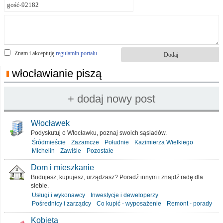
Znam i akceptuję
regulamin portalu
włocławianie piszą
Włocławek
Podyskutuj o Włocławku, poznaj swoich sąsiadów.
Śródmieście
Zazamcze
Południe
Kazimierza Wielkiego
Michelin
Zawiśle
Pozostałe
Dom i mieszkanie
Budujesz, kupujesz, urządzasz? Poradź innym i znajdź radę dla
siebie.
Usługi i wykonawcy
Inwestycje i deweloperzy
Pośrednicy i zarządcy
Co kupić - wyposażenie
Remont - porady
Kobieta