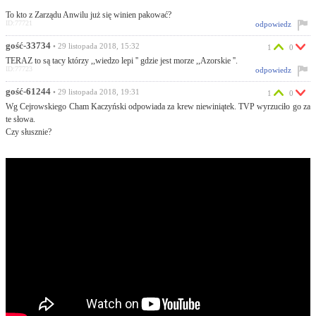
To kto z Zarządu Anwilu już się winien pakować?
ID:77721
odpowiedz
gość-33734
• 29 listopada 2018, 15:32
1
0
TERAZ to są tacy którzy ,,wiedzo lepi '' gdzie jest morze ,,Azorskie ''.
ID:77723
odpowiedz
gość-61244
• 29 listopada 2018, 19:31
1
0
Wg Cejrowskiego Cham Kaczyński odpowiada za krew niewiniątek. TVP wyrzuciło go za
te słowa.
Czy słusznie?