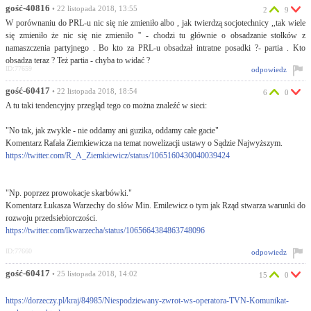
gość-40816
• 22 listopada 2018, 13:55
2
9
W porównaniu do PRL-u nic się nie zmieniło albo , jak twierdzą socjotechnicy ,,tak wiele
się zmieniło że nic się nie zmieniło '' - chodzi tu głównie o obsadzanie stołków z
namaszczenia partyjnego . Bo kto za PRL-u obsadzał intratne posadki ?- partia . Kto
obsadza teraz ? Też partia - chyba to widać ?
ID:77659
odpowiedz
gość-60417
• 22 listopada 2018, 18:54
6
0
A tu taki tendencyjny przegląd tego co można znaleźć w sieci:
"No tak, jak zwykle - nie oddamy ani guzika, oddamy całe gacie"
Komentarz Rafała Ziemkiewicza na temat nowelizacji ustawy o Sądzie Najwyższym.
https://twitter.com/R_A_Ziemkiewicz/status/1065160430040039424
"Np. poprzez prowokacje skarbówki."
Komentarz Łukasza Warzechy do słów Min. Emilewicz o tym jak Rząd stwarza warunki do
rozwoju przedsiebiorczości.
https://twitter.com/lkwarzecha/status/1065664384863748096
ID:77660
odpowiedz
gość-60417
• 25 listopada 2018, 14:02
15
0
https://dorzeczy.pl/kraj/84985/Niespodziewany-zwrot-ws-operatora-TVN-Komunikat-