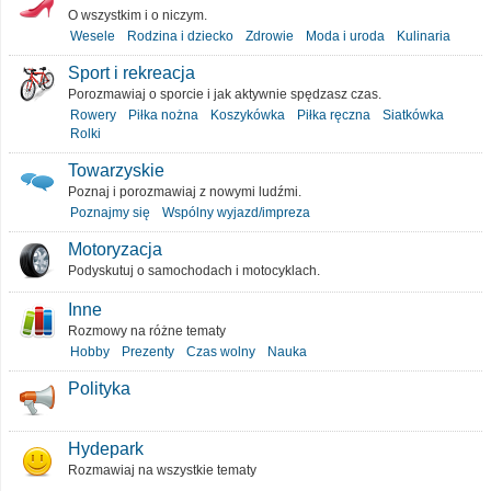
O wszystkim i o niczym.
Wesele
Rodzina i dziecko
Zdrowie
Moda i uroda
Kulinaria
Sport i rekreacja
Porozmawiaj o sporcie i jak aktywnie spędzasz czas.
Rowery
Piłka nożna
Koszykówka
Piłka ręczna
Siatkówka
Rolki
Towarzyskie
Poznaj i porozmawiaj z nowymi ludźmi.
Poznajmy się
Wspólny wyjazd/impreza
Motoryzacja
Podyskutuj o samochodach i motocyklach.
Inne
Rozmowy na różne tematy
Hobby
Prezenty
Czas wolny
Nauka
Polityka
Hydepark
Rozmawiaj na wszystkie tematy