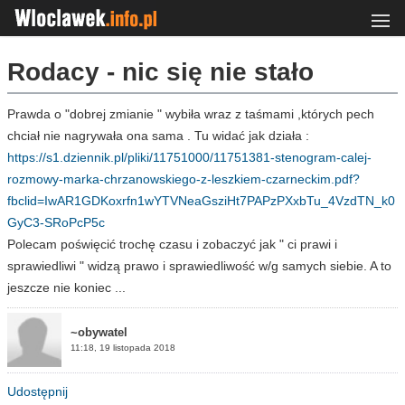
Rodacy - nic się nie stało
Prawda o "dobrej zmianie " wybiła wraz z taśmami ,których pech
chciał nie nagrywała ona sama . Tu widać jak działa :
https://s1.dziennik.pl/pliki/11751000/11751381-stenogram-calej-
rozmowy-marka-chrzanowskiego-z-leszkiem-czarneckim.pdf?
fbclid=IwAR1GDKoxrfn1wYTVNeaGsziHt7PAPzPXxbTu_4VzdTN_k0
GyC3-SRoPcP5c
Polecam poświęcić trochę czasu i zobaczyć jak " ci prawi i
sprawiedliwi " widzą prawo i sprawiedliwość w/g samych siebie. A to
jeszcze nie koniec ...
~obywatel
11:18, 19 listopada 2018
Udostępnij