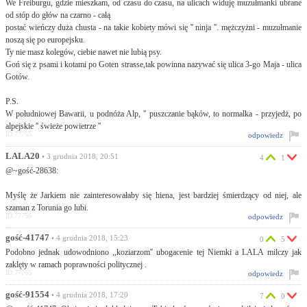
We Freiburgu, gdzie mieszkam, od czasu do czasu, na ulicach widuję muzułmanki ubrane
od stóp do głów na czarno - całą
postać wieńczy duża chusta - na takie kobiety mówi się '' ninja ''. mężczyżni - muzułmanie
noszą się po europejsku.
Ty nie masz kolegów, ciebie nawet nie lubią psy.
Goń się z psami i kotami po Goten strasse,tak powinna nazywać się ulica 3-go Maja - ulica
Gotów.
P.S.
W południowej Bawarii, u podnóża Alp, '' puszczanie bąków, to normalka - przyjedż, po
alpejskie '' świeże powietrze ''
ID:77755
odpowiedz
LALA20
• 3 grudnia 2018, 20:51
4
1
@~gość-28638:
Myślę że Jarkiem nie zainteresowałaby się hiena, jest bardziej śmierdzący od niej, ale
szaman z Torunia go lubi.
ID:77756
odpowiedz
gość-41747
• 4 grudnia 2018, 15:23
0
5
Podobno jednak udowodniono ,,koziarzom'' ubogacenie tej Niemki a LALA milczy jak
zaklęty w ramach poprawności politycznej .
ID:77765
odpowiedz
gość-91554
• 4 grudnia 2018, 17:20
7
0