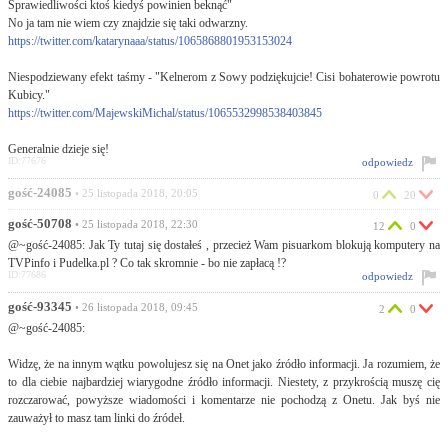
Sprawiedliwości ktoś kiedyś powinien beknąć"
No ja tam nie wiem czy znajdzie się taki odwarzny.
https://twitter.com/katarynaaa/status/1065868801953153024
Niespodziewany efekt taśmy - "Kelnerom z Sowy podziękujcie! Cisi bohaterowie powrotu
Kubicy."
https://twitter.com/MajewskiMichal/status/1065532998538403845
Generalnie dzieje się!
ID:77676
odpowiedz
gość-24085
• 25 listopada 2018, 20:05
0
20
gość-50708
• 25 listopada 2018, 22:30
12
0
@~gość-24085: Jak Ty tutaj się dostałeś , przecież Wam pisuarkom blokują komputery na
TVPinfo i Pudelka.pl ? Co tak skromnie - bo nie zapłacą !?
ID:77686
odpowiedz
gość-93345
• 26 listopada 2018, 09:45
2
0
@~gość-24085:
Widzę, że na innym wątku powolujesz się na Onet jako źródło informacji. Ja rozumiem, że
to dla ciebie najbardziej wiarygodne źródło informacji. Niestety, z przykrością muszę cię
rozczarować, powyższe wiadomości i komentarze nie pochodzą z Onetu. Jak byś nie
zauważył to masz tam linki do źródeł.