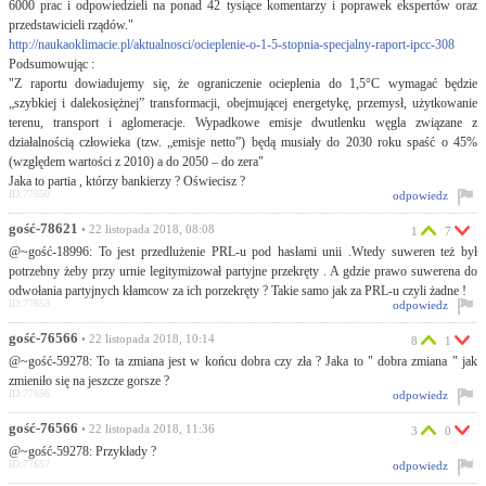
6000 prac i odpowiedzieli na ponad 42 tysiące komentarzy i poprawek ekspertów oraz
przedstawicieli rządów."
http://naukaoklimacie.pl/aktualnosci/ocieplenie-o-1-5-stopnia-specjalny-raport-ipcc-308
Podsumowując :
"Z raportu dowiadujemy się, że ograniczenie ocieplenia do 1,5°C wymagać będzie
„szybkiej i dalekosiężnej” transformacji, obejmującej energetykę, przemysł, użytkowanie
terenu, transport i aglomeracje. Wypadkowe emisje dwutlenku węgla związane z
działalnością człowieka (tzw. „emisje netto”) będą musiały do 2030 roku spaść o 45%
(względem wartości z 2010) a do 2050 – do zera"
Jaka to partia , którzy bankierzy ? Oświecisz ?
ID:77650
odpowiedz
gość-78621
• 22 listopada 2018, 08:08
1
7
@~gość-18996: To jest przedlużenie PRL-u pod hasłami unii .Wtedy suweren też był
potrzebny żeby przy urnie legitymizował partyjne przekręty . A gdzie prawo suwerena do
odwołania partyjnych kłamcow za ich porzekręty ? Takie samo jak za PRL-u czyli żadne !
ID:77653
odpowiedz
gość-76566
• 22 listopada 2018, 10:14
8
1
@~gość-59278: To ta zmiana jest w końcu dobra czy zła ? Jaka to " dobra zmiana " jak
zmieniło się na jeszcze gorsze ?
ID:77656
odpowiedz
gość-76566
• 22 listopada 2018, 11:36
3
0
@~gość-59278: Przykłady ?
ID:77657
odpowiedz