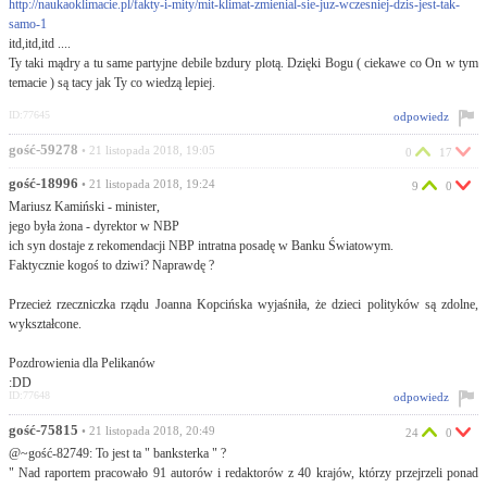
http://naukaoklimacie.pl/fakty-i-mity/mit-klimat-zmienial-sie-juz-wczesniej-dzis-jest-tak-
samo-1
itd,itd,itd ....
Ty taki mądry a tu same partyjne debile bzdury plotą. Dzięki Bogu ( ciekawe co On w tym
temacie ) są tacy jak Ty co wiedzą lepiej.
ID:77645
odpowiedz
gość-59278
• 21 listopada 2018, 19:05
0
17
gość-18996
• 21 listopada 2018, 19:24
9
0
Mariusz Kamiński - minister,
jego była żona - dyrektor w NBP
ich syn dostaje z rekomendacji NBP intratna posadę w Banku Światowym.
Faktycznie kogoś to dziwi? Naprawdę ?
Przecież rzeczniczka rządu Joanna Kopcińska wyjaśniła, że dzieci polityków są zdolne,
wykształcone.
Pozdrowienia dla Pelikanów
:DD
ID:77648
odpowiedz
gość-75815
• 21 listopada 2018, 20:49
24
0
@~gość-82749: To jest ta " banksterka " ?
" Nad raportem pracowało 91 autorów i redaktorów z 40 krajów, którzy przejrzeli ponad