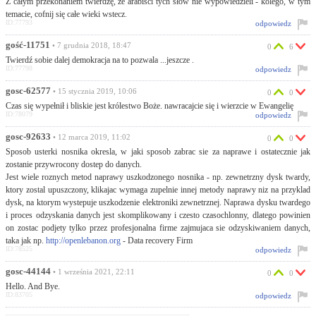
Z całym przekonaniem twierdzę, że arabiści tych słów nie wypowiedzieli - kolego, w tym
temacie, cofnij się całe wieki wstecz.
ID:77793
odpowiedz
gość-11751
• 7 grudnia 2018, 18:47
0
6
Twierdź sobie dalej demokracja na to pozwala ...jeszcze .
ID:77798
odpowiedz
gosc-62577
• 15 stycznia 2019, 10:06
0
0
Czas się wypełnił i bliskie jest królestwo Boże. nawracajcie się i wierzcie w Ewangelię
ID:78079
odpowiedz
gosc-92633
• 12 marca 2019, 11:02
0
0
Sposob usterki nosnika okresla, w jaki sposob zabrac sie za naprawe i ostatecznie jak
zostanie przywrocony dostep do danych.
Jest wiele roznych metod naprawy uszkodzonego nosnika - np. zewnetrzny dysk twardy,
ktory zostal upuszczony, klikajac wymaga zupelnie innej metody naprawy niz na przyklad
dysk, na ktorym wystepuje uszkodzenie elektroniki zewnetrznej. Naprawa dysku twardego
i proces odzyskania danych jest skomplikowany i czesto czasochlonny, dlatego powinien
on zostac podjety tylko przez profesjonalna firme zajmujaca sie odzyskiwaniem danych,
taka jak np.
http://openlebanon.org
- Data recovery Firm
ID:78525
odpowiedz
gosc-44144
• 1 września 2021, 22:11
0
0
Hello. And Bye.
ID:83705
odpowiedz