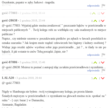
Oszołomie, popatrz w zęby Jarkowi - tragedia.
ID:77741
odpowiedz
gość-77003
• 2 grudnia 2018, 08:44
0
12
gość-28638
• 2 grudnia 2018, 23:44
8
0
@~gość-77003: Wyjaśnij gdzie można zrealizować " puszczanie bąków w prześcieradła w
miejscach publicznych " . Twój kolega robi za wielbłąda czy sala osadzonych to miejsce
publiczne ?
Napisz , czy mielenie ozorem w poszukiwaniu pieńków po zębach w ławach poselskich to
oznaka szacunku ? Jak krajem może rządzić człowieczek bez higieny i kultury osobistej ?
Widząc jego resztki zębów wyobraz sobie jego prześcieradło , już ? , te ślady to nie po
bąkach. A jak wstanie to znów Tobą porządzi ,fajnie, nie ?
ID:77749
odpowiedz
gość-87886
• 3 grudnia 2018, 15:46
1
4
@~gość-28638: Możesz to poznać z autopsji idąc za takim prześcieradłewm i ręcznikiem ...
ID:77752
odpowiedz
LALA20
• 3 grudnia 2018, 20:44
5
1
@~gość-77003:
Nigdy w Hamburgu nie byłem - twój wyimaginowany kolega, po prostu kłamie.
Śniadych mężczyzn w prześcieradłach i z ręcznikami na głowach można m.in. spotkać na ''
suku '' - { czyt. bazar } w Damaszku,
Ammanie, Bagdadzie.