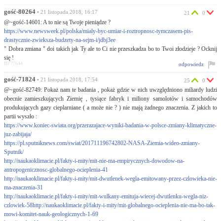
gość-80264
• 21 listopada 2018, 16:17
21
0
@~gość-14601: A to nie są Twoje pieniądze ?
https://www.newsweek.pl/polska/mialy-byc-umiar-i-roztropnosc-tymczasem-pis-
drastycznie-zwieksza-budzety-na-sejm-i/jdbj3ee
" Dobra zmiana " doi takich jak Ty ale to Ci nie przeszkadza bo to Twoi złodzieje ? Ocknij
się !
ID:77644
odpowiedz
gość-71824
• 21 listopada 2018, 17:54
25
0
@~gość-82749: Pokaż nam te badania , pokaż gdzie w nich uwzględniono miliardy ludzi
obecnie zamieszkujących Ziemię , tysiące fabryk i miliony samolotów i samochodów
produkujących gazy cieplarniane ( a może nie ? ) nie mają żadnego znaczenia. Z jakich to
partii wyszło :
https://www.koniec-swiata.org/przerazajace-wyniki-badania-w-polsce-zmiany-klimatyczne-
juz-zabijaja/
https://pl.sputniknews.com/swiat/201711196742802-NASA-Ziemia-wideo-zmiany-
Sputnik/
http://naukaoklimacie.pl/fakty-i-mity/mit-nie-ma-empirycznych-dowodow-na-
antropogenicznosc-globalnego-ocieplenia-41
http://naukaoklimacie.pl/fakty-i-mity/mit-dwutlenek-wegla-emitowany-przez-czlowieka-nie-
ma-znaczenia-31
http://naukaoklimacie.pl/fakty-i-mity/mit-wulkany-emituja-wiecej-dwutlenku-wegla-niz-
czlowiek-58http://naukaoklimacie.pl/fakty-i-mity/mit-globalnego-ocieplenia-nie-ma-bo-tak-
mowi-komitet-nauk-geologicznych-1-69