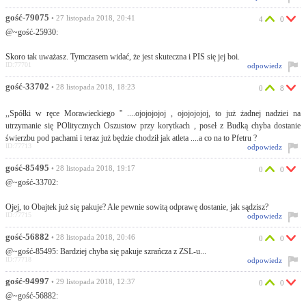
gość-79075
• 27 listopada 2018, 20:41
4
0
@~gość-25930:
Skoro tak uważasz. Tymczasem widać, że jest skuteczna i PIS się jej boi.
ID:77701
odpowiedz
gość-33702
• 28 listopada 2018, 18:23
0
8
,,Spółki w ręce Morawieckiego '' ....ojojojojoj , ojojojojoj, to już żadnej nadziei na
utrzymanie się POlitycznych Oszustow przy korytkach , poseł z Budką chyba dostanie
świerzbu pod pachami i teraz już będzie chodził jak atleta ....a co na to Pfetru ?
ID:77713
odpowiedz
gość-85495
• 28 listopada 2018, 19:17
0
0
@~gość-33702:
Ojej, to Obajtek już się pakuje? Ale pewnie sowitą odprawę dostanie, jak sądzisz?
ID:77715
odpowiedz
gość-56882
• 28 listopada 2018, 20:46
0
0
@~gość-85495: Bardziej chyba się pakuje szrańcza z ZSL-u...
ID:77718
odpowiedz
gość-94997
• 29 listopada 2018, 12:37
0
0
@~gość-56882: