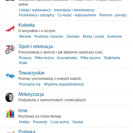
siebie.
Usługi i wykonawcy
Inwestycje i deweloperzy
Pośrednicy i zarządcy
Co kupić - wyposażenie
Remont - porady
Kobieta
O wszystkim i o niczym.
Wesele
Rodzina i dziecko
Zdrowie
Moda i uroda
Kulinaria
Sport i rekreacja
Porozmawiaj o sporcie i jak aktywnie spędzasz czas.
Rowery
Piłka nożna
Koszykówka
Piłka ręczna
Siatkówka
Rolki
Towarzyskie
Poznaj i porozmawiaj z nowymi ludźmi.
Poznajmy się
Wspólny wyjazd/impreza
Motoryzacja
Podyskutuj o samochodach i motocyklach.
Inne
Rozmowy na różne tematy
Hobby
Prezenty
Czas wolny
Nauka
Polityka