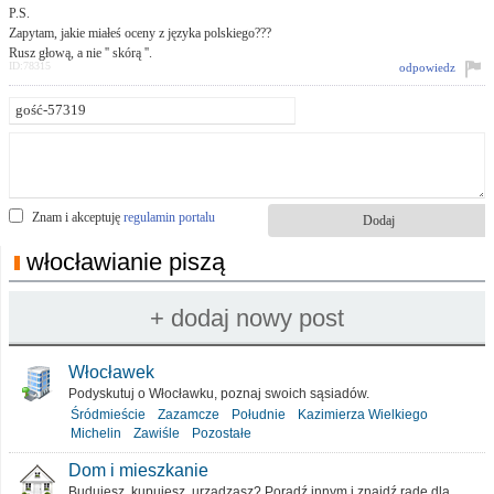
P.S.
Zapytam, jakie miałeś oceny z języka polskiego???
Rusz głową, a nie '' skórą ''.
ID:78315
odpowiedz
Znam i akceptuję
regulamin portalu
włocławianie piszą
Włocławek
Podyskutuj o Włocławku, poznaj swoich sąsiadów.
Śródmieście
Zazamcze
Południe
Kazimierza Wielkiego
Michelin
Zawiśle
Pozostałe
Dom i mieszkanie
Budujesz, kupujesz, urządzasz? Poradź innym i znajdź radę dla