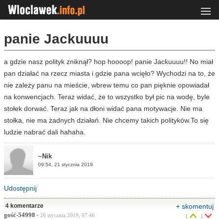
panie Jackuuuu
a gdzie nasz polityk zniknął? hop hoooop! panie Jackuuuu!! No miał
pan działać na rzecz miasta i gdzie pana wcięło? Wychodzi na to, że
nie zależy panu na mieście, wbrew temu co pan pięknie opowiadał
na konwencjach. Teraz widać, że to wszystko był pic na wodę, byle
stołek dorwać. Teraz jak na dłoni widać pana motywacje. Nie ma
stołka, nie ma żadnych działań. Nie chcemy takich polityków.To się
ludzie nabrać dali hahaha.
~Nik
09:54, 21 stycznia 2019
Udostępnij
4 komentarze
+ skomentuj
gość-54998
• 26 stycznia 2019, 07:46
1
1