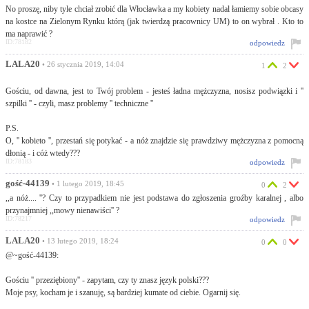
No proszę, niby tyle chciał zrobić dla Włocławka a my kobiety nadal łamiemy sobie obcasy
na kostce na Zielonym Rynku którą (jak twierdzą pracownicy UM) to on wybrał . Kto to
ma naprawić ?
ID:78182
odpowiedz
LALA20
• 26 stycznia 2019, 14:04
1
2
Gościu, od dawna, jest to Twój problem - jesteś ładna mężczyzna, nosisz podwiązki i ''
szpilki '' - czyli, masz problemy '' techniczne ''
P.S.
O, '' kobieto '', przestań się potykać - a nóż znajdzie się prawdziwy mężczyzna z pomocną
dłonią - i cóż wtedy???
ID:78183
odpowiedz
gość-44139
• 1 lutego 2019, 18:45
0
2
,,a nóż.... ''? Czy to przypadkiem nie jest podstawa do zgłoszenia groźby karalnej , albo
przynajmniej ,,mowy nienawiści'' ?
ID:78217
odpowiedz
LALA20
• 13 lutego 2019, 18:24
0
0
@~gość-44139:
Gościu '' przeziębiony'' - zapytam, czy ty znasz język polski???
Moje psy, kocham je i szanuję, są bardziej kumate od ciebie. Ogarnij się.