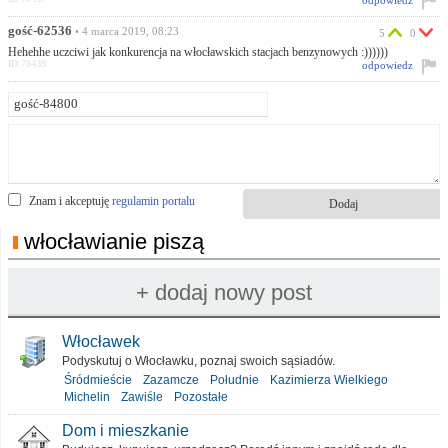
odpowiedz
gość-62536
• 4 marca 2019, 08:23
5
0
Hehehhe uczciwi jak konkurencja na włocławskich stacjach benzynowych :))))))
ID:78439
odpowiedz
Znam i akceptuję
regulamin portalu
włocławianie piszą
Włocławek
Podyskutuj o Włocławku, poznaj swoich sąsiadów.
Śródmieście
Zazamcze
Południe
Kazimierza Wielkiego
Michelin
Zawiśle
Pozostałe
Dom i mieszkanie