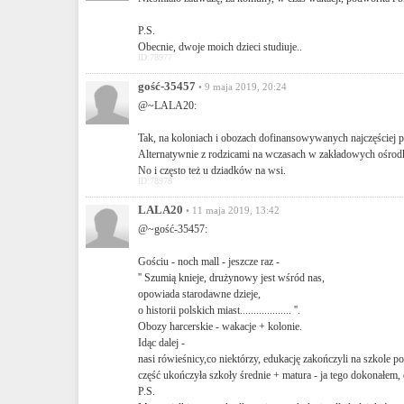
P.S.
Obecnie, dwoje moich dzieci studiuje..
ID:78977
gość-35457
• 9 maja 2019, 20:24
@~LALA20:
Tak, na koloniach i obozach dofinansowywanych najczęściej p
Alternatywnie z rodzicami na wczasach w zakładowych ośro
No i często też u dziadków na wsi.
ID:78978
LALA20
• 11 maja 2019, 13:42
@~gość-35457:
Gościu - noch mall - jeszcze raz -
'' Szumią knieje, drużynowy jest wśród nas,
opowiada starodawne dzieje,
o historii polskich miast................... ''.
Obozy harcerskie - wakacje + kolonie.
Idąc dalej -
nasi rówieśnicy,co niektórzy, edukację zakończyli na szkole p
część ukończyła szkoły średnie + matura - ja tego dokonałem, c
P.S.