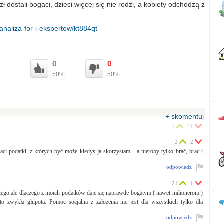
ł dostali bogaci, dzieci więcej się nie rodzi, a kobiety odchodzą z
analiza-for-i-ekspertow/kt884qt
0
0
50%
50%
+ skomentuj
1
21
2
2
i podatki, z których być może kiedyś ja skorzystam... a nieroby tylko brać, brać i
odpowiedz
21
1
nego ale dlaczego z moich podatków daje się naprawde bogatym ( nawet milionerom )
 to zwykła głupota. Pomoc socjalna z założenia nie jest dla wszystkich tylko dla
odpowiedz