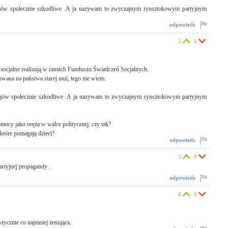
jologów społecznie szkodliwe .A ja nazywam to zwyczajnym rynsztokowym partyjnym
odpowiedz
3
0
y socjalne realizują w ramach Funduszu Świadczeń Socjalnych.
ana na państwa starej unii, tego nie wiem.
jologów społecznie szkodliwe .A ja nazywam to zwyczajnym rynsztokowym partyjnym
ocy jako oręża w walce politycznej, czy tak?
które pomagają dzieci?
odpowiedz
5
0
rtyjnej propagandy .
odpowiedz
8
0
tycznie co najmniej żenująca.