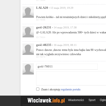
ID:79004
LALA20
• 13 maja 2019, 19:29
Powiem krótko - żal mi terażniiejszych dzieci i młodzieży,spę
ID:79048
gość-26231
• 14 maja 2019, 17:38
@~LALA20: Ale po wprowadzeniu 500+ tych dzieci w wakacje n
ID:79064
gość-40235
• 16 maja 2019, 08:11
Prawo dawno ,dawno temu byla inna bajka lata 90 wychowalis
nie tak wyglada zeczywistosc czlowieka
ID:79074
Znam i akceptuję
regulamin portalu
Wiadomości
Sport
Ogło