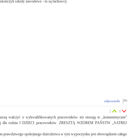
 skończyli szkoły zawodowe - to są fachowcy.
odpowiedz
2
0
zą walczyć o wykwalifikowanych pracowników też stosują te ,,komunistyczne''
rialnej dla rodzin I DZIECI pracowników .ZRESZTĄ WZOREM PAŃSTW ,,SATREJ
im prawdziwego spokojnego dzieciństwa w tym wypoczynku jest obowiązkiem całego