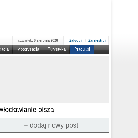
czwartek,
6 sierpnia 2026
Zaloguj
Zarejestruj
kacja
Motoryzacja
Turystyka
Pracuj.pl
włocławianie piszą