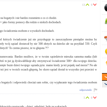
13
0
na bogatych i nie bardzo rozumiem o co ci chodzi.
+ jako formy pomocy dla rodzin o niskich dochodach.
 tego świadczenia osobom o wysokich dochodach.
których świadczenie już nie przysługuje to zaoszczędzone pieniądze można by
tedy twój sąsiad dostawał by nie 500 złotych na dziecko ale na przykład 550. Czyli
łotych! To czemu piszesz, że to głupota ?!?
 rozumowania. Bardzo możliwe, że w twoim sąsiedztwie mieszka samotna matka (lub
 Dziś to już ją dyskwalifikuje aby otrzymywać świadczenie 500+ dla swojego dziecka.
ięte buzie dzieci twojego sąsiada pyta: mamo kiedy ja też pojadę nad morze? No ale
eż jest w twoich oczach głupotą, bo skoro sąsiad dostał to wszystko jest przecież w
a bogatych i odpowiedz chociaż sam sobie, czy wypłacanie tego świadczenia osobom
odpowiedz
5
0
okowiska pustoszały - dzieci, młodzież, były na wakacjach.