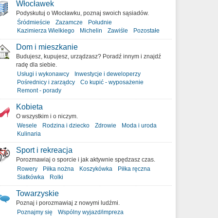
Włocławek
Podyskutuj o Włocławku, poznaj swoich sąsiadów.
Śródmieście
Zazamcze
Południe
Kazimierza Wielkiego
Michelin
Zawiśle
Pozostałe
Dom i mieszkanie
Budujesz, kupujesz, urządzasz? Poradź innym i znajdź
radę dla siebie.
Usługi i wykonawcy
Inwestycje i deweloperzy
Pośrednicy i zarządcy
Co kupić - wyposażenie
Remont - porady
Kobieta
O wszystkim i o niczym.
Wesele
Rodzina i dziecko
Zdrowie
Moda i uroda
Kulinaria
Sport i rekreacja
Porozmawiaj o sporcie i jak aktywnie spędzasz czas.
Rowery
Piłka nożna
Koszykówka
Piłka ręczna
Siatkówka
Rolki
Towarzyskie
Poznaj i porozmawiaj z nowymi ludźmi.
Poznajmy się
Wspólny wyjazd/impreza