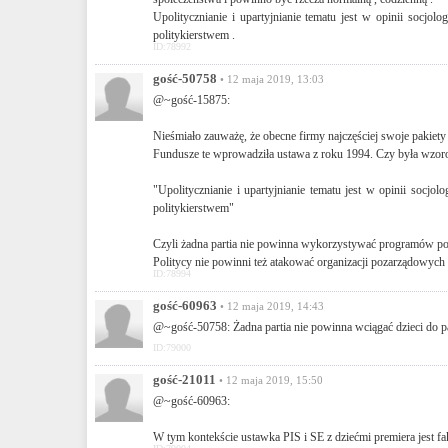
Upolitycznianie i upartyjnianie tematu jest w opinii soc
politykierstwem .
ID:78992
gość-50758
• 12 maja 2019, 13:03
@~gość-15875:
Nieśmiało zauważę, że obecne firmy najczęściej swoje pakiet
Fundusze te wprowadziła ustawa z roku 1994. Czy była wzorow
"Upolitycznianie i upartyjnianie tematu jest w opinii soc
politykierstwem"
Czyli żadna partia nie powinna wykorzystywać programów pom
Politycy nie powinni też atakować organizacji pozarządowych 
ID:78994
gość-60963
• 12 maja 2019, 14:43
@~gość-50758: Żadna partia nie powinna wciągać dzieci do pa
ID:79000
gość-21011
• 12 maja 2019, 15:50
@~gość-60963:
W tym kontekście ustawka PIS i SE z dziećmi premiera jest fak