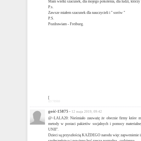
Mam wielki szacunek, dla mojego pokolenia, dla ludzi, którzy
P.s.
Zawsze miałem szacunek dla nauczycieli i '' sorów ''
P.S.
Pozdrawiam - Freiburg.
[
ID:78988
gość-15875
• 12 maja 2019, 09:42
@~LALA20: Nieśmiało zauważę że obecnie firmy które mus
metody w postaci pakietów socjalnych i pomocy mate
UNII''.
Dzieci są przyszłością KAŻDEGO narodu więc zapwenienie 
społeczeństwa i powinno być rzecza normalną , codzienną .