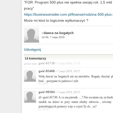
"FOR: Program 500 plus nie spełnia swojej roli. 1,5 mld z
pracy"
https://businessinsider.com.pl/finanse/rodzina-500-plus-
Może mi ktoś to logicznie wytłumaczyć ?
~dawca na bogatych
14:09, 7 maja 2019
Udostępnij
14 komentarzy
gość-81730
• 7 maja 2019, 17:53
pokaż wpis
gość-85468
• 7 maja 2019, 18:27
Wolę dawać na bogatych niż na nierobów. Bogaty chociaż płac
brać... porypane to państwo i tyle
ID:78962
gość-99584
• 7 maja 2019, 20:57
@~gość-81730: A co ma piernik ....? Nie uważam się za bied
zasiłek na dzieci to przy stanie służby zdrowia , oświaty
potrzebujących pomocy więc o czym Ty ch....sz?
ID:78964