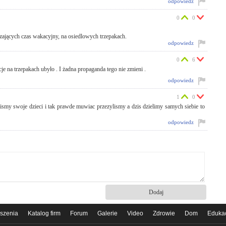
odpowiedz
0
0
dzających czas wakacyjny, na osiedlowych trzepakach.
odpowiedz
0
6
a trzepakach ubyło . I żadna propaganda tego nie zmieni .
odpowiedz
1
0
my swoje dzieci i tak prawde muwiac przezylismy a dzis dzielimy samych siebie to
odpowiedz
szenia
Katalog firm
Forum
Galerie
Video
Zdrowie
Dom
Eduka