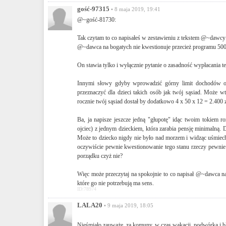
gość-97315
• 8 maja 2019, 19:41
@~gość-81730:
Tak czytam to co napisałeś w zestawieniu z tekstem @~dawcy 
@~dawca na bogatych nie kwestionuje przecież programu 500
On stawia tylko i wyłącznie pytanie o zasadność wypłacania
Innymi słowy gdyby wprowadzić górny limit dochodów od 
przeznaczyć dla dzieci takich osób jak twój sąsiad. Może w
rocznie twój sąsiad dostał by dodatkowo 4 x 50 x 12 = 2.400 z
Ba, ja napisze jeszcze jedną "głupotę" idąc twoim tokiem
ojciec) z jednym dzieckiem, która zarabia pensję minimalną.
Może to dziecko nigdy nie było nad morzem i widząc uśmiechn
oczywiście pewnie kwestionowanie tego stanu rzeczy pewnie t
porządku czyż nie?
Więc może przeczytaj na spokojnie to co napisał @~dawca n
które go nie potrzebują ma sens.
ID:78974
LALA20
• 9 maja 2019, 18:05
Nieśmiało zauważę, za komuny, w czas wakacji, podwórka i bl