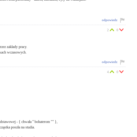
odpowiedz
2
0
rzez zakłady pracy.
dkach wczasowych.
odpowiedz
4
0
odstawowej - { chwała '' bohaterom "" },
ząstka poszła na studia.