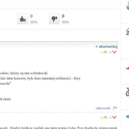
0
0
50%
50%
+ skomentuj
1
0
ćwoków, którzy się tam wybudowali.
ać żabie koncerty, było dużo naturalnej roślinności - flory.
, prawda?
k ziemi.
odpowiedz
4
0
 wody.. Kiedyś źródła te zasilały one także jezioro Łuba. Przy drodze do jeziora istniał