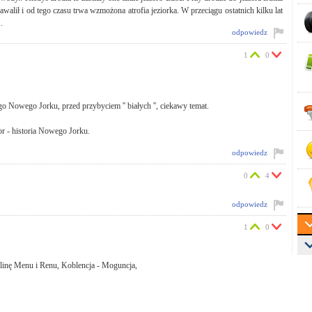
 zawalił i od tego czasu trwa wzmożona atrofia jeziorka. W przeciągu ostatnich kilku lat
.
odpowiedz
1
0
o Nowego Jorku, przed przybyciem '' białych '', ciekawy temat.
or - historia Nowego Jorku.
odpowiedz
0
4
odpowiedz
1
0
olinę Menu i Renu, Koblencja - Moguncja,