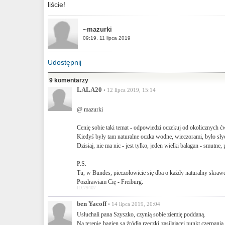
liście!
~mazurki
09:19, 11 lipca 2019
Udostępnij
9 komentarzy
LALA20
• 12 lipca 2019, 15:14
@ mazurki
Cenię sobie taki temat - odpowiedzi oczekuj od okolicznych 
Kiedyś były tam naturalne oczka wodne, wieczorami, było słych
Dzisiaj, nie ma nic - jest tylko, jeden wielki bałagan - smutne
P.S.
Tu, w Bundes, pieczołowicie się dba o każdy naturalny skrawe
Pozdrawiam Cię - Freiburg.
ID:79407
ben Yacoff
• 14 lipca 2019, 20:04
Usłuchali pana Szyszko, czynią sobie ziemię poddaną.
Na terenie bagien są źródła rzeczki zasilającej punkt czerpania