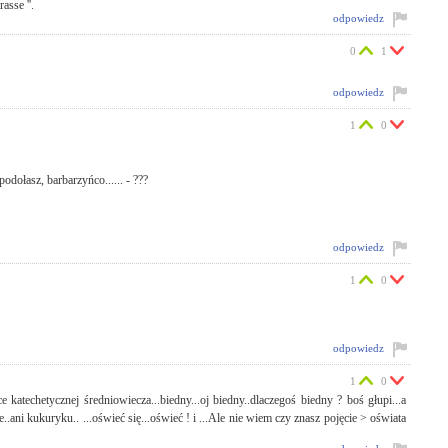
asse ''.
odpowiedz
0
1
odpowiedz
1
0
podołasz, barbarzyńco...... - ???
odpowiedz
1
0
odpowiedz
1
0
katechetycznej średniowiecza...biedny...oj biedny..dlaczegoś biedny ? boś głupi...a
..ani kukuryku.. ...oświeć się...oświeć ! i ...Ale nie wiem czy znasz pojęcie > oświata