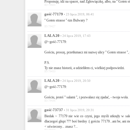
Proponuję, idż na spacer, nad Zgłowiączkę, albo, na '' Goten str
ID:79425
gość-77179
• 23 lipca 2019, 06:41
'' Goten strasse ''-tzn Bulwary ?
ID:79427
LALA 20
• 24 lipca 2019, 17:43
@~gość-77179:
Gościu, proszę, przetłumacz mi nazwę ulicy '' Goten strasse '', 
P.S.
Ty nie znasz historii, a udzieliłem ci, wielkiej podpowiedzi.
ID:79433
LALA 20
• 24 lipca 2019, 20:50
@~gość-77179:
Gościu, jesteś '' salami '', i pozwalasz się zjadać, - twoja wola.
ID:79436
gość-73737
• 31 lipca 2019, 20:31
Biedak ~ 77179 nie wie co czyni, jego myśli utknęły w salce 
dlaczegoś głupi ??? boś biedny :( gościu 77179...ani be, ani me
< oświecony... znasz ?...
ID:79450