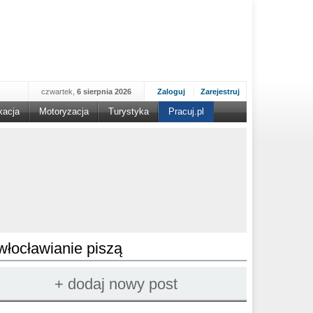
czwartek,
6 sierpnia 2026
Zaloguj
Zarejestruj
kacja
Motoryzacja
Turystyka
Pracuj.pl
włocławianie piszą