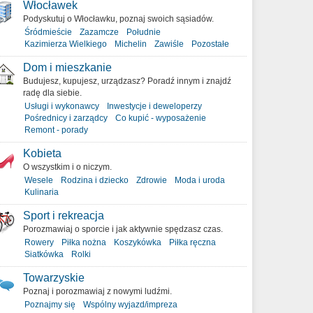
Włocławek
Podyskutuj o Włocławku, poznaj swoich sąsiadów.
Śródmieście
Zazamcze
Południe
Kazimierza Wielkiego
Michelin
Zawiśle
Pozostałe
Dom i mieszkanie
Budujesz, kupujesz, urządzasz? Poradź innym i znajdź
radę dla siebie.
Usługi i wykonawcy
Inwestycje i deweloperzy
Pośrednicy i zarządcy
Co kupić - wyposażenie
Remont - porady
Kobieta
O wszystkim i o niczym.
Wesele
Rodzina i dziecko
Zdrowie
Moda i uroda
Kulinaria
Sport i rekreacja
Porozmawiaj o sporcie i jak aktywnie spędzasz czas.
Rowery
Piłka nożna
Koszykówka
Piłka ręczna
Siatkówka
Rolki
Towarzyskie
Poznaj i porozmawiaj z nowymi ludźmi.
Poznajmy się
Wspólny wyjazd/impreza