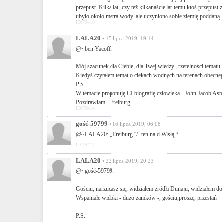
przepust. Kilka lat, czy też kilkanaście lat temu ktoś przepust
ubyło około metra wody. ale uczyniono sobie ziemię poddaną..
ID:79410
LALA20
• 15 lipca 2019, 19:14
@~ben Yacoff:
Mój szacunek dla Ciebie, dla Twej wiedzy., rzetelności tematu.
Kiedyś czytałem temat o ciekach wodnych na terenach obecneg
P.S.
W temacie proponuję CI biografię człowieka - John Jacob Ast
Pozdrawiam - Freiburg.
ID:79414
gość-59799
• 16 lipca 2019, 06:08
@~LALA20: ,,Freiburg.''/ -ten na d Wisłą ?
ID:79417
LALA20
• 22 lipca 2019, 20:23
@~gość-59799:
Gościu, narzucasz się, widziałem żródła Dunaju, widziałem d
Wspaniałe widoki - dużo zamków -, gościu,proszę, przestań
P.S.