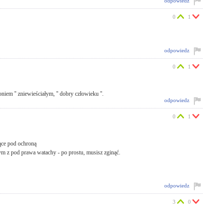
odpowiedz
0
1
odpowiedz
0
1
iem '' zniewieściałym, '' dobry człowieku ''.
odpowiedz
0
1
dące pod ochroną
ętym z pod prawa watachy - po prostu, musisz zginąć.
odpowiedz
3
0