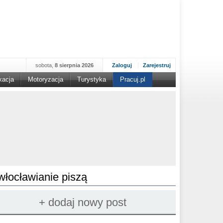
sobota,
8 sierpnia 2026
Zaloguj
Zarejestruj
kacja
Motoryzacja
Turystyka
Pracuj.pl
włocławianie piszą