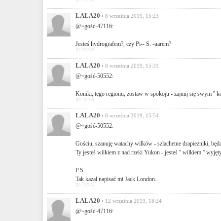
LALA20
• 8 września 2019, 15:23
@~gość-47116:
Jesteś hydrografem?, czy Pi-- S. -uarem?
ID:79738
LALA20
• 8 września 2019, 15:31
@~gość-50552:
Koniki, tego regionu, zostaw w spokoju - zajmij się swym '' kon
ID:79739
LALA20
• 8 września 2019, 15:54
@~gość-50552:
Gościu, szanuję watachy wilków - szlachetne drapieżniki, bę
Ty jesteś wilkiem z nad rzeki Yukon - jesteś '' wilkiem '' wyj
P.S.
Tak kazał napisać mi Jack London.
ID:79740
LALA20
• 12 września 2019, 18:24
@~gość-47116: