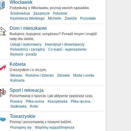
Włocławek
Podyskutuj o Włocławku, poznaj swoich sąsiadów.
Śródmieście
Zazamcze
Południe
Kazimierza Wielkiego
Michelin
Zawiśle
Pozostałe
Dom i mieszkanie
Budujesz, kupujesz, urządzasz? Poradź innym i znajdź
radę dla siebie.
Usługi i wykonawcy
Inwestycje i deweloperzy
Pośrednicy i zarządcy
Co kupić - wyposażenie
Remont - porady
Kobieta
O wszystkim i o niczym.
Wesele
Rodzina i dziecko
Zdrowie
Moda i uroda
Kulinaria
Sport i rekreacja
Porozmawiaj o sporcie i jak aktywnie spędzasz czas.
Rowery
Piłka nożna
Koszykówka
Piłka ręczna
Siatkówka
Rolki
Towarzyskie
Poznaj i porozmawiaj z nowymi ludźmi.
Poznajmy się
Wspólny wyjazd/impreza