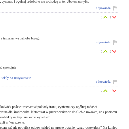
, cynizmu i ogólnej radości to nie wchodzę w to. Ubolewam tylko
odpowiedz
6
1
a ta rzeka, wypali oba brzegi.
odpowiedz
0
2
ać spokojnie
o-wisly-sa-oczyszczane
odpowiedz
7
0
olwiek poście uruchamiał pokłady ironii, cynizmu czy ogólnej radości.
orzystna dla środowiska. Natomiast w przeciwieństwie do Ciebie uważam, że z poziomu
ofilaktyką, typu unikanie kąpieli etc.
czyli w Warszawie.
otem zaś nie potrafisz odpowiedzieć na proste pytanie: czego oczekujesz? Na koniec