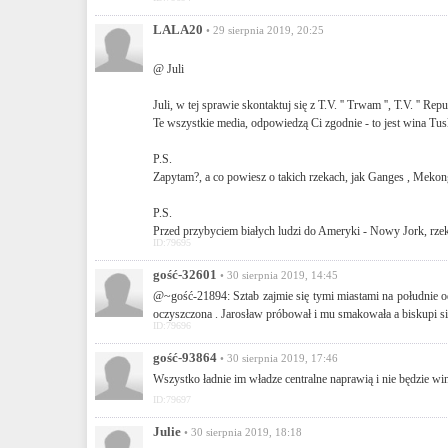
LALA20
• 29 sierpnia 2019, 20:25
@ Juli
Juli, w tej sprawie skontaktuj się z T.V. '' Trwam '', T.V. '' Re
Te wszystkie media, odpowiedzą Ci zgodnie - to jest wina Tus
P.S.
Zapytam?, a co powiesz o takich rzekach, jak Ganges , Mekon
P.S.
Przed przybyciem białych ludzi do Ameryki - Nowy Jork, rzek
ID:79695
gość-32601
• 30 sierpnia 2019, 14:45
@~gość-21894: Sztab zajmie się tymi miastami na południe od 
oczyszczona . Jarosław próbował i mu smakowała a biskupi si
ID:79696
gość-93864
• 30 sierpnia 2019, 17:46
Wszystko ładnie im władze centralne naprawią i nie będzie w
ID:79697
Julie
• 30 sierpnia 2019, 18:18