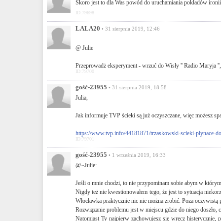
Skoro jest to dla Was powód do uruchamiania pokładów ironii
ID:79698
LALA20
• 31 sierpnia 2019, 12:46
@ Julie
Przeprowadż eksperyment - wrzuć do Wisły '' Radio Maryja '', 
ID:79700
gość-23955
• 31 sierpnia 2019, 18:58
Julia,
Jak informuje TVP ścieki są już oczyszczane, więc możesz sp
https://www.tvp.info/44181871/trzaskowski-scieki-plynace-d
ID:79701
gość-23955
• 1 września 2019, 16:33
@~Julie:
Jeśli o mnie chodzi, to nie przypominam sobie abym w którymk
Nigdy też nie kwestionowałem tego, że jest to sytuacja niek
Włocławka praktycznie nic nie można zrobić. Poza oczywistą pr
Rozwiązanie problemu jest w miejscu gdzie do niego doszło, 
Natomiast Ty najpierw zachowujesz się wręcz histerycznie, p