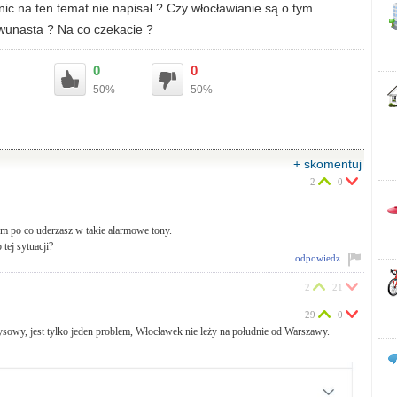
nic na ten temat nie napisał ? Czy włocławianie są o tym
wunasta ? Na co czekacie ?
0
0
50%
50%
+ skomentuj
2
0
em po co uderzasz w takie alarmowe tony.
ej sytuacji?
odpowiedz
2
21
29
0
sowy, jest tylko jeden problem, Włocławek nie leży na południe od Warszawy.