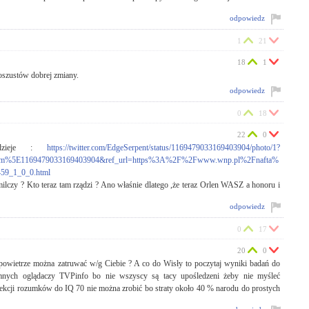
odpowiedz
1
21
18
1
oszustów dobrej zmiany.
odpowiedz
0
18
22
0
 dzieje :
https://twitter.com/EdgeSerpent/status/1169479033169403904/photo/1?
rm%5E1169479033169403904&ref_url=https%3A%2F%2Fwww.wnp.pl%2Fnafta%
2459_1_0_0.html
ilczy ? Kto teraz tam rządzi ? Ano właśnie dlatego ,że teraz Orlen WASZ a honoru i
odpowiedz
0
17
20
0
 powietrze można zatruwać w/g Ciebie ? A co do Wisły to poczytaj wyniki badań do
nych oglądaczy TVPinfo bo nie wszyscy są tacy upośledzeni żeby nie myśleć
ynsekcji rozumków do IQ 70 nie można zrobić bo straty około 40 % narodu do prostych