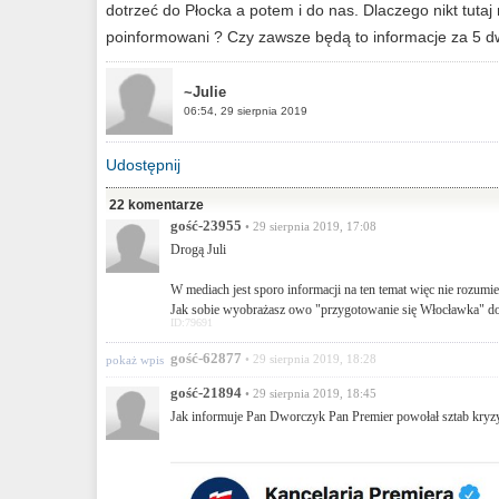
dotrzeć do Płocka a potem i do nas. Dlaczego nikt tutaj 
poinformowani ? Czy zawsze będą to informacje za 5 d
~Julie
06:54, 29 sierpnia 2019
Udostępnij
22 komentarze
gość-23955
• 29 sierpnia 2019, 17:08
Drogą Juli
W mediach jest sporo informacji na ten temat więc nie rozumi
Jak sobie wyobrażasz owo "przygotowanie się Włocławka" do t
ID:79691
gość-62877
• 29 sierpnia 2019, 18:28
pokaż wpis
gość-21894
• 29 sierpnia 2019, 18:45
Jak informuje Pan Dworczyk Pan Premier powołał sztab kryzy