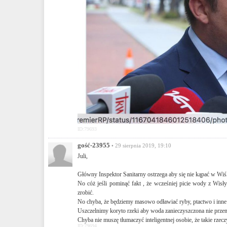
ID:79693
gość-23955
• 29 sierpnia 2019, 19:10
Juli,
Główny Inspektor Sanitarny ostrzega aby się nie kąpać w Wiśle
No cóż jeśli pominąć fakt , że wcześniej picie wody z Wisły
zrobić.
No chyba, że będziemy masowo odławiać ryby, ptactwo i inne 
Uszczelnimy koryto rzeki aby woda zanieczyszczona nie przenik
Chyba nie muszę tłumaczyć inteligentnej osobie, że takie rze
ID:79694