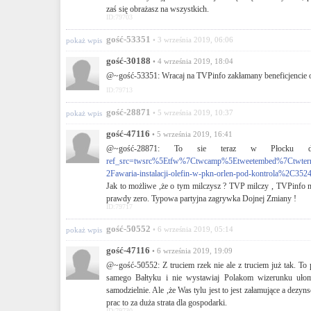
zaś się obrażasz na wszystkich.
ID:79703
gość-53351
• 3 września 2019, 06:06
pokaż wpis
gość-30188
• 4 września 2019, 18:04
@~gość-53351: Wracaj na TVPinfo zakłamany beneficjencie 
ID:79713
gość-28871
• 5 września 2019, 10:37
pokaż wpis
gość-47116
• 5 września 2019, 16:41
@~gość-28871: To sie teraz w Płocku
ref_src=twsrc%5Etfw%7Ctwcamp%5Etweetembed%7Ctwte
2Fawaria-instalacji-olefin-w-pkn-orlen-pod-kontrola%2C35
Jak to możliwe ,że o tym milczysz ? TVP milczy , TVPinfo m
prawdy zero. Typowa partyjna zagrywka Dojnej Zmiany !
ID:79717
gość-50552
• 6 września 2019, 05:14
pokaż wpis
gość-47116
• 6 września 2019, 19:09
@~gość-50552: Z truciem rzek nie ale z truciem już tak. To
samego Bałtyku i nie wystawiaj Polakom wizerunku ułom
samodzielnie. Ale ,że Was tylu jest to jest załamujące a dez
prac to za duża strata dla gospodarki.
ID:79730