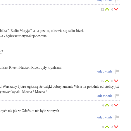
12
0
publika '', Radio Maryja '', a na pewno, odezwie się radio Józef.
ka - będziesz usatysfakcjonowana.
g?
i East River i Hudson River, były krynicami.
odpowiedz
25
0
Warszawy i jutro ogłoszą ,że dzięki dobrej zmianie Wisła na południe od stolicy już
ę nawet kąpali . Można ? Można !
odpowiedz
6
0
innych tak jak w Gdańsku nie było winnych.
odpowiedz
0
3