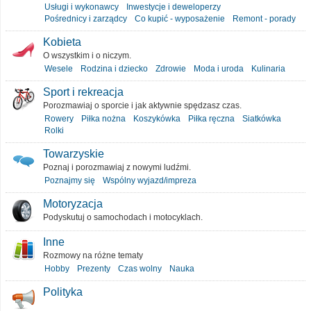
Usługi i wykonawcy
Inwestycje i deweloperzy
Pośrednicy i zarządcy
Co kupić - wyposażenie
Remont - porady
Kobieta
O wszystkim i o niczym.
Wesele
Rodzina i dziecko
Zdrowie
Moda i uroda
Kulinaria
Sport i rekreacja
Porozmawiaj o sporcie i jak aktywnie spędzasz czas.
Rowery
Piłka nożna
Koszykówka
Piłka ręczna
Siatkówka
Rolki
Towarzyskie
Poznaj i porozmawiaj z nowymi ludźmi.
Poznajmy się
Wspólny wyjazd/impreza
Motoryzacja
Podyskutuj o samochodach i motocyklach.
Inne
Rozmowy na różne tematy
Hobby
Prezenty
Czas wolny
Nauka
Polityka