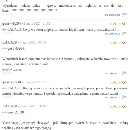
P.S.
Wyuzdana, ludzka dzicz - q.rwy, młodociane, do ogierni, a nie do lasu -
basta!!!!!!!!!!!!!!!!!!!!!!!!!!!!!!!!!!!!!!!!!
ID:81035
odpowiedz
gość-48264
• 1 maja 2020, 11:32
0
0
@~LALA2O: Ceny wywozu w górę ......śmieci idą do lasu ...taka prosta zależność ...
ID:81049
odpowiedz
LALA20
• 3 maja 2020, 05:52
4
0
@~gość-48264:
W polskich lasach powinni być Indianie z Amazonii , uzbrojeni w bambusowe rurki i małe
strzałki, a na nich '' currara ''i lasy
byłyby czyste.
ID:81056
odpowiedz
gość-27530
• 3 maja 2020, 12:55
1
0
@~LALA20: Raczej wywóz śmieci w ramach płaconych przez podatników podatków
zamiast dodatkowego haraczu i spółek , spółeczek z zarządami i radami nadzorczymi ....
ID:81063
odpowiedz
LALA20
• 4 maja 2020, 16:19
0
0
@~gość-27530:
Masz rację , jełopy też chcą żyć - jeść chrupiące, świeże bułeczki z masełkiem i dobrą
wędliną - ich mioty, też tego pragną.