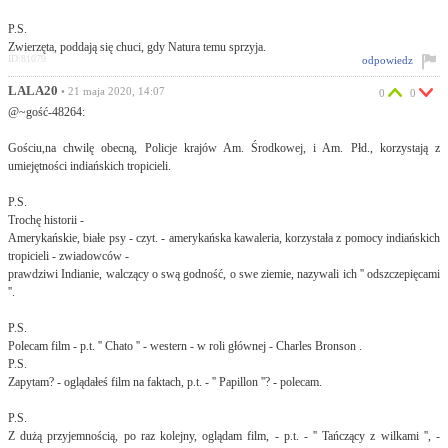
P.S.
Zwierzęta, poddają się chuci, gdy Natura temu sprzyja.
ID:81079
odpowiedz
LALA20
• 21 maja 2020, 14:07
0
0
@~gość-48264:
Gościu,na chwilę obecną, Policje krajów Am. Środkowej, i Am. Płd., korzystają z
umiejętności indiańskich tropicieli.
P.S.
Trochę historii -
Amerykańskie, białe psy - czyt. - amerykańska kawaleria, korzystała z pomocy indiańskich
tropicieli - zwiadowców -
prawdziwi Indianie, walczący o swą godność, o swe ziemie, nazywali ich '' odszczepięcami
''.
P.S.
Polecam film - p.t. '' Chato '' - western - w roli głównej - Charles Bronson .
P.S.
Zapytam? - oglądałeś film na faktach, p.t. - '' Papillon ''? - polecam.
P.S.
Z dużą przyjemnością, po raz kolejny, oglądam film, - p.t. - '' Tańczący z wilkami '', -