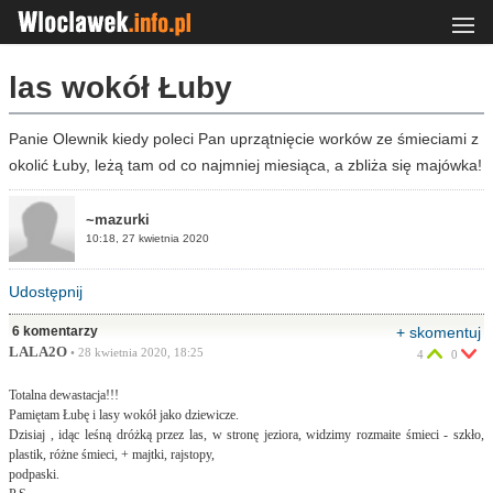
las wokół Łuby
Panie Olewnik kiedy poleci Pan uprzątnięcie worków ze śmieciami z
okolić Łuby, leżą tam od co najmniej miesiąca, a zbliża się majówka!
~mazurki
10:18, 27 kwietnia 2020
Udostępnij
6 komentarzy
+ skomentuj
LALA2O
• 28 kwietnia 2020, 18:25
4
0
Totalna dewastacja!!!
Pamiętam Łubę i lasy wokół jako dziewicze.
Dzisiaj , idąc leśną dróżką przez las, w stronę jeziora, widzimy rozmaite śmieci - szkło,
plastik, różne śmieci, + majtki, rajstopy,
podpaski.